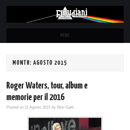
MENU
HOME
MONTH:
AGOSTO 2015
NEWS
THE LUNATICS
Roger Waters, tour, album e
SYD BARRETT – ALLE SOGLIE
memorie per il 2016
Posted on
11 Agosto 2015
by
Nino Gatti
DELL’ALBA
FANZINE