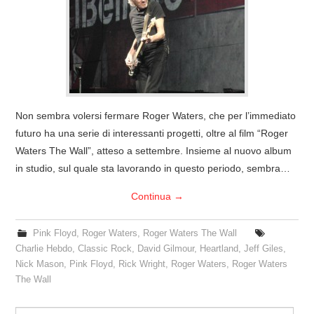
COVER & TRIBUTI
EVENTI
DISCOGRAFIA
Non sembra volersi fermare Roger Waters, che per l’immediato
LINKS
futuro ha una serie di interessanti progetti, oltre al film “Roger
Waters The Wall”, atteso a settembre. Insieme al nuovo album
CONTATTI
in studio, sul quale sta lavorando in questo periodo, sembra…
Continua
→
RELICS – SFALCI E RAMAGLIE
Pink Floyd
,
Roger Waters
,
Roger Waters The Wall
PINKFLOYDIANE
Charlie Hebdo
,
Classic Rock
,
David Gilmour
,
Heartland
,
Jeff Giles
,
Nick Mason
,
Pink Floyd
,
Rick Wright
,
Roger Waters
,
Roger Waters
POLICY/COOKIES
The Wall
Search