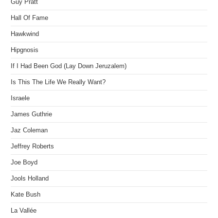
Guy Pratt
Hall Of Fame
Hawkwind
Hipgnosis
If I Had Been God (Lay Down Jeruzalem)
Is This The Life We Really Want?
Israele
James Guthrie
Jaz Coleman
Jeffrey Roberts
Joe Boyd
Jools Holland
Kate Bush
La Vallée