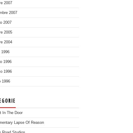
re 2007
mbre 2007
o 2007
re 2005
re 2004
o 1996
o 1996
o 1996
 1996
EGORIE
t In The Door
entary Lapse Of Reason
 Road Studios