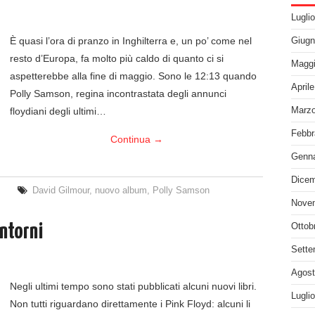
Lugli
È quasi l’ora di pranzo in Inghilterra e, un po’ come nel
Giugn
resto d’Europa, fa molto più caldo di quanto ci si
Maggi
aspetterebbe alla fine di maggio. Sono le 12:13 quando
April
Polly Samson, regina incontrastata degli annunci
floydiani degli ultimi…
Marzo
Febbr
Continua
→
Genna
Dicem
David Gilmour
,
nuovo album
,
Polly Samson
Nove
intorni
Ottob
Sette
Agost
Negli ultimi tempo sono stati pubblicati alcuni nuovi libri.
Lugli
Non tutti riguardano direttamente i Pink Floyd: alcuni li