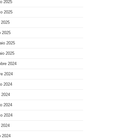
o 2025
o 2025
e 2025
 2025
aio 2025
io 2025
bre 2024
re 2024
o 2024
o 2024
o 2024
o 2024
e 2024
 2024