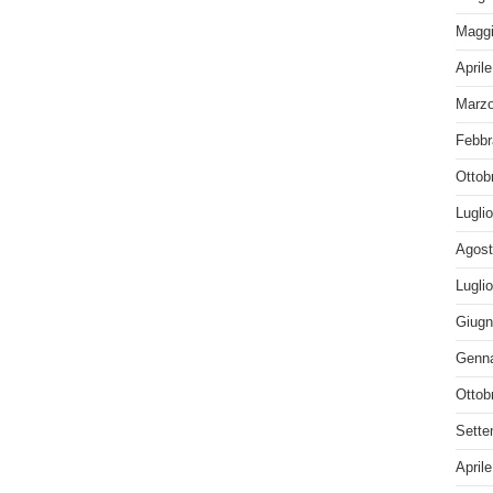
Maggi
April
Marzo
Febbr
Ottob
Lugli
Agost
Lugli
Giugn
Genna
Ottob
Sette
April