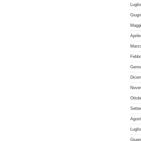
Lugli
Giugn
Maggi
April
Marzo
Febbr
Genna
Dicem
Nove
Ottob
Sette
Agost
Lugli
Giugn