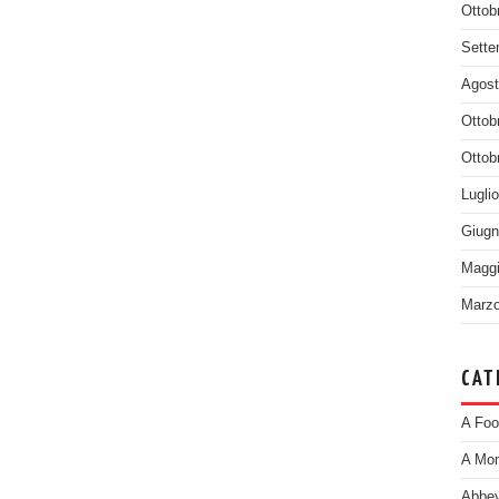
Ottob
Sette
Agost
Ottob
Ottob
Lugli
Giugn
Maggi
Marzo
CAT
A Foo
A Mom
Abbey