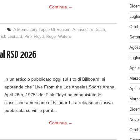
Dicem
Continua
→
Lugli
Ottob
A Momentary Lapse Of Reason
,
Amused To Death
,
rick Leonard
,
Pink Floyd
,
Roger Waters
Sette
Agost
 al RSD 2026
Lugli
April
Marzo
In un articolo pubblicato oggi sul sito di Billboard, si
apprende che “Live From the Los Angeles Sports Arena,
April
April 26th, 1975” dei Pink Floyd ha conquistato le
Marzo
classifiche americane di Billboard. La release esclusiva
Dicem
pubblicata su vinile per il…
Nove
Continua
→
Ottob