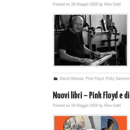
Posted on
28 Maggio 2026
by
Nino Gatti
David Gilmour
,
Pink Floyd
,
Polly Samson
Nuovi libri – Pink Floyd e d
Posted on
19 Maggio 2026
by
Nino Gatti