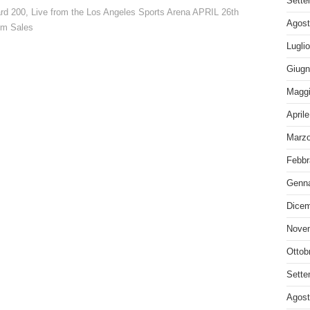
Sette
ard 200
,
Live from the Los Angeles Sports Arena APRIL 26th
Agost
um Sales
Lugli
Giugn
Maggi
April
Marzo
Febbr
Genna
Dicem
Nove
Ottob
Sette
Agost