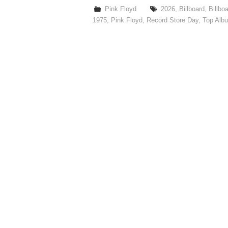
Pink Floyd
2026
,
Billboard
,
Billbo
1975
,
Pink Floyd
,
Record Store Day
,
Top Alb