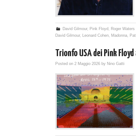
David Gilmour
,
Pink Floyd
,
Roger Waters
David Gilmour
,
Leonard Cohen
,
Madonna
,
Pat
Trionfo USA dei Pink Floyd
Posted on
2 Maggio 2026
by
Nino Gatti