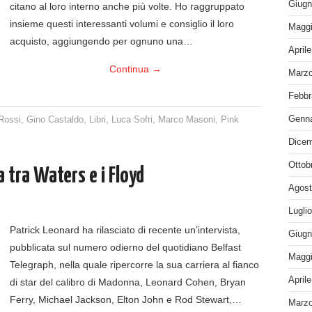
Giugn
citano al loro interno anche più volte. Ho raggruppato
insieme questi interessanti volumi e consiglio il loro
Maggi
acquisto, aggiungendo per ognuno una…
April
Continua
→
Marzo
Febbr
Genna
 Rossi
,
Gino Castaldo
,
Libri
,
Luca Sofri
,
Marco Masoni
,
Pink
Dicem
Ottob
a tra Waters e i Floyd
Agost
Lugli
Patrick Leonard ha rilasciato di recente un’intervista,
Giugn
pubblicata sul numero odierno del quotidiano Belfast
Maggi
Telegraph, nella quale ripercorre la sua carriera al fianco
April
di star del calibro di Madonna, Leonard Cohen, Bryan
Ferry, Michael Jackson, Elton John e Rod Stewart,…
Marzo