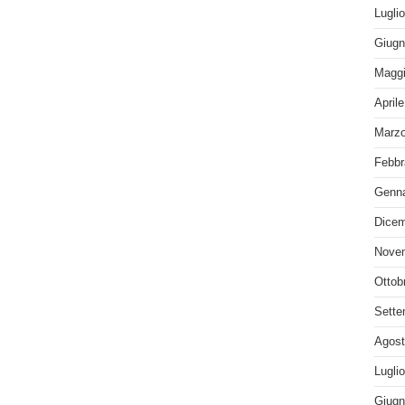
Lugli
Giugn
Maggi
April
Marzo
Febbr
Genna
Dicem
Nove
Ottob
Sette
Agost
Lugli
Giugn