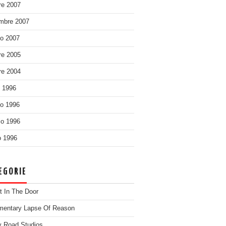
re 2007
mbre 2007
o 2007
re 2005
re 2004
o 1996
o 1996
o 1996
 1996
EGORIE
t In The Door
entary Lapse Of Reason
 Road Studios