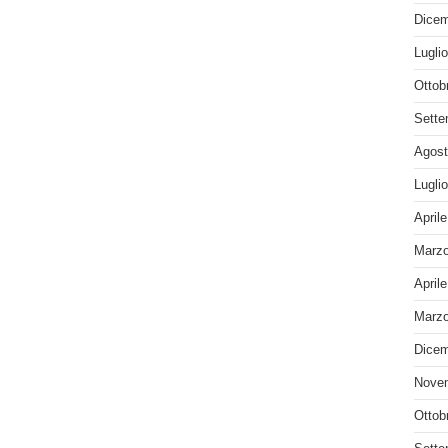
Dicem
Lugli
Ottob
Sette
Agost
Lugli
April
Marzo
April
Marzo
Dicem
Nove
Ottob