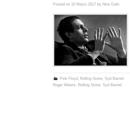
Posted on
10 Marzo 2017
by
Nino Gatti
Pink Floyd
,
Rolling Stone
,
Syd Barrett
Roger Waters
,
Rolling Stone
,
Syd Barrett