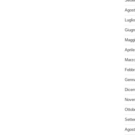
Sette
Agost
Lugli
Giugn
Maggi
April
Marzo
Febbr
Genna
Dicem
Nove
Ottob
Sette
Agost