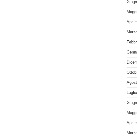
Giugn
Maggi
April
Marzo
Febbr
Genna
Dicem
Ottob
Agost
Lugli
Giugn
Maggi
April
Marzo