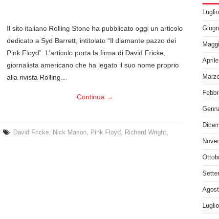
Lugli
Il sito italiano Rolling Stone ha pubblicato oggi un articolo
Giugn
dedicato a Syd Barrett, intitolato “Il diamante pazzo dei
Maggi
Pink Floyd”. L’articolo porta la firma di David Fricke,
April
giornalista americano che ha legato il suo nome proprio
alla rivista Rolling…
Marzo
Febbr
Continua
→
Genna
Dicem
David Fricke
,
Nick Mason
,
Pink Floyd
,
Richard Wright
,
Nove
Ottob
Sette
Agost
Lugli