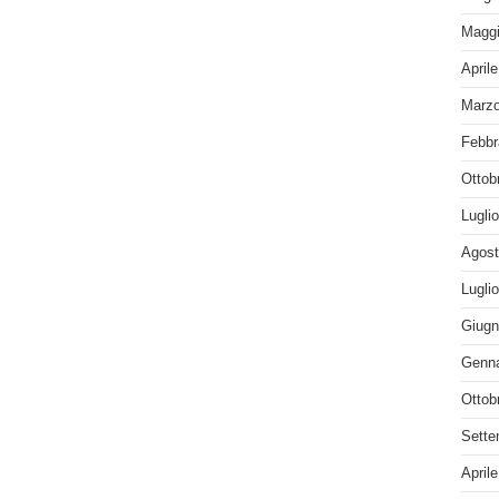
Maggi
April
Marzo
Febbr
Ottob
Lugli
Agost
Lugli
Giugn
Genna
Ottob
Sette
April