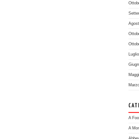
Ottob
Sette
Agost
Ottob
Ottob
Lugli
Giugn
Maggi
Marzo
CAT
A Foo
A Mom
Abbey