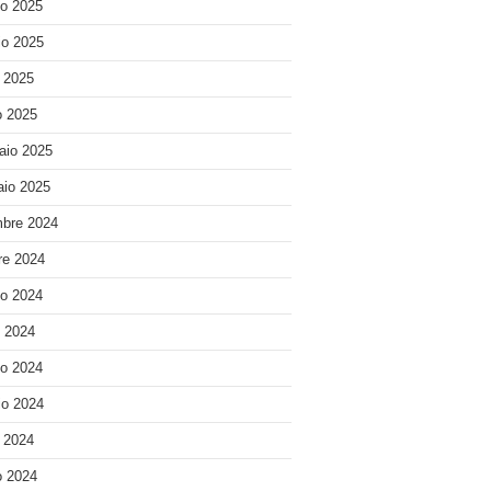
o 2025
o 2025
e 2025
 2025
aio 2025
io 2025
bre 2024
re 2024
o 2024
o 2024
o 2024
o 2024
e 2024
 2024