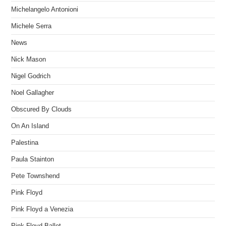
Michelangelo Antonioni
Michele Serra
News
Nick Mason
Nigel Godrich
Noel Gallagher
Obscured By Clouds
On An Island
Palestina
Paula Stainton
Pete Townshend
Pink Floyd
Pink Floyd a Venezia
Pink Floyd Ballet