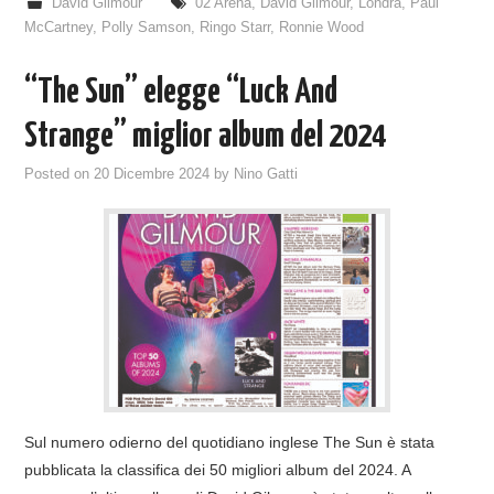
David Gilmour
02 Arena
,
David Gilmour
,
Londra
,
Paul
McCartney
,
Polly Samson
,
Ringo Starr
,
Ronnie Wood
“The Sun” elegge “Luck And
Strange” miglior album del 2024
Posted on
20 Dicembre 2024
by
Nino Gatti
Sul numero odierno del quotidiano inglese The Sun è stata
pubblicata la classifica dei 50 migliori album del 2024. A