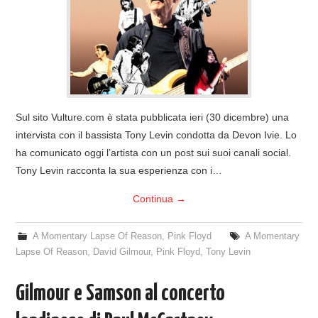
COVER & TRIBUTI
EVENTI
DISCOGRAFIA
Sul sito Vulture.com è stata pubblicata ieri (30 dicembre) una
LINKS
intervista con il bassista Tony Levin condotta da Devon Ivie. Lo
ha comunicato oggi l’artista con un post sui suoi canali social.
CONTATTI
Tony Levin racconta la sua esperienza con i…
Continua
→
RELICS – SFALCI E RAMAGLIE
A Momentary Lapse Of Reason
,
Pink Floyd
A Momentary
PINKFLOYDIANE
Lapse Of Reason
,
David Gilmour
,
Pink Floyd
,
Tony Levin
POLICY/COOKIES
Gilmour e Samson al concerto