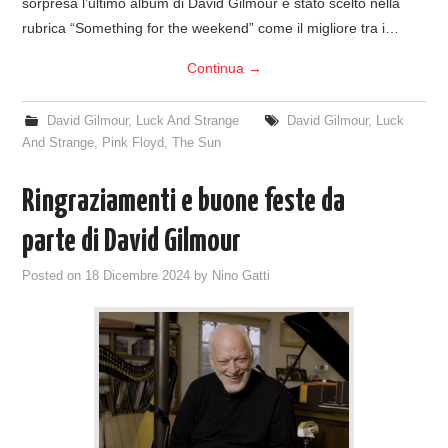
sorpresa l’ultimo album di David Gilmour è stato scelto nella
rubrica “Something for the weekend” come il migliore tra i…
Continua
→
David Gilmour
,
Luck And Strange
David Gilmour
,
Luck
And Strange
,
Pink Floyd
,
The Sun
Ringraziamenti e buone feste da
parte di David Gilmour
Posted on
18 Dicembre 2024
by
Nino Gatti