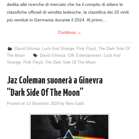
dedita alle ricerche di mercato che ha il compito di stilare le
classifiche ufficiali di vendita tedesche, la classifica dei 20 vinili
più venduti in Germania durante il 2024. Al primo…
Continua
→
David Gilmour
,
Luck And Strange
,
Pink Floyd
,
The Dark Side Of
The Moon
David Gilmour
,
GfK Entertainment
,
Luck And
Strange
,
Pink Floyd
,
The Dark Side Of The Moon
Jaz Coleman suonerà a Ginevra
“Dark Side Of The Moon”
Posted on
13 Dicembre 2024
by
Nino Gatti