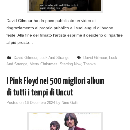
David Gilmour ha da poco pubblicato un video di
ringraziamento al proprio pubblico e i suoi auguri di buone
feste. Alla fine del filmato l’artista esprime il desiderio di ripartire
al più presto…
David Gilmour
,
Luck And Strange
David Gilmour
,
Luck
And Strange
,
Merry Christmas
,
Starting Now
,
Thanks
I Pink Floyd nei 500 migliori album
di tutti i tempi di Uncut
Posted on
16 Dicembre 2024
by
Nino Gatti