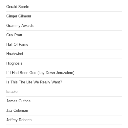
Gerald Scarfe
Ginger Gilmour
Grammy Awards
Guy Pratt
Hall Of Fame
Hawkwind
Hipgnosis
If I Had Been God (Lay Down Jeruzalem)
Is This The Life We Really Want?
Israele
James Guthrie
Jaz Coleman
Jeffrey Roberts