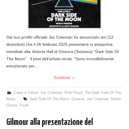
Dal suo profilo ufficiale Jaz Coleman ha annunciato ieri (12
dicembre) che il 26 febbraio 2025 presenterà in anteprima
mondiale alla Victoria Hall di Ginevra (Svizzera) “Dark Side Of
The Moon” . Il post dell’artista recita: “Sono incredibilmente
emozionato per…
Continua
→
Cover e Tributi
,
Jaz Coleman
,
Pink Floyd
,
The Dark Side Of The
Moon
Dark Side Of The Moon
,
Ginevra
,
Jaz Coleman
,
Martin
Glover
,
Youth
Gilmour alla presentazione del