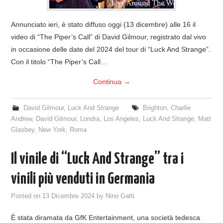
Annunciato ieri, è stato diffuso oggi (13 dicembre) alle 16 il
video di “The Piper’s Call” di David Gilmour, registrato dal vivo
in occasione delle date del 2024 del tour di “Luck And Strange”.
Con il titolo “The Piper’s Call…
Continua
→
David Gilmour
,
Luck And Strange
Brighton
,
Charlie
Andrew
,
David Gilmour
,
Londra
,
Los Angeles
,
Luck And Strange
,
Matt
Glasbey
,
New York
,
Roma
Il vinile di “Luck And Strange” tra i
vinili più venduti in Germania
Posted on
13 Dicembre 2024
by
Nino Gatti
È stata diramata da GfK Entertainment, una società tedesca