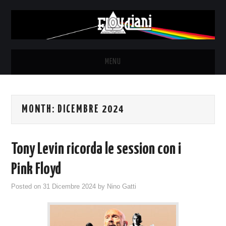
MENU
HOME
MONTH:
DICEMBRE 2024
NEWS
THE LUNATICS
Tony Levin ricorda le session con i
SYD BARRETT – ALLE SOGLIE
Pink Floyd
Posted on
31 Dicembre 2024
by
Nino Gatti
DELL’ALBA
FANZINE