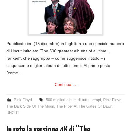
Pubblicato ieri (15 dicembre) in Inghilterra uno speciale numero
di Uncut intitolato “The 500 greatest albums of all time…
ranked”, che raggruppa – come suggerisce il titolo – i
cinquecento migliori album di tutti i tempi. Al primo posto
(come…
Continua
→
Pink Floyd
500 migliori album di tutti i tempi
,
Pink Floyd
,
The Dark Side Of The Moon
,
The Piper At The Gates Of Dawn
,
UNCUT
In rete la versione 4K di “The