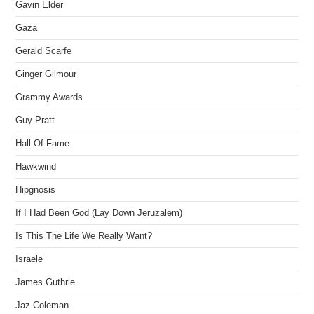
Gavin Elder
Gaza
Gerald Scarfe
Ginger Gilmour
Grammy Awards
Guy Pratt
Hall Of Fame
Hawkwind
Hipgnosis
If I Had Been God (Lay Down Jeruzalem)
Is This The Life We Really Want?
Israele
James Guthrie
Jaz Coleman