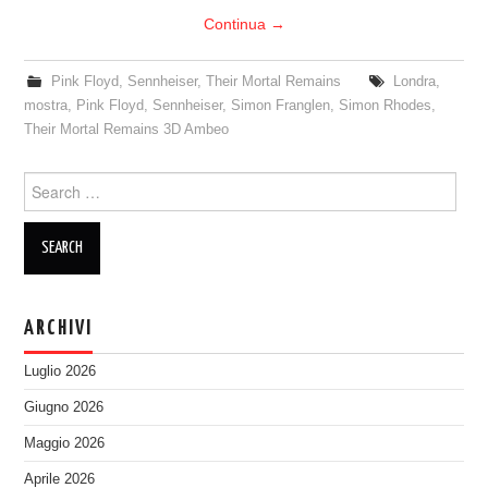
Continua
→
Pink Floyd
,
Sennheiser
,
Their Mortal Remains
Londra
,
mostra
,
Pink Floyd
,
Sennheiser
,
Simon Franglen
,
Simon Rhodes
,
Their Mortal Remains 3D Ambeo
Search
for:
ARCHIVI
Luglio 2026
Giugno 2026
Maggio 2026
Aprile 2026