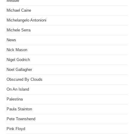
Meddle
Michael Caine
Michelangelo Antonioni
Michele Serra
News
Nick Mason
Nigel Godrich
Noel Gallagher
Obscured By Clouds
On An Island
Palestina
Paula Stainton
Pete Townshend
Pink Floyd