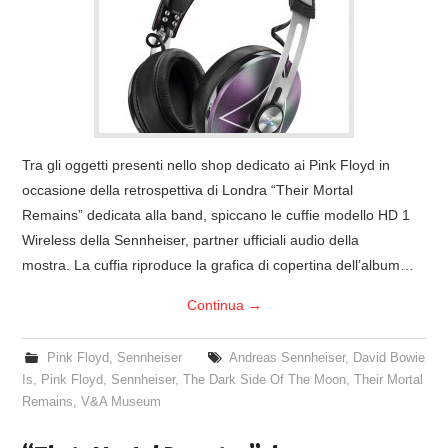
COVER & TRIBUTI
EVENTI
DISCOGRAFIA
Tra gli oggetti presenti nello shop dedicato ai Pink Floyd in
LINKS
occasione della retrospettiva di Londra “Their Mortal
Remains” dedicata alla band, spiccano le cuffie modello HD 1
CONTATTI
Wireless della Sennheiser, partner ufficiali audio della
mostra. La cuffia riproduce la grafica di copertina dell’album…
RELICS – SFALCI E RAMAGLIE
Continua
→
PINKFLOYDIANE
Pink Floyd
,
Sennheiser
Andreas Sennheiser
,
David Bowie
Is
,
Pink Floyd
,
Sennheiser
,
The Dark Side Of The Moon
,
Their Mortal
POLICY/COOKIES
Remains
,
V&A Museum