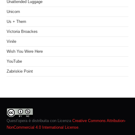
Unattended Luggage
Unicorn
Us + Them
Victoria Broackes
Vinile
Wish You Were Here
YouTube
Zabriskie Point
Quest'opera è distribuita con Licenza
Creative Commons Attribution-
NonCommercial 4.0 International License
.