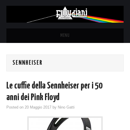
MENU
HOME
SENNHEISER
NEWS
THE LUNATICS
Le cuffie della Sennheiser per i 50
SYD BARRETT – ALLE SOGLIE
anni dei Pink Floyd
Posted on
20 Maggio 2017
by
Nino Gatti
DELL’ALBA
FANZINE