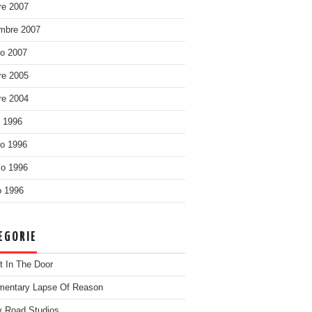
re 2007
mbre 2007
o 2007
re 2005
re 2004
o 1996
o 1996
o 1996
 1996
EGORIE
t In The Door
entary Lapse Of Reason
 Road Studios