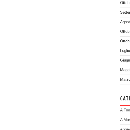
Ottob
Sette
Agost
Ottob
Ottob
Lugli
Giugn
Maggi
Marzo
CAT
A Foo
A Mom
Abbey