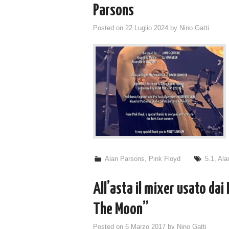
Parsons
Posted on
22 Luglio 2024
by
Nino Gatti
Alan Parsons
,
Pink Floyd
5.1
,
Ala
All’asta il mixer usato dai
The Moon”
Posted on
6 Marzo 2017
by
Nino Gatti