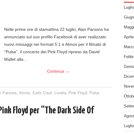
Lugli
Giugn
Maggi
Nelle prime ore di stamattina 22 luglio, Alan Parsons ha
annunciato sul suo profilo Facebook di aver realizzato
April
nuovi missaggi nei formati 5.1 e Atmos per il filmato di
Marzo
“Pulse“, il concerto dei Pink Floyd ripreso da David
Febbr
Mallet alla…
Genna
Continua
→
Dicem
Nove
n Parsons
,
Atmos
,
Earls Court
,
Londra
,
Pink Floyd
,
Pulse
Ottob
Sette
 Pink Floyd per “The Dark Side Of
Agost
Lugli