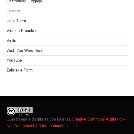
Unattended Luggage
Unicorn
Us + Them
Victoria Broackes
Vinile
Wish You Were Here
YouTube
Zabriskie Point
Quest'opera è distribuita con Licenza
Creative Commons Attribution-
NonCommercial 4.0 International License
.