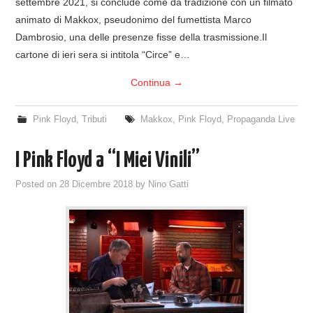
settembre 2021, si conclude come da tradizione con un filmato
animato di Makkox, pseudonimo del fumettista Marco
Dambrosio, una delle presenze fisse della trasmissione.Il
cartone di ieri sera si intitola “Circe” e…
Continua
→
Pink Floyd
,
Tributi
Makkox
,
Pink Floyd
,
Propaganda Live
I Pink Floyd a “I Miei Vinili”
Posted on
28 Dicembre 2018
by
Nino Gatti