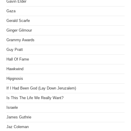
Gavin Elder
Gaza
Gerald Scarfe
Ginger Gilmour
Grammy Awards
Guy Pratt
Hall Of Fame
Hawkwind
Hipgnosis
If I Had Been God (Lay Down Jeruzalem)
Is This The Life We Really Want?
Israele
James Guthrie
Jaz Coleman