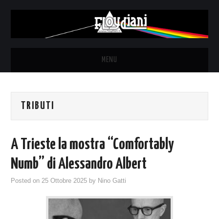
MENU
HOME
TRIBUTI
NEWS
THE LUNATICS
A Trieste la mostra “Comfortably
SYD BARRETT – ALLE SOGLIE
Numb” di Alessandro Albert
Posted on
25 Ottobre 2025
by
Nino Gatti
DELL’ALBA
FANZINE