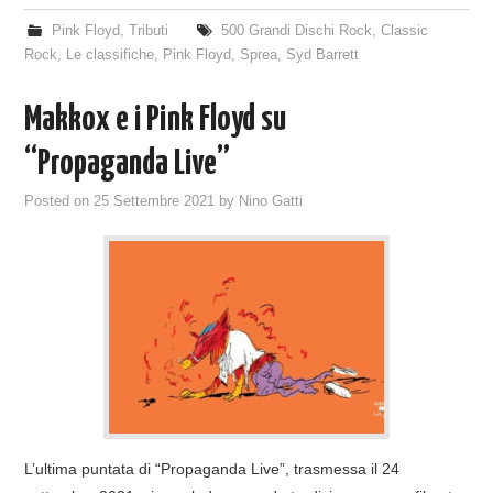
Pink Floyd
,
Tributi
500 Grandi Dischi Rock
,
Classic
Rock
,
Le classifiche
,
Pink Floyd
,
Sprea
,
Syd Barrett
Makkox e i Pink Floyd su
“Propaganda Live”
Posted on
25 Settembre 2021
by
Nino Gatti
L’ultima puntata di “Propaganda Live”, trasmessa il 24