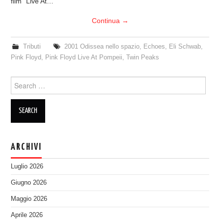
film “Live At…
Continua
→
Tributi
2001 Odissea nello spazio
,
Echoes
,
Eli Schwab
,
Pink Floyd
,
Pink Floyd Live At Pompeii
,
Twin Peaks
Search
for:
ARCHIVI
Luglio 2026
Giugno 2026
Maggio 2026
Aprile 2026