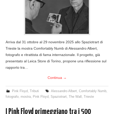
COVER & TRIBUTI
EVENTI
DISCOGRAFIA
Arriva dal 31 ottobre al 29 novembre 2025 allo Spaziotrart di
LINKS
Trieste la mostra Comfortably Numb di Alessandro Albert,
fotografo e ritrattista di fama internazionale. Il progetto, già
CONTATTI
presentato al Leica Store di Torino, propone una riflessione sul
rapporto tra…
RELICS – SFALCI E RAMAGLIE
Continua
→
PINKFLOYDIANE
Pink Floyd
,
Tributi
Alessandro Albert
,
Comfortably Numb
,
fotografo
,
mostra
,
Pink Floyd
,
Spaziotrart
,
The Wall
,
Trieste
POLICY/COOKIES
I Pink Floyd primeggiano tra i 500