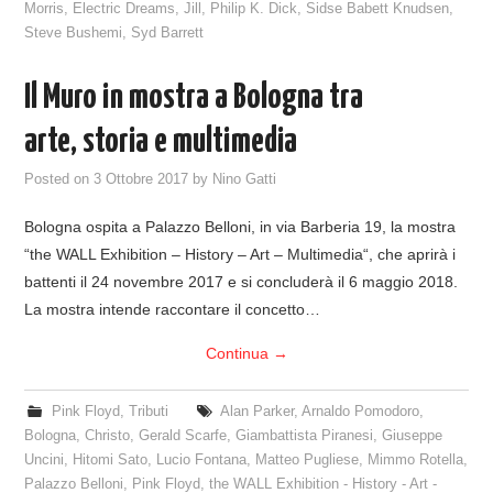
Morris
,
Electric Dreams
,
Jill
,
Philip K. Dick
,
Sidse Babett Knudsen
,
Steve Bushemi
,
Syd Barrett
Il Muro in mostra a Bologna tra
arte, storia e multimedia
Posted on
3 Ottobre 2017
by
Nino Gatti
Bologna ospita a Palazzo Belloni, in via Barberia 19, la mostra
“the WALL Exhibition – History – Art – Multimedia“, che aprirà i
battenti il 24 novembre 2017 e si concluderà il 6 maggio 2018.
La mostra intende raccontare il concetto…
Continua
→
Pink Floyd
,
Tributi
Alan Parker
,
Arnaldo Pomodoro
,
Bologna
,
Christo
,
Gerald Scarfe
,
Giambattista Piranesi
,
Giuseppe
Uncini
,
Hitomi Sato
,
Lucio Fontana
,
Matteo Pugliese
,
Mimmo Rotella
,
Palazzo Belloni
,
Pink Floyd
,
the WALL Exhibition - History - Art -