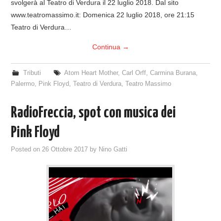
svolgerà al Teatro di Verdura il 22 luglio 2018. Dal sito
www.teatromassimo.it: Domenica 22 luglio 2018, ore 21:15
Teatro di Verdura…
Continua
→
Tributi
Atom Heart Mother
,
Carl Orff
,
Carmina Burana
,
Palermo
,
Pink Floyd
,
Teatro di Verdura
,
Teatro Massimo
RadioFreccia, spot con musica dei
Pink Floyd
Posted on
26 Ottobre 2017
by
Nino Gatti