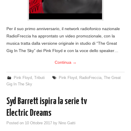
Per il suo primo anniversario, il network radiofonico nazionale
RadioFreccia ha approntato un video promozionale, con la
musica tratta dalla versione originale in studio di “The Great
Gig In The Sky” dei Pink Floyd e con la voce dello speaker…
Continua
→
Pink Floyd
,
Tributi
Pink Floyd
,
RadioFreccia
,
The Great
Gig In The Sky
Syd Barrett ispira la serie tv
Electric Dreams
Posted on
10 Ottobre 2017
by
Nino Gatti