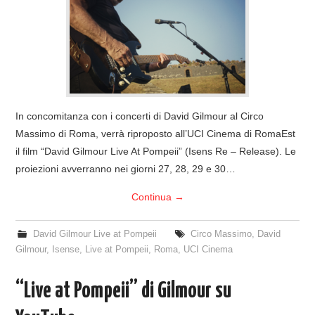
COVER & TRIBUTI
EVENTI
DISCOGRAFIA
In concomitanza con i concerti di David Gilmour al Circo
LINKS
Massimo di Roma, verrà riproposto all’UCI Cinema di RomaEst
il film “David Gilmour Live At Pompeii” (Isens Re – Release). Le
CONTATTI
proiezioni avverranno nei giorni 27, 28, 29 e 30…
Continua
→
RELICS – SFALCI E RAMAGLIE
David Gilmour Live at Pompeii
Circo Massimo
,
David
PINKFLOYDIANE
Gilmour
,
Isense
,
Live at Pompeii
,
Roma
,
UCI Cinema
POLICY/COOKIES
“Live at Pompeii” di Gilmour su