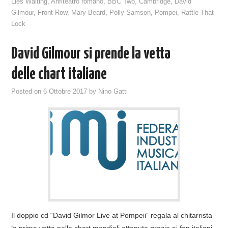
Lies Waiting
,
Anfiteatro romano
,
BBC Two
,
Cambridge
,
David
Gilmour
,
Front Row
,
Mary Beard
,
Polly Samson
,
Pompei
,
Rattle That
Lock
David Gilmour si prende la vetta
delle chart italiane
Posted on
6 Ottobre 2017
by
Nino Gatti
Il doppio cd “David Gilmor Live at Pompeii” regala al chitarrista
la prima vetta nelle chart mondiali ottenuta grazie ai fan italiani.