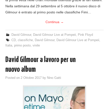
Nella settimana dal 29 settembre al 5 ottobre il nuovo disco di
Gilmour è entrato al primo posto nelle classifiche Fimi…
Continua
→
David Gilmour
,
David Gilmour Live at Pompeii
,
Pink Floyd
CD
,
classifiche
,
David Gilmour
,
David Gilmour Live at Pompeii
,
Italia
,
primo posto
,
vinile
David Gilmour a lavoro per un
nuovo album
Posted on
2 Ottobre 2017
by
Nino Gatti