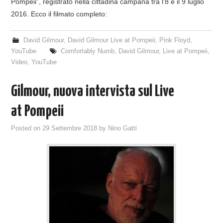
Pompeii”, registrato nella cittadina campana tra l’8 e il 9 luglio
2016. Ecco il filmato completo:
David Gilmour
,
David Gilmour Live at Pompeii
,
Pink Floyd
,
YouTube
Comfortably Numb
,
David Gilmour
,
Live at Pompeii
,
Video
,
YouTube
Gilmour, nuova intervista sul Live
at Pompeii
Posted on
29 Settembre 2018
by
Nino Gatti