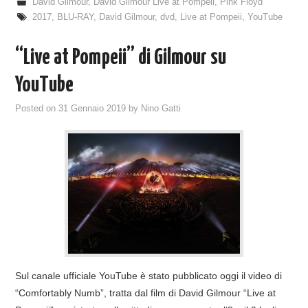
David Gilmour
,
David Gilmour Live at Pompeii
,
Pink Floyd
2017
,
BLU-RAY
,
David Gilmour
,
dvd
,
Live at Pompeii
,
YouTube
“Live at Pompeii” di Gilmour su
YouTube
Posted on
31 Gennaio 2019
by
Nino Gatti
Sul canale ufficiale YouTube è stato pubblicato oggi il video di
“Comfortably Numb”, tratta dal film di David Gilmour “Live at