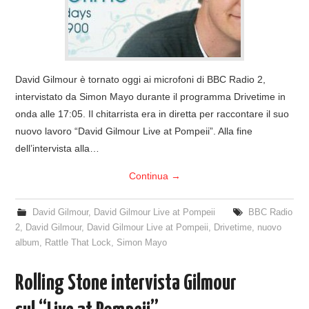
David Gilmour è tornato oggi ai microfoni di BBC Radio 2,
intervistato da Simon Mayo durante il programma Drivetime in
onda alle 17:05. Il chitarrista era in diretta per raccontare il suo
nuovo lavoro “David Gilmour Live at Pompeii”. Alla fine
dell’intervista alla…
Continua
→
David Gilmour
,
David Gilmour Live at Pompeii
BBC Radio
2
,
David Gilmour
,
David Gilmour Live at Pompeii
,
Drivetime
,
nuovo
album
,
Rattle That Lock
,
Simon Mayo
Rolling Stone intervista Gilmour