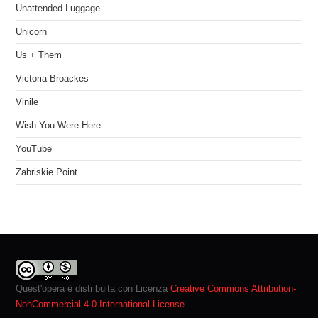
Unattended Luggage
Unicorn
Us + Them
Victoria Broackes
Vinile
Wish You Were Here
YouTube
Zabriskie Point
Quest'opera è distribuita con Licenza
Creative Commons Attribution-
NonCommercial 4.0 International License
.