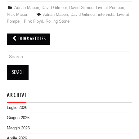
Adrian Maben
,
David Gilmour
,
David Gilmour Live at Pompeii
,
Nick Mason
Adrian Maben
,
David Gilmour
,
intervista
,
Live at
Pompeii
,
Pink Floyd
,
Rolling Stone
Post
OLDER ARTICLES
navigation
Search
for:
ARCHIVI
Luglio 2026
Giugno 2026
Maggio 2026
Aprile 2026