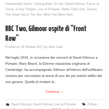
Comfortably Numb
,
Coming Back To Life
,
David Gilmour
,
Faces of
Stone
,
In Any Tongue
,
Live at Pompeii
,
Rattle That Lock
,
Sorrow
,
The Great Gig In The Sky
,
Wish You Were Here
BBC Two, Gilmour ospite di “Front
Row”
Posted on
19 Ottobre 2017
by
Nino Gatti
Nel luglio 2016, in occasione dei concerti di David Gilmour a
Pompei, Mary Beard, la 62enne classicista originaria di
Cambridge, ha accompagnato Gilmour all’interno dell’anfiteatro
romano per raccontare la storia di uno dei più antichi edifici del
suo genere. Quella di invitare la…
Continua
→
David Gilmour
,
David Gilmour Live at Pompeii
A Boat