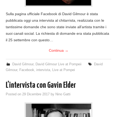
Sulla pagina ufficiale Facebook di David Gilmour è stata
pubblicata oggi una intervista al chitarrista, realizzata con le
tantissime domande che sono state inviate all’artista tramite i
suoi canali social. La richiesta di domande era stata pubblicata
il 25 settembre con questo…
Continua
→
David Gilmour
,
David Gilmour Live at Pompeii
David
Gilmour
,
Facebook
,
intervista
,
Live at Pompei
L’intervista con Gavin Elder
Posted on
29 Dicembre 2017
by
Nino Gatti