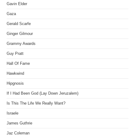
Gavin Elder
Gaza
Gerald Scarfe
Ginger Gilmour
Grammy Awards
Guy Pratt
Hall Of Fame
Hawkwind
Hipgnosis
If I Had Been God (Lay Down Jeruzalem)
Is This The Life We Really Want?
Israele
James Guthrie
Jaz Coleman