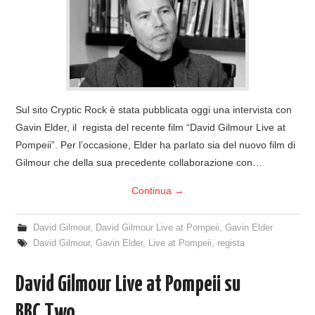
Sul sito Cryptic Rock è stata pubblicata oggi una intervista con
Gavin Elder, il regista del recente film “David Gilmour Live at
Pompeii”. Per l’occasione, Elder ha parlato sia del nuovo film di
Gilmour che della sua precedente collaborazione con…
Continua
→
David Gilmour
,
David Gilmour Live at Pompeii
,
Gavin Elder
David Gilmour
,
Gavin Elder
,
Live at Pompeii
,
regista
David Gilmour Live at Pompeii su
BBC Two