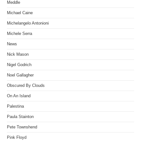
Meddle
Michael Caine
Michelangelo Antonioni
Michele Serra
News
Nick Mason
Nigel Godrich
Noel Gallagher
Obscured By Clouds
On An Island
Palestina
Paula Stainton
Pete Townshend
Pink Floyd