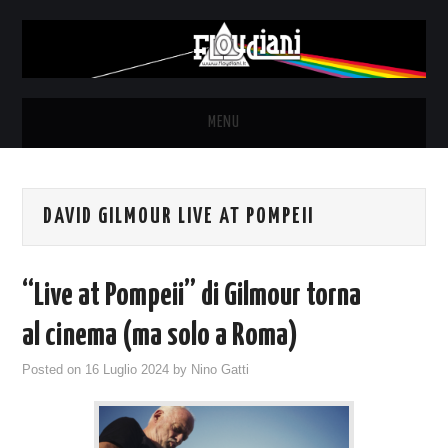
MENU
HOME
DAVID GILMOUR LIVE AT POMPEII
NEWS
THE LUNATICS
“Live at Pompeii” di Gilmour torna
SYD BARRETT – ALLE SOGLIE
al cinema (ma solo a Roma)
Posted on
16 Luglio 2024
by
Nino Gatti
DELL’ALBA
FANZINE