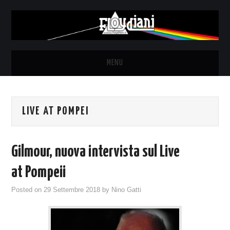
MENU
HOME
LIVE AT POMPEI
NEWS
THE LUNATICS
Gilmour, nuova intervista sul Live
SYD BARRETT – ALLE SOGLIE
at Pompeii
Posted on
29 Settembre 2018
by
Nino Gatti
DELL’ALBA
FANZINE