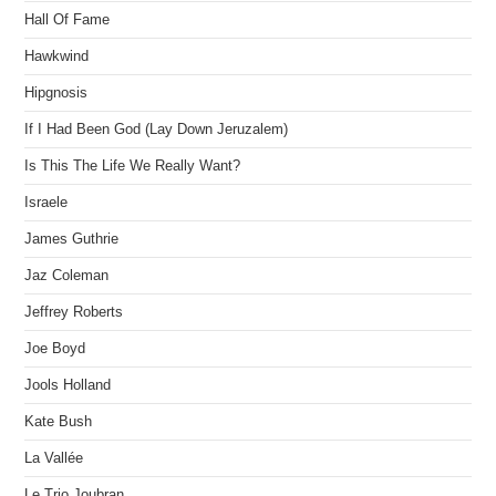
Hall Of Fame
Hawkwind
Hipgnosis
If I Had Been God (Lay Down Jeruzalem)
Is This The Life We Really Want?
Israele
James Guthrie
Jaz Coleman
Jeffrey Roberts
Joe Boyd
Jools Holland
Kate Bush
La Vallée
Le Trio Joubran