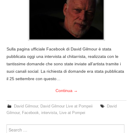
COVER & TRIBUTI
EVENTI
DISCOGRAFIA
Sulla pagina ufficiale Facebook di David Gilmour è stata
LINKS
pubblicata oggi una intervista al chitarrista, realizzata con le
tantissime domande che sono state inviate all’artista tramite i
CONTATTI
suoi canali social. La richiesta di domande era stata pubblicata
il 25 settembre con questo…
RELICS – SFALCI E RAMAGLIE
Continua
→
PINKFLOYDIANE
David Gilmour
,
David Gilmour Live at Pompeii
David
Gilmour
,
Facebook
,
intervista
,
Live at Pompei
POLICY/COOKIES
Search
for: