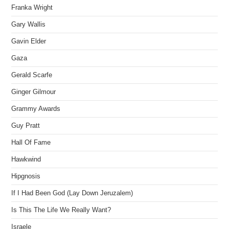
Franka Wright
Gary Wallis
Gavin Elder
Gaza
Gerald Scarfe
Ginger Gilmour
Grammy Awards
Guy Pratt
Hall Of Fame
Hawkwind
Hipgnosis
If I Had Been God (Lay Down Jeruzalem)
Is This The Life We Really Want?
Israele