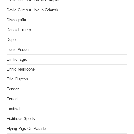
David Gilmour Live at Pompeii
David Gilmour Live in Gdansk
Discografia
Donald Trump
Dope
Eddie Vedder
Emilio Isgrò
Ennio Morricone
Eric Clapton
Fender
Ferrari
Festival
Fictitious Sports
Flying Pigs On Parade