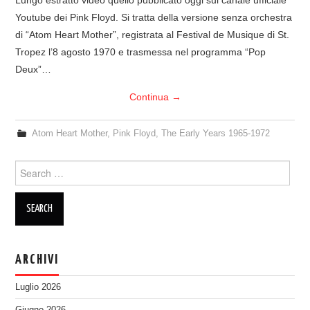
Youtube dei Pink Floyd. Si tratta della versione senza orchestra
di “Atom Heart Mother”, registrata al Festival de Musique di St.
Tropez l’8 agosto 1970 e trasmessa nel programma “Pop
Deux”…
Continua
→
Atom Heart Mother
,
Pink Floyd
,
The Early Years 1965-1972
Search
for:
ARCHIVI
Luglio 2026
Giugno 2026