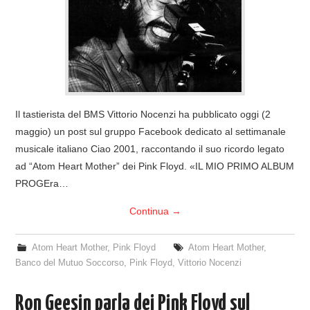
COVER & TRIBUTI
EVENTI
DISCOGRAFIA
Il tastierista del BMS Vittorio Nocenzi ha pubblicato oggi (2
LINKS
maggio) un post sul gruppo Facebook dedicato al settimanale
musicale italiano Ciao 2001, raccontando il suo ricordo legato
CONTATTI
ad “Atom Heart Mother” dei Pink Floyd. «IL MIO PRIMO ALBUM
PROGEra…
RELICS – SFALCI E RAMAGLIE
Continua
→
PINKFLOYDIANE
Atom Heart Mother
,
Pink Floyd
Atom Heart Mother
,
Banco del Mutuo Soccorso
,
Pink Floyd
,
Vittorio Nocenzi
POLICY/COOKIES
Ron Geesin parla dei Pink Floyd sul