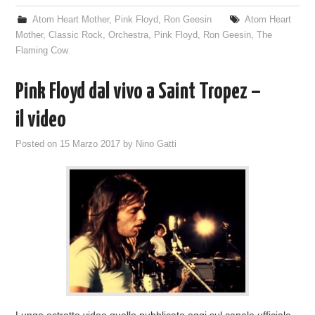
Atom Heart Mother
,
Pink Floyd
,
Ron Geesin
Atom Heart
Mother
,
Classic Rock
,
Orchestra
,
Pink Floyd
,
Ron Geesin
,
The
Flaming Cow
Pink Floyd dal vivo a Saint Tropez –
il video
Posted on
15 Marzo 2017
by
Nino Gatti
Lungo estratto video quello pubblicato oggi sul canale ufficiale