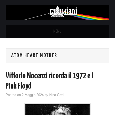
MENU
HOME
ATOM HEART MOTHER
NEWS
THE LUNATICS
Vittorio Nocenzi ricorda il 1972 e i
SYD BARRETT – ALLE SOGLIE
Pink Floyd
Posted on
2 Maggio 2024
by
Nino Gatti
DELL’ALBA
FANZINE