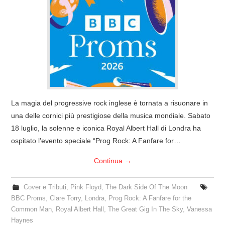
COVER & TRIBUTI
EVENTI
DISCOGRAFIA
LINKS
La magia del progressive rock inglese è tornata a risuonare in
una delle cornici più prestigiose della musica mondiale. Sabato
CONTATTI
18 luglio, la solenne e iconica Royal Albert Hall di Londra ha
ospitato l’evento speciale “Prog Rock: A Fanfare for…
RELICS – SFALCI E RAMAGLIE
Continua
→
PINKFLOYDIANE
Cover e Tributi
,
Pink Floyd
,
The Dark Side Of The Moon
POLICY/COOKIES
BBC Proms
,
Clare Torry
,
Londra
,
Prog Rock: A Fanfare for the
Common Man
,
Royal Albert Hall
,
The Great Gig In The Sky
,
Vanessa
Haynes