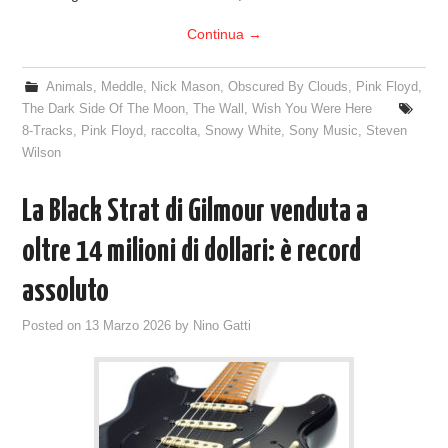
Continua
→
Animals
,
Meddle
,
Nick Mason
,
Obscured By Clouds
,
Pink Floyd
,
The Dark Side Of The Moon
,
The Wall
,
Wish You Were Here
8-Tracks
,
Pink Floyd
,
raccolta
,
Snowy White
,
Sony Music
,
Steven
Wilson
La Black Strat di Gilmour venduta a
oltre 14 milioni di dollari: è record
assoluto
Posted on
13 Marzo 2026
by
Nino Gatti