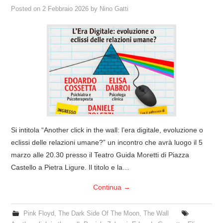
Posted on
2 Febbraio 2026
by
Nino Gatti
Si intitola “Another click in the wall: l’era digitale, evoluzione o
eclissi delle relazioni umane?” un incontro che avrà luogo il 5
marzo alle 20.30 presso il Teatro Guida Moretti di Piazza
Castello a Pietra Ligure. Il titolo e la…
Continua
→
Pink Floyd
,
The Dark Side Of The Moon
,
The Wall