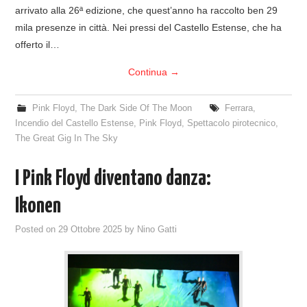
arrivato alla 26ª edizione, che quest’anno ha raccolto ben 29
mila presenze in città. Nei pressi del Castello Estense, che ha
offerto il…
Continua
→
Pink Floyd
,
The Dark Side Of The Moon
Ferrara
,
Incendio del Castello Estense
,
Pink Floyd
,
Spettacolo pirotecnico
,
The Great Gig In The Sky
I Pink Floyd diventano danza:
Ikonen
Posted on
29 Ottobre 2025
by
Nino Gatti