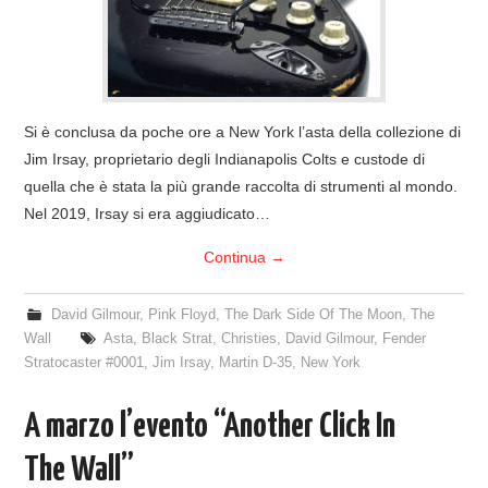
Si è conclusa da poche ore a New York l’asta della collezione di
Jim Irsay, proprietario degli Indianapolis Colts e custode di
quella che è stata la più grande raccolta di strumenti al mondo.
Nel 2019, Irsay si era aggiudicato…
Continua
→
David Gilmour
,
Pink Floyd
,
The Dark Side Of The Moon
,
The
Wall
Asta
,
Black Strat
,
Christies
,
David Gilmour
,
Fender
Stratocaster #0001
,
Jim Irsay
,
Martin D-35
,
New York
A marzo l’evento “Another Click In
The Wall”