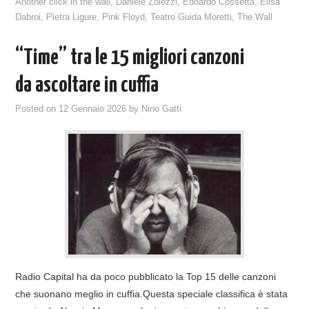
Another click in the wall
,
Daniele Zolezzi
,
Edoardo Cossetta
,
Elisa
Dabroi
,
Pietra Ligure
,
Pink Floyd
,
Teatro Guida Moretti
,
The Wall
“Time” tra le 15 migliori canzoni
da ascoltare in cuffia
Posted on
12 Gennaio 2026
by
Nino Gatti
Radio Capital ha da poco pubblicato la Top 15 delle canzoni
che suonano meglio in cuffia.Questa speciale classifica è stata