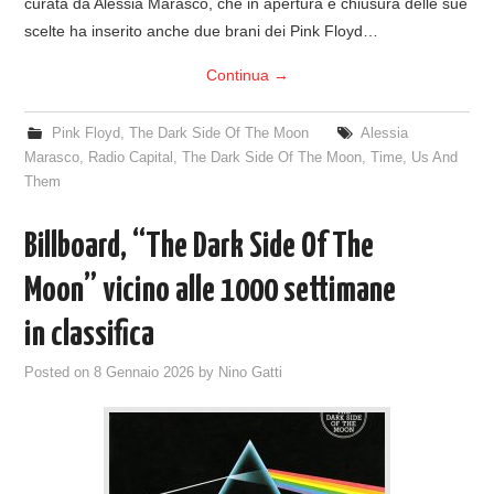
curata da Alessia Marasco, che in apertura e chiusura delle sue
scelte ha inserito anche due brani dei Pink Floyd…
Continua
→
Pink Floyd
,
The Dark Side Of The Moon
Alessia
Marasco
,
Radio Capital
,
The Dark Side Of The Moon
,
Time
,
Us And
Them
Billboard, “The Dark Side Of The
Moon” vicino alle 1000 settimane
in classifica
Posted on
8 Gennaio 2026
by
Nino Gatti