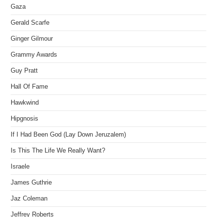
Gaza
Gerald Scarfe
Ginger Gilmour
Grammy Awards
Guy Pratt
Hall Of Fame
Hawkwind
Hipgnosis
If I Had Been God (Lay Down Jeruzalem)
Is This The Life We Really Want?
Israele
James Guthrie
Jaz Coleman
Jeffrey Roberts