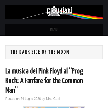
MENU
HOME
THE DARK SIDE OF THE MOON
NEWS
THE LUNATICS
La musica dei Pink Floyd al “Prog
SYD BARRETT – ALLE SOGLIE
Rock: A Fanfare for the Common
Man”
DELL’ALBA
Posted on
24 Luglio 2026
by
Nino Gatti
FANZINE