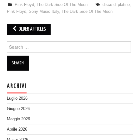
Pink Floyd
,
The Dark Side Of The Moon
disco di platino
,
Pink Floyd
,
Sony Music Italy
,
The Dark Side Of The Moon
Post
OLDER ARTICLES
navigation
Search
for:
ARCHIVI
Luglio 2026
Giugno 2026
Maggio 2026
Aprile 2026
Marzo 2026