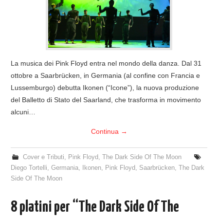
La musica dei Pink Floyd entra nel mondo della danza. Dal 31
ottobre a Saarbrücken, in Germania (al confine con Francia e
Lussemburgo) debutta Ikonen (“Icone”), la nuova produzione
del Balletto di Stato del Saarland, che trasforma in movimento
alcuni…
Continua
→
Cover e Tributi
,
Pink Floyd
,
The Dark Side Of The Moon
Diego Tortelli
,
Germania
,
Ikonen
,
Pink Floyd
,
Saarbrücken
,
The Dark
Side Of The Moon
8 platini per “The Dark Side Of The