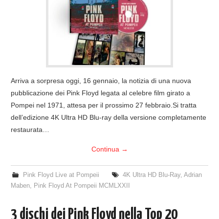
COVER & TRIBUTI
EVENTI
DISCOGRAFIA
Arriva a sorpresa oggi, 16 gennaio, la notizia di una nuova
LINKS
pubblicazione dei Pink Floyd legata al celebre film girato a
Pompei nel 1971, attesa per il prossimo 27 febbraio.Si tratta
CONTATTI
dell’edizione 4K Ultra HD Blu-ray della versione completamente
restaurata…
RELICS – SFALCI E RAMAGLIE
Continua
→
PINKFLOYDIANE
Pink Floyd Live at Pompeii
4K Ultra HD Blu-Ray
,
Adrian
Maben
,
Pink Floyd At Pompeii MCMLXXII
POLICY/COOKIES
3 dischi dei Pink Floyd nella Top 20