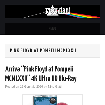
MENU
HOME
PINK FLOYD AT POMPEII MCMLXXII
NEWS
THE LUNATICS
Arriva “Pink Floyd at Pompeii
SYD BARRETT – ALLE SOGLIE
MCMLXXII” 4K Ultra HD Blu-Ray
Posted on
16 Gennaio 2026
by
Nino Gatti
DELL’ALBA
FANZINE