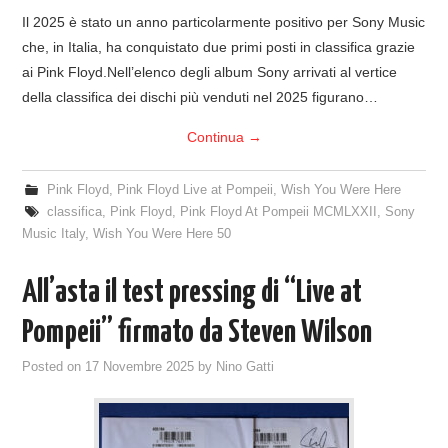
Il 2025 è stato un anno particolarmente positivo per Sony Music
che, in Italia, ha conquistato due primi posti in classifica grazie
ai Pink Floyd.Nell’elenco degli album Sony arrivati al vertice
della classifica dei dischi più venduti nel 2025 figurano…
Continua
→
Pink Floyd
,
Pink Floyd Live at Pompeii
,
Wish You Were Here
classifica
,
Pink Floyd
,
Pink Floyd At Pompeii MCMLXXII
,
Sony
Music Italy
,
Wish You Were Here 50
All’asta il test pressing di “Live at
Pompeii” firmato da Steven Wilson
Posted on
17 Novembre 2025
by
Nino Gatti