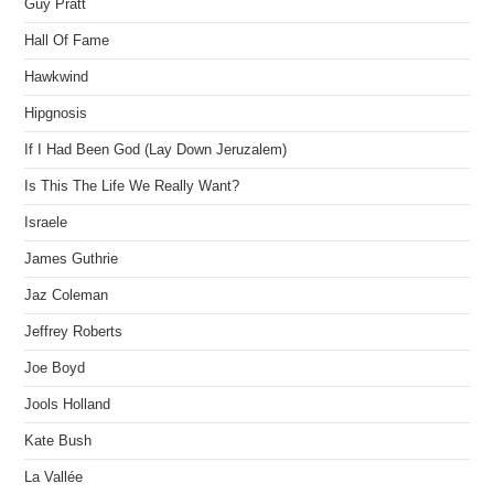
Guy Pratt
Hall Of Fame
Hawkwind
Hipgnosis
If I Had Been God (Lay Down Jeruzalem)
Is This The Life We Really Want?
Israele
James Guthrie
Jaz Coleman
Jeffrey Roberts
Joe Boyd
Jools Holland
Kate Bush
La Vallée