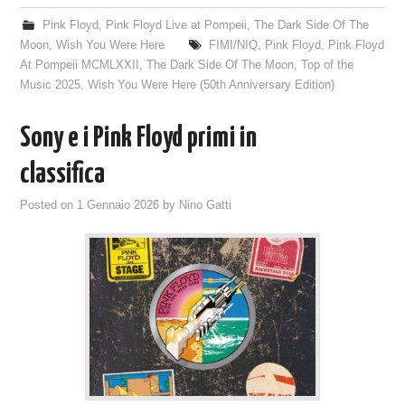
Pink Floyd
,
Pink Floyd Live at Pompeii
,
The Dark Side Of The
Moon
,
Wish You Were Here
FIMI/NIQ
,
Pink Floyd
,
Pink Floyd
At Pompeii MCMLXXII
,
The Dark Side Of The Moon
,
Top of the
Music 2025
,
Wish You Were Here (50th Anniversary Edition)
Sony e i Pink Floyd primi in
classifica
Posted on
1 Gennaio 2026
by
Nino Gatti