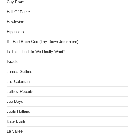
Guy Pratt
Hall Of Fame
Hawkwind
Hipgnosis
If I Had Been God (Lay Down Jeruzalem)
Is This The Life We Really Want?
Israele
James Guthrie
Jaz Coleman
Jeffrey Roberts
Joe Boyd
Jools Holland
Kate Bush
La Vallée