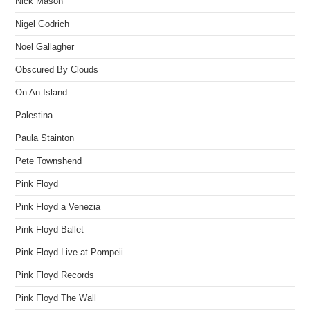
Nick Mason
Nigel Godrich
Noel Gallagher
Obscured By Clouds
On An Island
Palestina
Paula Stainton
Pete Townshend
Pink Floyd
Pink Floyd a Venezia
Pink Floyd Ballet
Pink Floyd Live at Pompeii
Pink Floyd Records
Pink Floyd The Wall