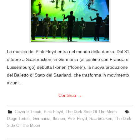
COVER & TRIBUTI
EVENTI
DISCOGRAFIA
La musica dei Pink Floyd entra nel mondo della danza. Dal 31
LINKS
ottobre a Saarbrücken, in Germania (al confine con Francia e
Lussemburgo) debutta Ikonen (“Icone”), la nuova produzione
CONTATTI
del Balletto di Stato del Saarland, che trasforma in movimento
alcuni…
RELICS – SFALCI E RAMAGLIE
Continua
→
PINKFLOYDIANE
Cover e Tributi
,
Pink Floyd
,
The Dark Side Of The Moon
Diego Tortelli
,
Germania
,
Ikonen
,
Pink Floyd
,
Saarbrücken
,
The Dark
POLICY/COOKIES
Side Of The Moon