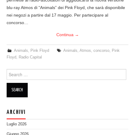
blu-ray Atmos di “Animals” dei Pink Floyd, che sarà disponibile
nei negozi a partire dal 17 maggio. Per partecipare al
concorso…
Continua
→
Animals
,
Pink Floyd
Animals
,
Atmos
,
concorso
,
Pink
Floyd
,
Radio Capital
Search
for:
ARCHIVI
Luglio 2026
Giugno 2026