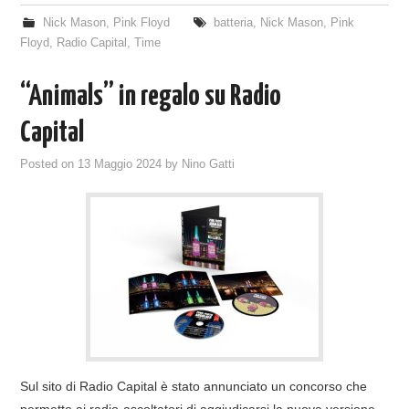
Nick Mason
,
Pink Floyd
batteria
,
Nick Mason
,
Pink
Floyd
,
Radio Capital
,
Time
“Animals” in regalo su Radio
Capital
Posted on
13 Maggio 2024
by
Nino Gatti
Sul sito di Radio Capital è stato annunciato un concorso che
permette ai radio-ascoltatori di aggiudicarsi la nuova versione