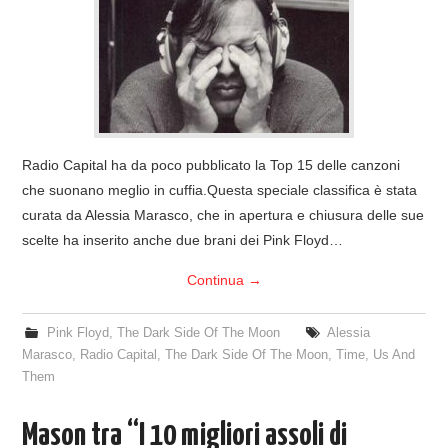
COVER & TRIBUTI
EVENTI
DISCOGRAFIA
Radio Capital ha da poco pubblicato la Top 15 delle canzoni
LINKS
che suonano meglio in cuffia.Questa speciale classifica è stata
curata da Alessia Marasco, che in apertura e chiusura delle sue
CONTATTI
scelte ha inserito anche due brani dei Pink Floyd…
Continua
→
RELICS – SFALCI E RAMAGLIE
Pink Floyd
,
The Dark Side Of The Moon
Alessia
PINKFLOYDIANE
Marasco
,
Radio Capital
,
The Dark Side Of The Moon
,
Time
,
Us And
Them
POLICY/COOKIES
Mason tra “I 10 migliori assoli di