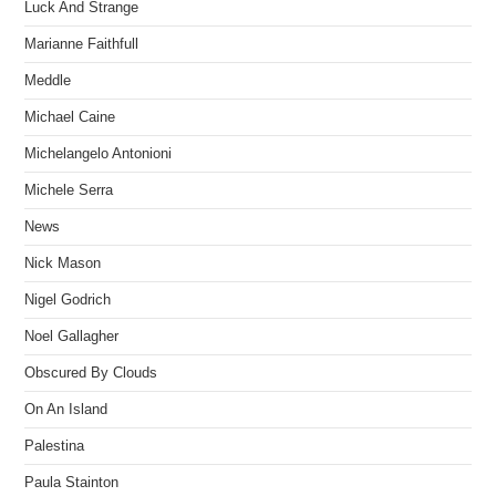
Luck And Strange
Marianne Faithfull
Meddle
Michael Caine
Michelangelo Antonioni
Michele Serra
News
Nick Mason
Nigel Godrich
Noel Gallagher
Obscured By Clouds
On An Island
Palestina
Paula Stainton