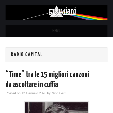
MENU
HOME
RADIO CAPITAL
NEWS
THE LUNATICS
“Time” tra le 15 migliori canzoni
SYD BARRETT – ALLE SOGLIE
da ascoltare in cuffia
Posted on
12 Gennaio 2026
by
Nino Gatti
DELL’ALBA
FANZINE