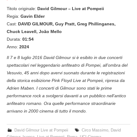
Titolo originale:
David Gilmour – Live at Pompeii
Regia:
Gavin Elder
Cast:
DAVID GILMOUR, Guy Pratt, Greg Phillinganes,
Chuck Leavell, João Mello
Durata:
01:54
Anno:
2024
Il 7 e 8 luglio 2016 David Gilmour si è esibito in due concerti
spettacolari nel leggendario anfiteatro di Pompei, all’ombra del
Vesuvio, 45 anni dopo avervi suonato durante le registrazioni
della storica esibizione Pink Floyd Live at Pompeii, ripresa da
Adrien Maben. I concerti di Gilmour sono stati le prime
performance rock a svolgersi davanti a un pubblico nell’antico
anfiteatro romano. Ora quelle performance straordinarie
arrivano in 2000 cinema di tutto il mondo.
David Gilmour Live at Pompeii
Circo Massimo
,
David