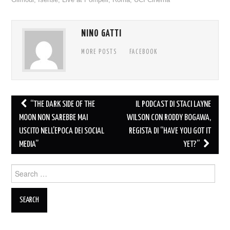
Gilmour
,
Isense
,
Live at Pompeii
,
Roma
,
UCI Cinema
NINO GATTI
MORE POSTS
FACEBOOK
Post
“THE DARK SIDE OF THE
IL PODCAST DI STACI LAYNE
navigation
MOON NON SAREBBE MAI
WILSON CON RODDY BOGAWA,
USCITO NELL’EPOCA DEI SOCIAL
REGISTA DI “HAVE YOU GOT IT
MEDIA”
YET?”
Search
for: