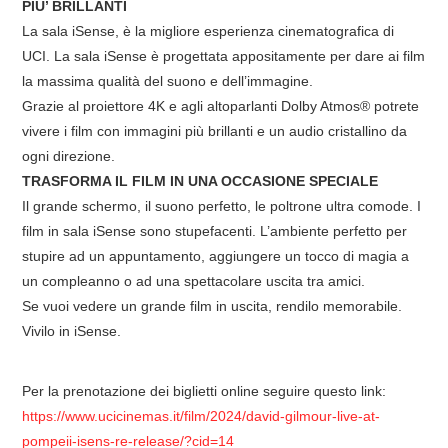
PIU’ BRILLANTI
La sala iSense, è la migliore esperienza cinematografica di
UCI. La sala iSense è progettata appositamente per dare ai film
la massima qualità del suono e dell’immagine.
Grazie al proiettore 4K e agli altoparlanti Dolby Atmos® potrete
vivere i film con immagini più brillanti e un audio cristallino da
ogni direzione.
TRASFORMA IL FILM IN UNA OCCASIONE SPECIALE
Il grande schermo, il suono perfetto, le poltrone ultra comode. I
film in sala iSense sono stupefacenti. L’ambiente perfetto per
stupire ad un appuntamento, aggiungere un tocco di magia a
un compleanno o ad una spettacolare uscita tra amici.
Se vuoi vedere un grande film in uscita, rendilo memorabile.
Vivilo in iSense.
Per la prenotazione dei biglietti online seguire questo link:
https://www.ucicinemas.it/film/2024/david-gilmour-live-at-
pompeii-isens-re-release/?cid=14