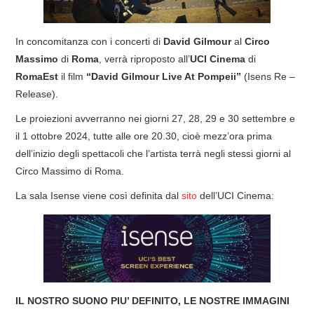
COVER & TRIBUTI
In concomitanza con i concerti di
David Gilmour
al
Circo
EVENTI
Massimo
di
Roma
, verrà riproposto all’
UCI Cinema
di
RomaEst
il film
“David Gilmour Live At Pompeii”
(Isens Re –
DISCOGRAFIA
Release).
Le proiezioni avverranno nei giorni 27, 28, 29 e 30 settembre e
LINKS
il 1 ottobre 2024, tutte alle ore 20.30, cioè mezz’ora prima
dell’inizio degli spettacoli che l’artista terrà negli stessi giorni al
CONTATTI
Circo Massimo di Roma.
La sala Isense viene così definita dal
sito
dell’UCI Cinema:
RELICS – SFALCI E RAMAGLIE
PINKFLOYDIANE
POLICY/COOKIES
IL NOSTRO SUONO PIU’ DEFINITO, LE NOSTRE IMMAGINI