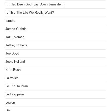
If I Had Been God (Lay Down Jeruzalem)
Is This The Life We Really Want?
Israele
James Guthrie
Jaz Coleman
Jeffrey Roberts
Joe Boyd
Jools Holland
Kate Bush
La Vallée
Le Trio Joubran
Led Zeppelin
Legion
Libri