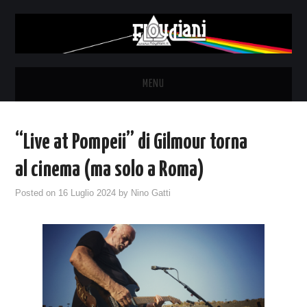
MENU
HOME
“Live at Pompeii” di Gilmour torna
NEWS
al cinema (ma solo a Roma)
THE LUNATICS
Posted on
16 Luglio 2024
by
Nino Gatti
SYD BARRETT – ALLE SOGLIE
DELL’ALBA
FANZINE