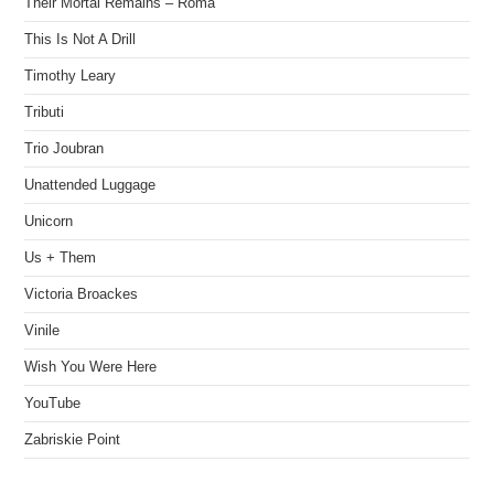
Their Mortal Remains – Roma
This Is Not A Drill
Timothy Leary
Tributi
Trio Joubran
Unattended Luggage
Unicorn
Us + Them
Victoria Broackes
Vinile
Wish You Were Here
YouTube
Zabriskie Point