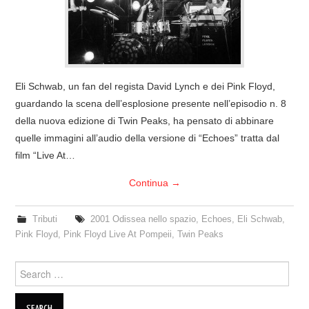
COVER & TRIBUTI
EVENTI
Eli Schwab, un fan del regista David Lynch e dei Pink Floyd,
DISCOGRAFIA
guardando la scena dell’esplosione presente nell’episodio n. 8
della nuova edizione di Twin Peaks, ha pensato di abbinare
LINKS
quelle immagini all’audio della versione di “Echoes” tratta dal
film “Live At…
CONTATTI
Continua
→
RELICS – SFALCI E RAMAGLIE
Tributi
2001 Odissea nello spazio
,
Echoes
,
Eli Schwab
,
PINKFLOYDIANE
Pink Floyd
,
Pink Floyd Live At Pompeii
,
Twin Peaks
POLICY/COOKIES
Search
for: