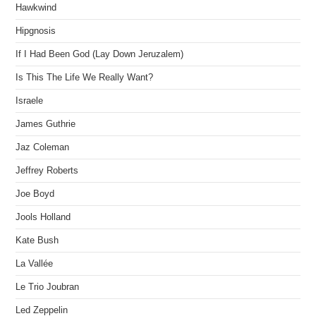
Hawkwind
Hipgnosis
If I Had Been God (Lay Down Jeruzalem)
Is This The Life We Really Want?
Israele
James Guthrie
Jaz Coleman
Jeffrey Roberts
Joe Boyd
Jools Holland
Kate Bush
La Vallée
Le Trio Joubran
Led Zeppelin