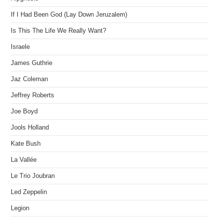
If I Had Been God (Lay Down Jeruzalem)
Is This The Life We Really Want?
Israele
James Guthrie
Jaz Coleman
Jeffrey Roberts
Joe Boyd
Jools Holland
Kate Bush
La Vallée
Le Trio Joubran
Led Zeppelin
Legion