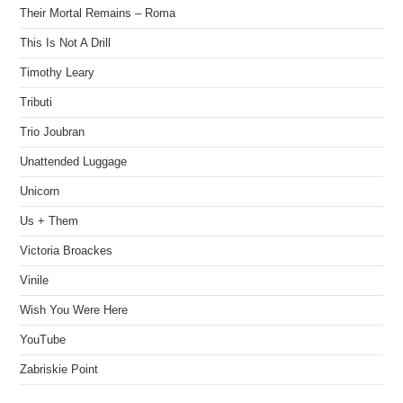
Their Mortal Remains – Roma
This Is Not A Drill
Timothy Leary
Tributi
Trio Joubran
Unattended Luggage
Unicorn
Us + Them
Victoria Broackes
Vinile
Wish You Were Here
YouTube
Zabriskie Point