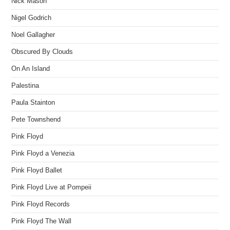
Nick Mason
Nigel Godrich
Noel Gallagher
Obscured By Clouds
On An Island
Palestina
Paula Stainton
Pete Townshend
Pink Floyd
Pink Floyd a Venezia
Pink Floyd Ballet
Pink Floyd Live at Pompeii
Pink Floyd Records
Pink Floyd The Wall