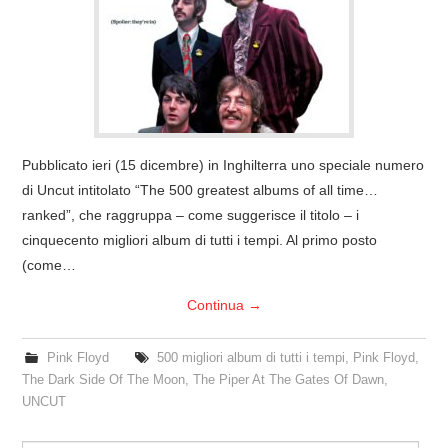
COVER & TRIBUTI
EVENTI
DISCOGRAFIA
Pubblicato ieri (15 dicembre) in Inghilterra uno speciale numero
LINKS
di Uncut intitolato “The 500 greatest albums of all time…
ranked”, che raggruppa – come suggerisce il titolo – i
CONTATTI
cinquecento migliori album di tutti i tempi. Al primo posto
(come…
RELICS – SFALCI E RAMAGLIE
Continua
→
PINKFLOYDIANE
Pink Floyd
500 migliori album di tutti i tempi
,
Pink Floyd
,
The Dark Side Of The Moon
,
The Piper At The Gates Of Dawn
,
POLICY/COOKIES
UNCUT