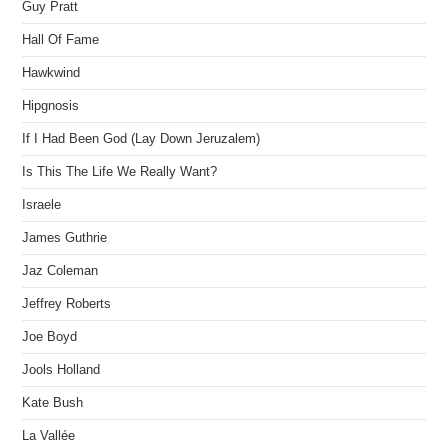
Guy Pratt
Hall Of Fame
Hawkwind
Hipgnosis
If I Had Been God (Lay Down Jeruzalem)
Is This The Life We Really Want?
Israele
James Guthrie
Jaz Coleman
Jeffrey Roberts
Joe Boyd
Jools Holland
Kate Bush
La Vallée