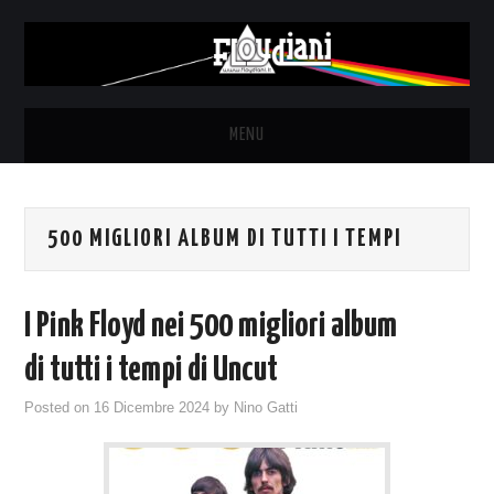
MENU
HOME
500 MIGLIORI ALBUM DI TUTTI I TEMPI
NEWS
THE LUNATICS
I Pink Floyd nei 500 migliori album
SYD BARRETT – ALLE SOGLIE
di tutti i tempi di Uncut
Posted on
16 Dicembre 2024
by
Nino Gatti
DELL’ALBA
FANZINE