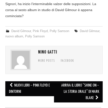
Signori, ha inizio l’interminabile valzer delle supposizioni. La
corsa al sesto album in studio di David Gilmour è appena
cominciata?
David Gilmour
,
Pink Floyd
,
Polly Samson
David Gilmour
,
nuovo album
,
Polly Samson
NINO GATTI
MORE POSTS
FACEBOOK
Post
NUOVI LIBRI – PINK FLOYD E
ARRIVA IL LIBRO “SHINE ON –
navigation
DINTORNI
LA STORIA ORALE” DI MARK
BLAKE