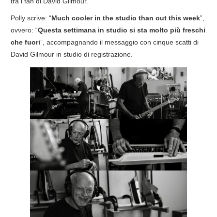
tra i fan di David Gilmour.
COVER & TRIBUTI
Polly scrive: “
Much cooler in the studio than out this week
”,
ovvero: “
Questa settimana in studio si sta molto più freschi
EVENTI
che fuori
”, accompagnando il messaggio con cinque scatti di
David Gilmour in studio di registrazione.
DISCOGRAFIA
LINKS
CONTATTI
RELICS – SFALCI E RAMAGLIE
PINKFLOYDIANE
POLICY/COOKIES