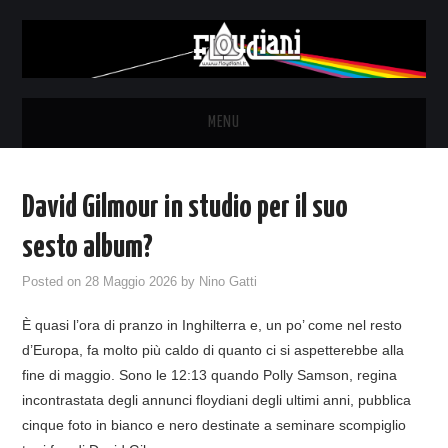
MENU
HOME
David Gilmour in studio per il suo
NEWS
sesto album?
THE LUNATICS
Posted on
28 Maggio 2026
by
Nino Gatti
È quasi l’ora di pranzo in Inghilterra e, un po’ come nel resto
SYD BARRETT – ALLE SOGLIE
d’Europa, fa molto più caldo di quanto ci si aspetterebbe alla
fine di maggio. Sono le 12:13 quando Polly Samson, regina
DELL’ALBA
incontrastata degli annunci floydiani degli ultimi anni, pubblica
cinque foto in bianco e nero destinate a seminare scompiglio
FANZINE