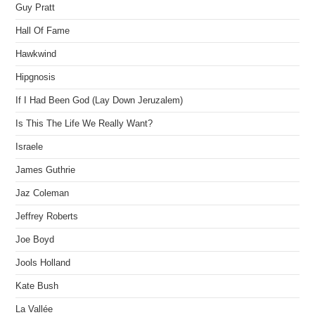
Guy Pratt
Hall Of Fame
Hawkwind
Hipgnosis
If I Had Been God (Lay Down Jeruzalem)
Is This The Life We Really Want?
Israele
James Guthrie
Jaz Coleman
Jeffrey Roberts
Joe Boyd
Jools Holland
Kate Bush
La Vallée