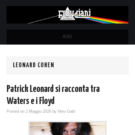
MENU
HOME
LEONARD COHEN
NEWS
THE LUNATICS
Patrick Leonard si racconta tra
SYD BARRETT – ALLE SOGLIE
Waters e i Floyd
Posted on
2 Maggio 2026
by
Nino Gatti
DELL’ALBA
FANZINE