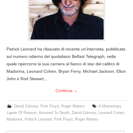
COVER & TRIBUTI
EVENTI
DISCOGRAFIA
Patrick Leonard ha rilasciato di recente un’intervista, pubblicata
LINKS
sul numero odierno del quotidiano Belfast Telegraph, nella
quale ripercorre la sua carriera al fianco di star del calibro di
CONTATTI
Madonna, Leonard Cohen, Bryan Ferry, Michael Jackson, Elton
John e Rod Stewart,…
RELICS – SFALCI E RAMAGLIE
Continua
→
PINKFLOYDIANE
David Gilmour
,
Pink Floyd
,
Roger Waters
A Momentary
Lapse Of Reason
,
Amused To Death
,
David Gilmour
,
Leonard Cohen
,
POLICY/COOKIES
Madonna
,
Patrick Leonard
,
Pink Floyd
,
Roger Waters