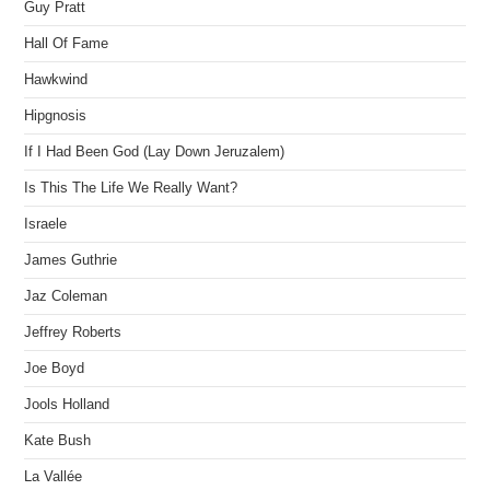
Guy Pratt
Hall Of Fame
Hawkwind
Hipgnosis
If I Had Been God (Lay Down Jeruzalem)
Is This The Life We Really Want?
Israele
James Guthrie
Jaz Coleman
Jeffrey Roberts
Joe Boyd
Jools Holland
Kate Bush
La Vallée