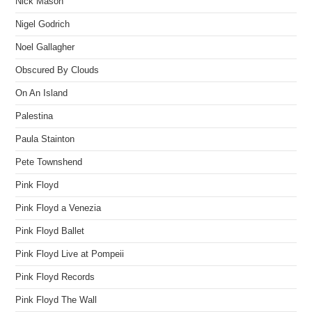
Nick Mason
Nigel Godrich
Noel Gallagher
Obscured By Clouds
On An Island
Palestina
Paula Stainton
Pete Townshend
Pink Floyd
Pink Floyd a Venezia
Pink Floyd Ballet
Pink Floyd Live at Pompeii
Pink Floyd Records
Pink Floyd The Wall