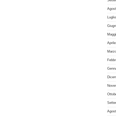
Sette
Agost
Lugli
Giugn
Maggi
April
Marzo
Febbr
Genna
Dicem
Nove
Ottob
Sette
Agost