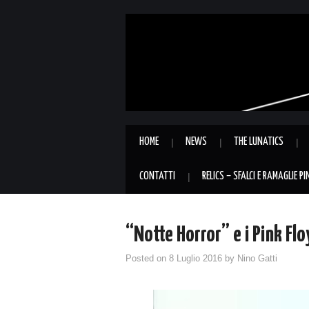
HOME
NEWS
THE LUNATICS
CONTATTI
RELICS – SFALCI E RAMAGLIE P
“Notte Horror” e i Pink Flo
Posted on
8 Luglio 2016
by
Nino Gatti