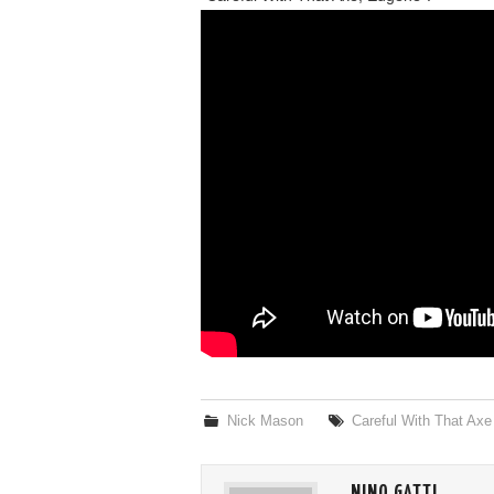
Nick Mason
Careful With That Ax