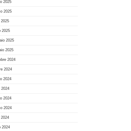
o 2025
o 2025
e 2025
 2025
aio 2025
io 2025
bre 2024
re 2024
o 2024
o 2024
o 2024
o 2024
e 2024
 2024