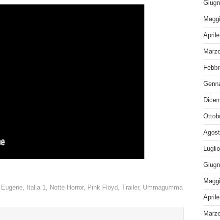
Giugn
Maggi
April
Marzo
Febbr
Genna
Dicem
Ottob
Agost
Lugli
Giugn
Maggi
e Eugene
,
Italia 1
,
Notte Horror
,
Pink Floyd
,
Trailer
,
Ummagumma
April
Marzo