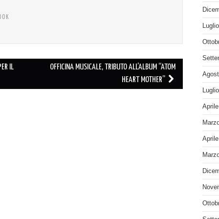
Dicem
OOK
Lugli
Ottob
Sette
ER IL
OFFICINA MUSICALE, TRIBUTO ALL’ALBUM “ATOM
Agost
HEART MOTHER”
Lugli
April
Marzo
April
Marzo
Dicem
Nove
Ottob