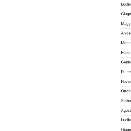
Lugli
Giugn
Maggi
April
Marzo
Febbr
Genna
Dicem
Nove
Ottob
Sette
Agost
Lugli
Giugn