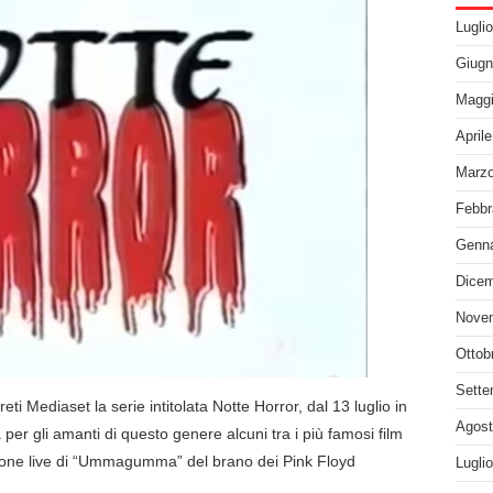
Lugli
Giugn
Maggi
April
Marzo
Febbr
Genna
Dicem
Nove
Ottob
Sette
reti Mediaset la serie intitolata Notte Horror, dal 13 luglio in
Agost
per gli amanti di questo genere alcuni tra i più famosi film
versione live di “Ummagumma” del brano dei Pink Floyd
Lugli