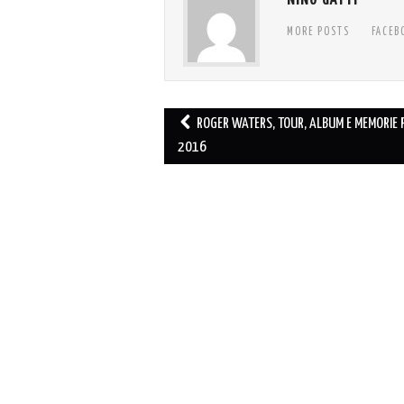
NINO GATTI
MORE POSTS
FACEB
Post
ROGER WATERS, TOUR, ALBUM E MEMORIE P
navigation
2016