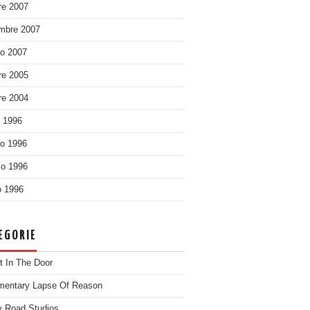
re 2007
mbre 2007
o 2007
re 2005
re 2004
o 1996
o 1996
o 1996
 1996
EGORIE
t In The Door
entary Lapse Of Reason
 Road Studios