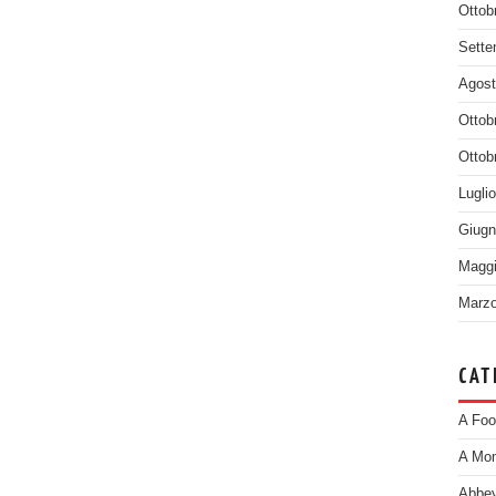
Ottob
Sette
Agost
Ottob
Ottob
Lugli
Giugn
Maggi
Marzo
CAT
A Foo
A Mom
Abbey