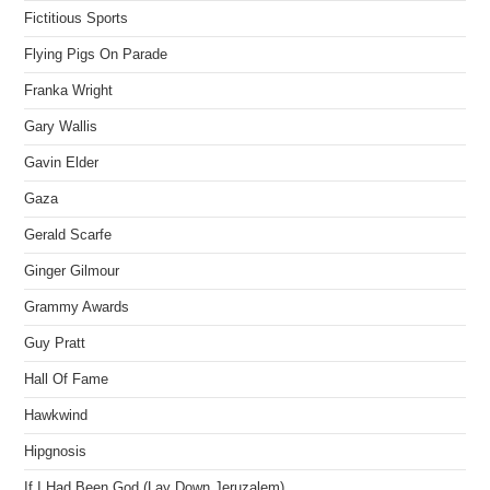
Fictitious Sports
Flying Pigs On Parade
Franka Wright
Gary Wallis
Gavin Elder
Gaza
Gerald Scarfe
Ginger Gilmour
Grammy Awards
Guy Pratt
Hall Of Fame
Hawkwind
Hipgnosis
If I Had Been God (Lay Down Jeruzalem)