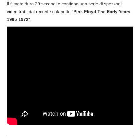
Il filmato dura 29 secondi e contiene una serie di spezzoni
COVER & TRIBUTI
video tratti dal recente cofanetto “
Pink Floyd The Early Years
1965-1972
“.
EVENTI
DISCOGRAFIA
LINKS
CONTATTI
RELICS – SFALCI E RAMAGLIE
PINKFLOYDIANE
POLICY/COOKIES