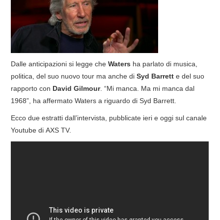
COVER & TRIBUTI
EVENTI
Dalle anticipazioni si legge che
Waters
ha parlato di musica,
DISCOGRAFIA
politica, del suo nuovo tour ma anche di
Syd Barrett
e del suo
rapporto con
David Gilmour
. “Mi manca. Ma mi manca dal
LINKS
1968”, ha affermato Waters a riguardo di Syd Barrett.
CONTATTI
Ecco due estratti dall’intervista, pubblicate ieri e oggi sul canale
Youtube di AXS TV.
RELICS – SFALCI E RAMAGLIE
PINKFLOYDIANE
POLICY/COOKIES