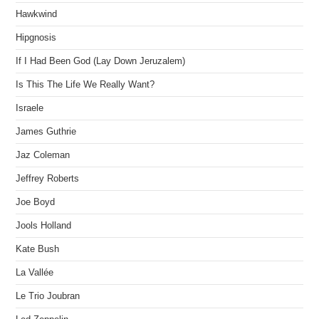
Hawkwind
Hipgnosis
If I Had Been God (Lay Down Jeruzalem)
Is This The Life We Really Want?
Israele
James Guthrie
Jaz Coleman
Jeffrey Roberts
Joe Boyd
Jools Holland
Kate Bush
La Vallée
Le Trio Joubran