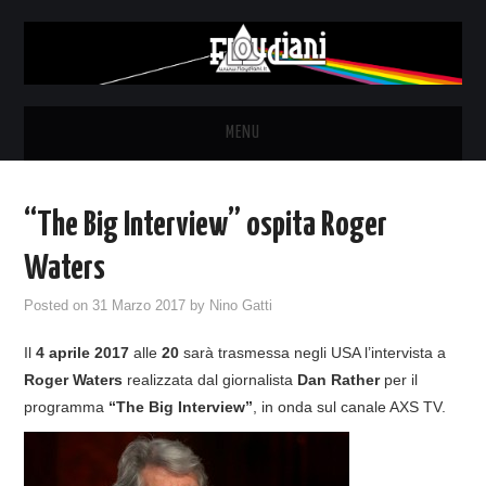
MENU
HOME
“The Big Interview” ospita Roger
NEWS
Waters
THE LUNATICS
Posted on
31 Marzo 2017
by
Nino Gatti
Il
4 aprile 2017
alle
20
sarà trasmessa negli USA l’intervista a
SYD BARRETT – ALLE SOGLIE
Roger Waters
realizzata dal giornalista
Dan Rather
per il
programma
“The Big Interview”
, in onda sul canale AXS TV.
DELL’ALBA
FANZINE