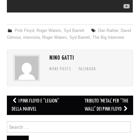
Pink Floyd
,
Roger Waters
,
Syd Barrett
Dan Rather
,
David
Gilmour
,
intervista
,
Roger Waters
,
Syd Barrett
,
The Big Interview
NINO GATTI
MORE POSTS
FACEBOOK
Post
I PINK FLOYD E “LEGION”
TRIBUTO ‘METAL’ PER “THE
navigation
DELLA MARVEL
WALL” DEI PINK FLOYD
Search
for: