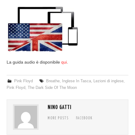
COVER & TRIBUTI
EVENTI
DISCOGRAFIA
LINKS
La guida audio è disponibile
qui
.
CONTATTI
Pink Floyd
Breathe
,
Inglese In Tasca
,
Lezioni di inglese
,
RELICS – SFALCI E RAMAGLIE
Pink Floyd
,
The Dark Side Of The Moon
PINKFLOYDIANE
NINO GATTI
POLICY/COOKIES
MORE POSTS
FACEBOOK