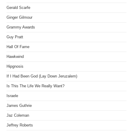
Gerald Scarfe
Ginger Gilmour
Grammy Awards
Guy Pratt
Hall Of Fame
Hawkwind
Hipgnosis
If I Had Been God (Lay Down Jeruzalem)
Is This The Life We Really Want?
Israele
James Guthrie
Jaz Coleman
Jeffrey Roberts