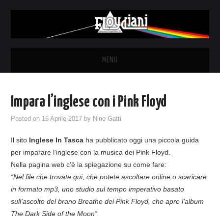
MENU
HOME
Impara l’inglese con i Pink Floyd
NEWS
Posted on
15 Aprile 2017
by
Nino Gatti
THE LUNATICS
Il sito
Inglese In Tasca
ha pubblicato oggi una piccola guida
per imparare l’inglese con la musica dei Pink Floyd.
SYD BARRETT – ALLE SOGLIE
Nella pagina web c’è la spiegazione su come fare:
“Nel file che trovate qui, che potete ascoltare online o scaricare
DELL’ALBA
in formato mp3, uno studio sul tempo imperativo basato
sull’ascolto del brano Breathe dei Pink Floyd, che apre l’album
FANZINE
The Dark Side of the Moon”.