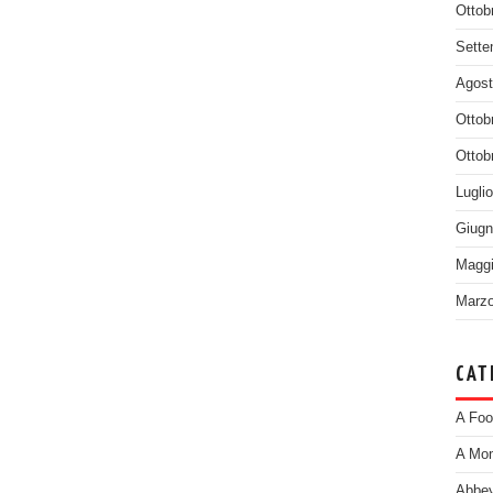
Ottob
Sette
Agost
Ottob
Ottob
Lugli
Giugn
Maggi
Marzo
CAT
A Foo
A Mom
Abbey