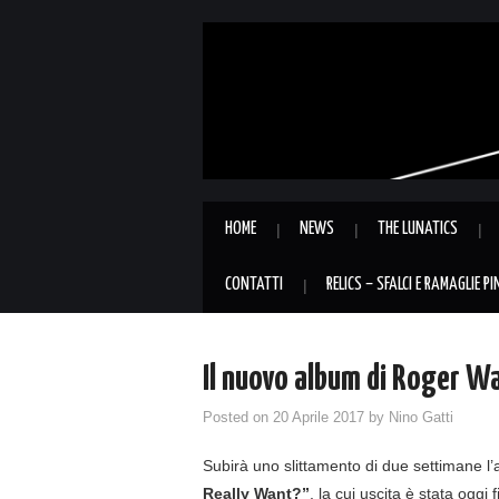
HOME
NEWS
THE LUNATICS
CONTATTI
RELICS – SFALCI E RAMAGLIE P
Il nuovo album di Roger Wa
Posted on
20 Aprile 2017
by
Nino Gatti
Subirà uno slittamento di due settimane l
Really Want?”
, la cui uscita è stata oggi 