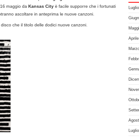
l 16 maggio da
Kansas City
è facile supporre che i fortunati
Lugli
a potranno ascoltare in anteprima le nuove canzoni.
Giugn
 disco che il titolo delle dodici nuove canzoni.
Maggi
April
Marzo
Febbr
Genna
Dicem
Nove
Ottob
Sette
Agost
Lugli