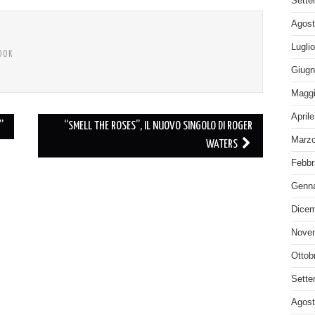
Sette
Agost
Lugli
OOK
Giugn
Maggi
April
”
“SMELL THE ROSES”, IL NUOVO SINGOLO DI ROGER
Marzo
WATERS
Febbr
Genna
Dicem
Nove
Ottob
Sette
Agost