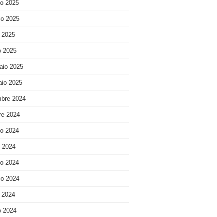
o 2025
o 2025
e 2025
 2025
aio 2025
io 2025
bre 2024
re 2024
o 2024
o 2024
o 2024
o 2024
e 2024
 2024