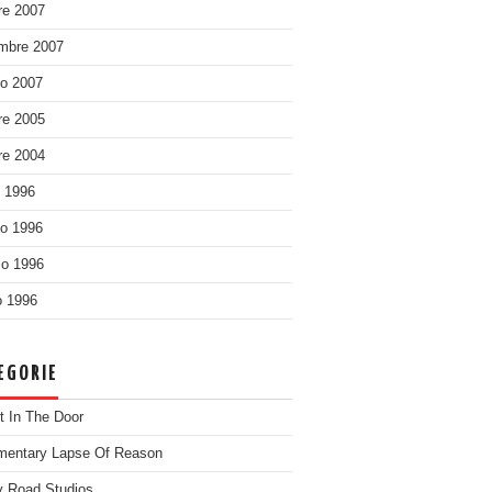
re 2007
mbre 2007
o 2007
re 2005
re 2004
o 1996
o 1996
o 1996
 1996
EGORIE
t In The Door
entary Lapse Of Reason
 Road Studios