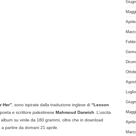
Giugn
Maggi
April
Marzo
Febbr
Genna
Dicem
Ottob
Agost
Lugli
Giugn
r Her”
, sono ispirate dalla traduzione inglese di
“Lesson
poeta e scrittore palestinese
Mahmoud Darwish
. L’uscita
Maggi
o album su vinile da 180 grammi, oltre che in download
April
i a partire da domani 21 aprile.
Marzo