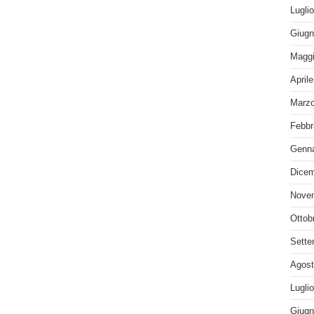
Lugli
Giugn
Maggi
April
Marzo
Febbr
Genna
Dicem
Nove
Ottob
Sette
Agost
Lugli
Giugn