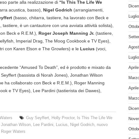
eso parte alla realizzazione di
“Is This The Life We
Dicem
arra acustica, basso),
Nigel Godrich
(arrangiamenti,
Lugli
yffert
(basso, chitarra, tastiere, ha lavorato con Beck e
, tastiere, è un cantautore con una avviata attività solista),
Ottob
 con Beck e R.E.M.),
Roger Joseph Manning Jr.
(tastiere,
Sette
ellyfish, Imperial Drag, The Moog Cookbook e TV Eyes),
Agost
altri con Karen Elson e The Growlers) e le
Lucius
(voci,
Lugli
 precedente “Amused To Death”, ed è prodotto e mixato da
April
us Seyffert (bassista di Norah Jones), Jonathan Wilson
Marzo
he ha collaborato con Beck e R.E.M.), Roger Manning
April
ook e TV Eyes), Lee Pardini (tastierista dei Dawes),
Marzo
Dicem
 Waters
Guy Seyffert
,
Holly Proctor
,
Is This The Life We
Nove
,
Jonathan Wilson
,
Lee Pardini
,
Lucius
,
Nigel Godrich
,
nuovo
Ottob
,
Roger Waters