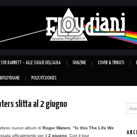
SYD BARRETT – ALLE SOGLIE DELL’ALBA
FANZINE
COVER & TRIBUTI
INKFLOYDIANE
POLICY/COOKIES
ters slitta al 2 giugno
Sear
for:
’atteso nuovo album di
Roger Waters
,
“Is this The Life We
ARC
fissata ufficialmente per il
2 giugno
. Con il tour