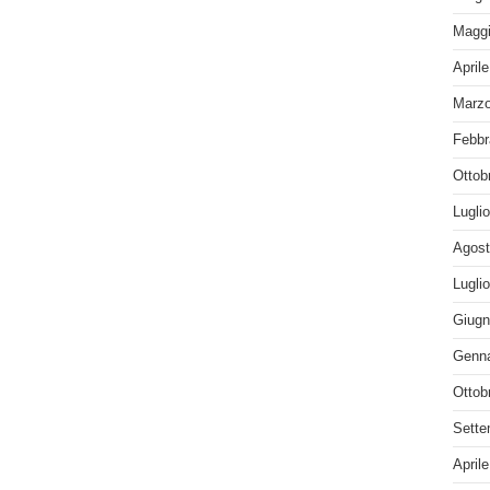
Maggi
April
Marzo
Febbr
Ottob
Lugli
Agost
Lugli
Giugn
Genna
Ottob
Sette
April