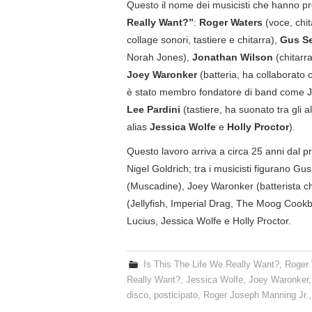
Questo il nome dei musicisti che hanno pr
Really Want?”
:
Roger Waters
(voce, chit
collage sonori, tastiere e chitarra),
Gus Se
Norah Jones),
Jonathan Wilson
(chitarra
Joey Waronker
(batteria, ha collaborato
è stato membro fondatore di band come J
Lee Pardini
(tastiere, ha suonato tra gli 
alias
Jessica Wolfe
e
Holly Proctor
).
Questo lavoro arriva a circa 25 anni dal
Nigel Goldrich; tra i musicisti figurano G
(Muscadine), Joey Waronker (batterista c
(Jellyfish, Imperial Drag, The Moog Cookb
Lucius, Jessica Wolfe e Holly Proctor.
Is This The Life We Really Want?
,
Roger
Really Want?
,
Jessica Wolfe
,
Joey Waronker
disco
,
posticipato
,
Roger Joseph Manning Jr.