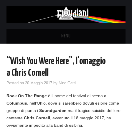
MENU
HOME
“Wish You Were Here”, l’omaggio
NEWS
a Chris Cornell
THE LUNATICS
Posted on
20 Maggio 2017
by
Nino Gatti
Rock On The Range
è il nome del festival di scena a
SYD BARRETT – ALLE SOGLIE
Columbus
, nell’Ohio, dove si sarebbero dovuti esibire come
gruppo di punta i
Soundgarden
ma il tragico suicidio del loro
DELL’ALBA
cantante
Chris Cornell
, avvenuto il 18 maggio 2017, ha
ovviamente impedito alla band di esibirsi.
FANZINE