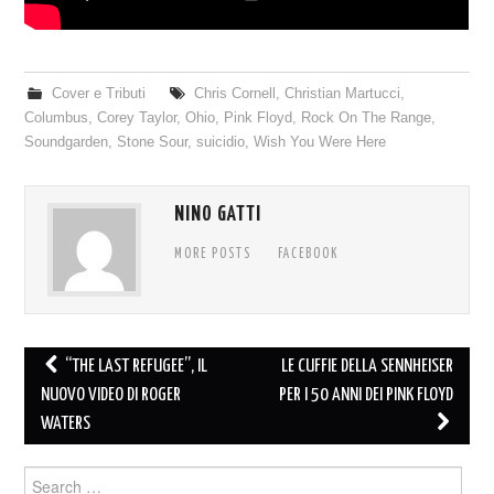
Cover e Tributi
Chris Cornell
,
Christian Martucci
,
Columbus
,
Corey Taylor
,
Ohio
,
Pink Floyd
,
Rock On The Range
,
Soundgarden
,
Stone Sour
,
suicidio
,
Wish You Were Here
NINO GATTI
MORE POSTS
FACEBOOK
Post
“THE LAST REFUGEE”, IL
LE CUFFIE DELLA SENNHEISER
navigation
NUOVO VIDEO DI ROGER
PER I 50 ANNI DEI PINK FLOYD
WATERS
Search