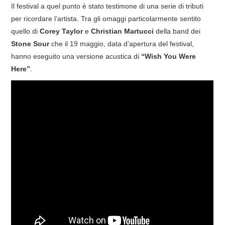
Il festival a quel punto è stato testimone di una serie di tributi
COVER & TRIBUTI
per ricordare l’artista. Tra gli omaggi particolarmente sentito
quello di
Corey Taylor
e
Christian Martucci
della band dei
EVENTI
Stone Sour
che il 19 maggio, data d’apertura del festival,
hanno eseguito una versione acustica di
“Wish You Were
DISCOGRAFIA
Here”
.
LINKS
CONTATTI
RELICS – SFALCI E RAMAGLIE
PINKFLOYDIANE
POLICY/COOKIES