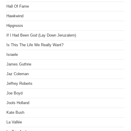
Hall Of Fame
Hawkwind
Hipgnosis
If I Had Been God (Lay Down Jeruzalem)
Is This The Life We Really Want?
Israele
James Guthrie
Jaz Coleman
Jeffrey Roberts
Joe Boyd
Jools Holland
Kate Bush
La Vallée