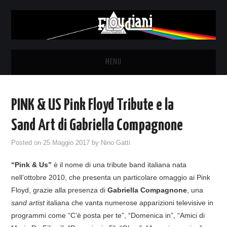
MENU
HOME
PINK & US Pink Floyd Tribute e la
NEWS
Sand Art di Gabriella Compagnone
THE LUNATICS
Posted on
25 Maggio 2017
by
Nino Gatti
“Pink & Us”
è il nome di una tribute band italiana nata
SYD BARRETT – ALLE SOGLIE
nell’ottobre 2010, che presenta un particolare omaggio ai Pink
Floyd, grazie alla presenza di
Gabriella Compagnone
, una
DELL’ALBA
sand artist
italiana che vanta numerose apparizioni televisive in
programmi come “C’è posta per te”, “Domenica in”, “Amici di
FANZINE