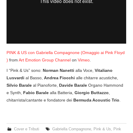
PINK & US con Gabriella Compagnone (Omaggio ai Pink Floyd
)
from
Art Emotion Group Channel
on
Vimeo
.
I “Pink & Us” sono:
Norman Nanetti
alla Voce,
Vitaliano
Lusvardi
al Basso,
Andrea Fiocchi
alle chitarre acustiche,
Silvio Barale
al Pianoforte,
Davide Barale
Organo Hammond
e Synth,
Fabio Barale
alla Batteria,
Giorgio Buttazzo
,
chitarrista/cantante e fondatore dei
Bermuda Acoustic Trio
.
Cover e Tributi
Gabriella Compagnone
,
Pink & Us
,
Pink