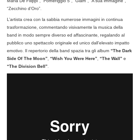
Maria De Filippi”, “Pomeriggio 5”, “Glam”, “A sua immagine”,
“Zecchino d’Oro”.
COVER & TRIBUTI
L’artista crea con la sabbia numerose immagini in continua
EVENTI
trasformazione, commentando visivamente la musica della
band in modo sempre diverso ed affascinante, regalando al
DISCOGRAFIA
pubblico uno spettacolo originale ed unico dall’elevato impatto
emotivo. Il repertorio della band spazia tra gli album
“The Dark
LINKS
Side Of The Moon”
,
“Wish You Were Here”
,
“The Wall”
e
“The Division Bell”
.
CONTATTI
RELICS – SFALCI E RAMAGLIE
PINKFLOYDIANE
POLICY/COOKIES