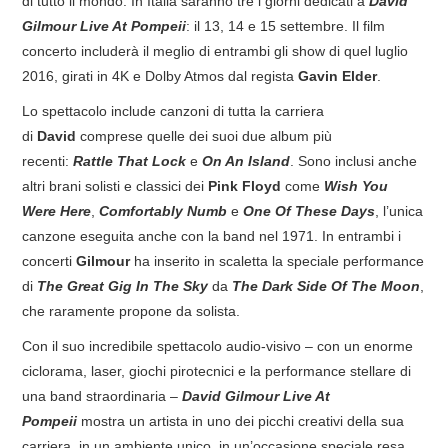
di tutto il mondo. In Italia saranno tre i giorni dedicati a
David
Gilmour Live At Pompeii
: il 13, 14 e 15 settembre. Il film
concerto includerà il meglio di entrambi gli show di quel luglio
2016, girati in 4K e Dolby Atmos dal regista
Gavin Elder
.
Lo spettacolo include canzoni di tutta la carriera
di
David
comprese quelle dei suoi due album più
recenti:
Rattle That Lock
e
On An Island
. Sono inclusi anche
altri brani solisti e classici dei
Pink Floyd
come
Wish You
Were Here
,
Comfortably Numb
e
One Of These Days
, l’unica
canzone eseguita anche con la band nel 1971. In entrambi i
concerti
Gilmour
ha inserito in scaletta la speciale performance
di
The Great Gig In The Sky
da
The Dark Side Of The Moon
,
che raramente propone da solista.
Con il suo incredibile spettacolo audio-visivo – con un enorme
ciclorama, laser, giochi pirotecnici e la performance stellare di
una band straordinaria –
David Gilmour Live At
Pompeii
mostra un artista in uno dei picchi creativi della sua
carriera, in un ambiente unico, in un’occasione speciale resa