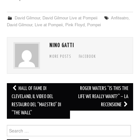
David Gilmour
,
David Gilmour Live at Pompeii
Anfiteatro
,
David Gilmour
,
Live at Pompeii
,
Pink Floyd
,
Pompei
NINO GATTI
MORE POSTS
FACEBOOK
Post
HALL OF FAME DI
ROGER WATERS “IS THIS THE
navigation
CLEVELAND, IL VIDEO DEL
LIFE WE REALLY WANT?” – LA
RESTAURO DEL “MAESTRO” DI
RECENSIONE
“THE WALL”
Search
for: