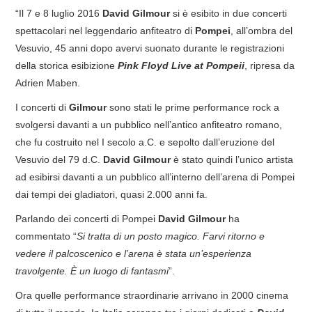
“Il 7 e 8 luglio 2016
David Gilmour
si è esibito in due concerti
spettacolari nel leggendario anfiteatro di
Pompei
, all’ombra del
Vesuvio, 45 anni dopo avervi suonato durante le registrazioni
della storica esibizione
Pink Floyd Live at Pompeii
, ripresa da
Adrien Maben.
I concerti di
Gilmour
sono stati le prime performance rock a
svolgersi davanti a un pubblico nell’antico anfiteatro romano,
che fu costruito nel I secolo a.C. e sepolto dall’eruzione del
Vesuvio del 79 d.C.
David Gilmour
è stato quindi l’unico artista
ad esibirsi davanti a un pubblico all’interno dell’arena di Pompei
dai tempi dei gladiatori, quasi 2.000 anni fa.
Parlando dei concerti di Pompei
David Gilmour
ha
commentato “
Si tratta di un posto magico. Farvi ritorno e
vedere il palcoscenico e l’arena è stata un’esperienza
travolgente. È un luogo di fantasmi
”.
Ora quelle performance straordinarie arrivano in 2000 cinema