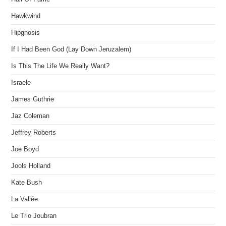
Hawkwind
Hipgnosis
If I Had Been God (Lay Down Jeruzalem)
Is This The Life We Really Want?
Israele
James Guthrie
Jaz Coleman
Jeffrey Roberts
Joe Boyd
Jools Holland
Kate Bush
La Vallée
Le Trio Joubran