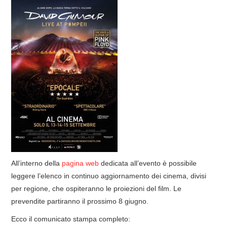
COVER & TRIBUTI
EVENTI
DISCOGRAFIA
LINKS
CONTATTI
RELICS – SFALCI E RAMAGLIE
All’interno della
pagina web
dedicata all’evento è possibile
PINKFLOYDIANE
leggere l’elenco in continuo aggiornamento dei cinema, divisi
per regione, che ospiteranno le proiezioni del film. Le
POLICY/COOKIES
prevendite partiranno il prossimo 8 giugno.
Ecco il comunicato stampa completo: