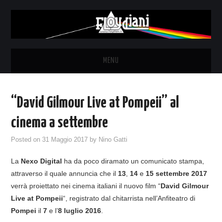
MENU
HOME
“David Gilmour Live at Pompeii” al
NEWS
cinema a settembre
THE LUNATICS
Posted on
31 Maggio 2017
by
Nino Gatti
La
Nexo Digital
ha da poco diramato un comunicato stampa,
SYD BARRETT – ALLE SOGLIE
attraverso il quale annuncia che il
13
,
14
e
15 settembre 2017
verrà proiettato nei cinema italiani il nuovo film “
David Gilmour
DELL’ALBA
Live at Pompeii
“, registrato dal chitarrista nell’Anfiteatro di
Pompei
il
7
e l’
8 luglio 2016
.
FANZINE