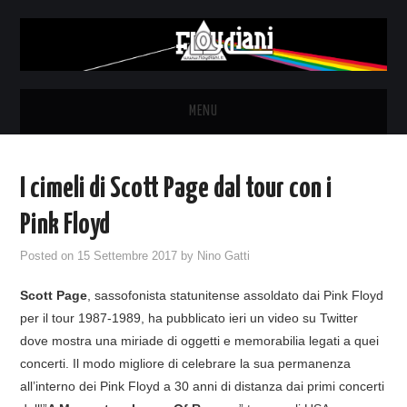
MENU
HOME
I cimeli di Scott Page dal tour con i
NEWS
Pink Floyd
THE LUNATICS
Posted on
15 Settembre 2017
by
Nino Gatti
Scott Page
, sassofonista statunitense assoldato dai Pink Floyd
SYD BARRETT – ALLE SOGLIE
per il tour 1987-1989, ha pubblicato ieri un video su Twitter
dove mostra una miriade di oggetti e memorabilia legati a quei
DELL’ALBA
concerti. Il modo migliore di celebrare la sua permanenza
all’interno dei Pink Floyd a 30 anni di distanza dai primi concerti
FANZINE