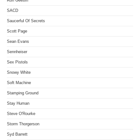
Ron Geesin
SACD
Saucerful Of Secrets
Scott Page
Sean Evans
Sennheiser
Sex Pistols
Snowy White
Soft Machine
Stamping Ground
Stay Human
Steve O'Rourke
Storm Thorgerson
Syd Barrett