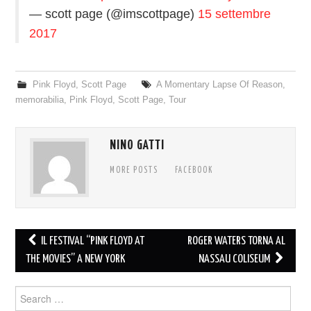
— scott page (@imscottpage)
15 settembre
2017
Pink Floyd
,
Scott Page
A Momentary Lapse Of Reason
,
memorabilia
,
Pink Floyd
,
Scott Page
,
Tour
NINO GATTI
MORE POSTS
FACEBOOK
Post
IL FESTIVAL “PINK FLOYD AT
ROGER WATERS TORNA AL
navigation
THE MOVIES” A NEW YORK
NASSAU COLISEUM
Search
for: