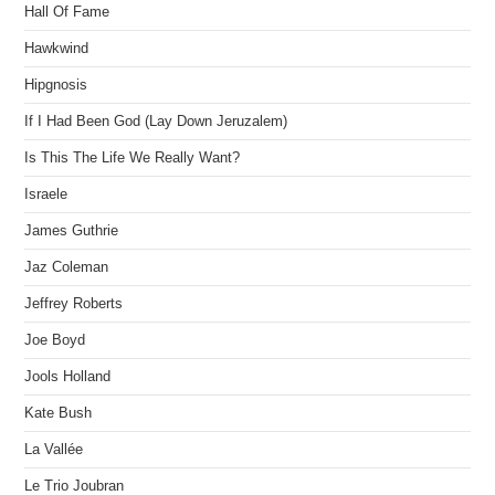
Hall Of Fame
Hawkwind
Hipgnosis
If I Had Been God (Lay Down Jeruzalem)
Is This The Life We Really Want?
Israele
James Guthrie
Jaz Coleman
Jeffrey Roberts
Joe Boyd
Jools Holland
Kate Bush
La Vallée
Le Trio Joubran