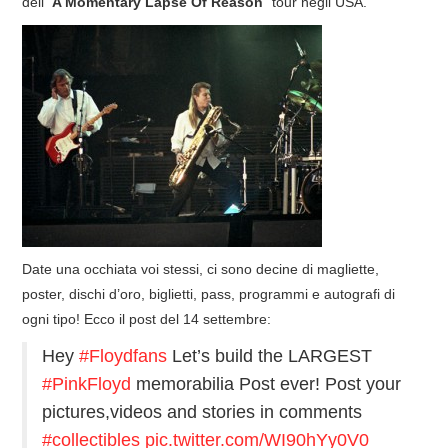
dell'”
A Momentary Lapse Of Reason
” tour negli USA.
COVER & TRIBUTI
EVENTI
DISCOGRAFIA
LINKS
CONTATTI
Date una occhiata voi stessi, ci sono decine di magliette,
RELICS – SFALCI E RAMAGLIE
poster, dischi d’oro, biglietti, pass, programmi e autografi di
ogni tipo! Ecco il post del 14 settembre:
PINKFLOYDIANE
Hey
#Floydfans
Let’s build the LARGEST
#PinkFloyd
memorabilia Post ever! Post your
POLICY/COOKIES
pictures,videos and stories in comments
#collectibles
pic.twitter.com/WI90hYy0V0