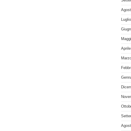
Sette
Agost
Lugli
Giugn
Maggi
April
Marzo
Febbr
Genna
Dicem
Nove
Ottob
Sette
Agost