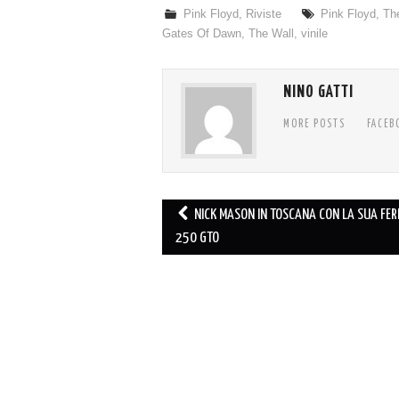
Pink Floyd
,
Riviste
Pink Floyd
,
Th
Gates Of Dawn
,
The Wall
,
vinile
NINO GATTI
MORE POSTS
FACEB
Post
NICK MASON IN TOSCANA CON LA SUA FER
navigation
250 GTO