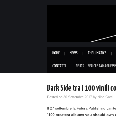
HOME
NEWS
THE LUNATICS
CONTATTI
RELICS – SFALCI E RAMAGLIE P
Dark Side tra i 100 vinili c
Posted on
30 Settembre 2017
by
Nino Gatti
Il 27 settembre la Futura Publishing Limite
“
100 greatest albums you should own o