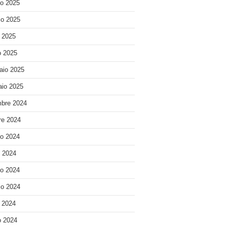
o 2025
o 2025
e 2025
 2025
aio 2025
io 2025
bre 2024
re 2024
o 2024
o 2024
o 2024
o 2024
e 2024
 2024