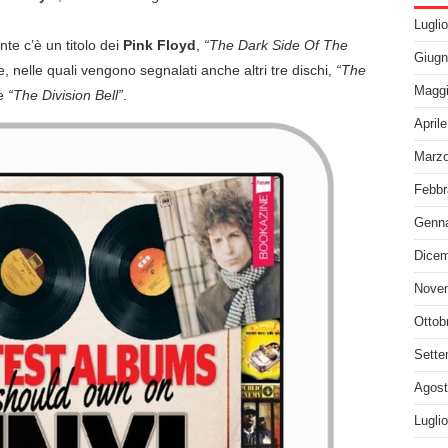
Lugli
ente c’è un titolo dei
Pink Floyd
,
“The Dark Side Of The
Giugn
 nelle quali vengono segnalati anche altri tre dischi,
“The
Maggi
e
“The Division Bell”
.
April
Marzo
Febbr
Genna
Dicem
Nove
Ottob
Sette
Agost
Lugli