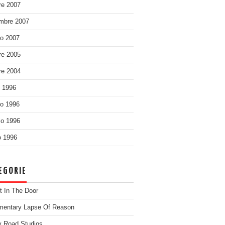
re 2007
mbre 2007
o 2007
re 2005
re 2004
o 1996
o 1996
o 1996
 1996
EGORIE
t In The Door
entary Lapse Of Reason
 Road Studios