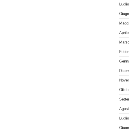
Lugli
Giugn
Maggi
April
Marzo
Febbr
Genna
Dicem
Nove
Ottob
Sette
Agost
Lugli
Giugn