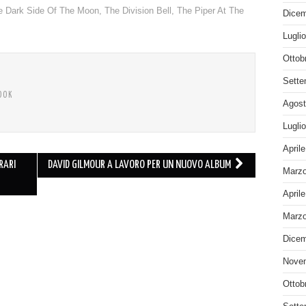
e Dark Side Of The Moon
,
The Division Bell
,
The Piper At The
Dicem
Lugli
Ottob
Sette
OOK
Agost
Lugli
April
RARI
DAVID GILMOUR A LAVORO PER UN NUOVO ALBUM
Marzo
April
Marzo
Dicem
Nove
Ottob