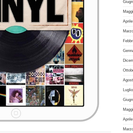
Giugn
Maggi
April
Marzo
Febbr
Genna
Dicem
Ottob
Agost
Lugli
Giugn
Maggi
April
Marzo