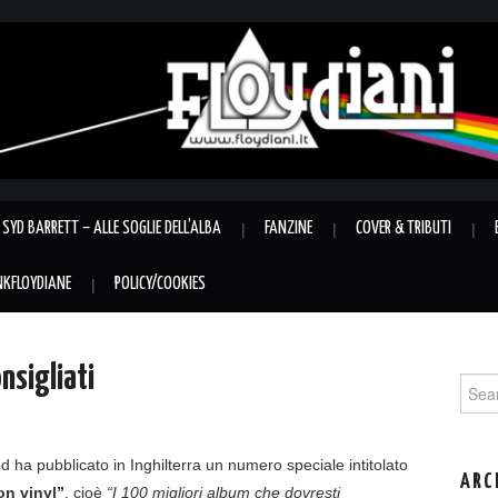
SYD BARRETT – ALLE SOGLIE DELL’ALBA
FANZINE
COVER & TRIBUTI
INKFLOYDIANE
POLICY/COOKIES
onsigliati
Sear
for:
d ha pubblicato in Inghilterra un numero speciale intitolato
ARC
n vinyl”
, cioè
“I 100 migliori album che dovresti