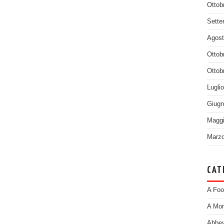
Ottob
Sette
Agost
Ottob
Ottob
Lugli
Giugn
Maggi
Marzo
CAT
A Foo
A Mom
Abbey