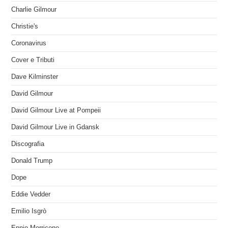
Charlie Gilmour
Christie's
Coronavirus
Cover e Tributi
Dave Kilminster
David Gilmour
David Gilmour Live at Pompeii
David Gilmour Live in Gdansk
Discografia
Donald Trump
Dope
Eddie Vedder
Emilio Isgrò
Ennio Morricone