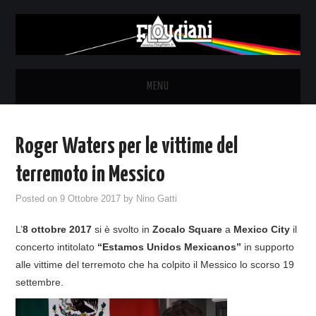
MENU
HOME
Roger Waters per le vittime del
NEWS
terremoto in Messico
THE LUNATICS
Posted on
9 Ottobre 2017
by
Nino Gatti
L’
8 ottobre 2017
si è svolto in
Zocalo Square
a
Mexico City
il
SYD BARRETT – ALLE SOGLIE
concerto intitolato
“Estamos Unidos Mexicanos”
in supporto
alle vittime del terremoto che ha colpito il Messico lo scorso 19
DELL’ALBA
settembre.
FANZINE