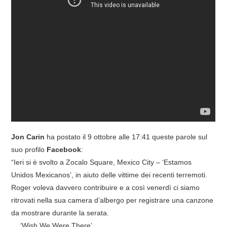
Jon Carin
ha postato il 9 ottobre alle 17:41 queste parole sul
suo profilo
Facebook
:
“Ieri si è svolto a Zocalo Square, Mexico City – ‘Estamos
Unidos Mexicanos’, in aiuto delle vittime dei recenti terremoti.
Roger voleva davvero contribuire e a così venerdì ci siamo
ritrovati nella sua camera d’albergo per registrare una canzone
da mostrare durante la serata.
… ‘Wish We Were There’…