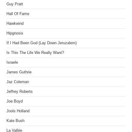
Guy Pratt
Hall Of Fame
Hawkwind
Hipgnosis
If I Had Been God (Lay Down Jeruzalem)
Is This The Life We Really Want?
Israele
James Guthrie
Jaz Coleman
Jeffrey Roberts
Joe Boyd
Jools Holland
Kate Bush
La Vallée