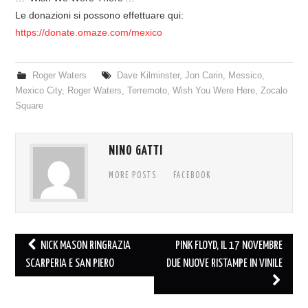
Le donazioni si possono effettuare qui:
https://donate.omaze.com/mexico
Roger Waters
Dave Kilminster
,
Jon Carin
,
Messico
,
Mexico City
,
Roger Waters
,
Terremoto
,
Wish You Were Here
,
Zocalo
Square
NINO GATTI
MORE POSTS
FACEBOOK
Post
NICK MASON RINGRAZIA
PINK FLOYD, IL 17 NOVEMBRE
navigation
SCARPERIA E SAN PIERO
DUE NUOVE RISTAMPE IN VINILE