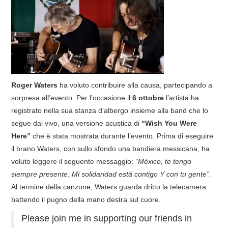
COVER & TRIBUTI
EVENTI
DISCOGRAFIA
Roger Waters
ha voluto contribuire alla causa, partecipando a
LINKS
sorpresa all’evento. Per l’occasione il
6 ottobre
l’artista ha
registrato nella sua stanza d’albergo insieme alla band che lo
CONTATTI
segue dal vivo, una versione acustica di
“Wish You Were
Here”
che è stata mostrata durante l’evento. Prima di eseguire
RELICS – SFALCI E RAMAGLIE
il brano Waters, con sullo sfondo una bandiera messicana, ha
voluto leggere il seguente messaggio:
“México, te tengo
PINKFLOYDIANE
siempre presente. Mi solidaridad está contigo Y con tu gente”.
Al termine della canzone, Waters guarda dritto la telecamera
POLICY/COOKIES
battendo il pugno della mano destra sul cuore.
Please join me in supporting our friends in