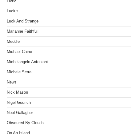
Live8
Lucius
Luck And Strange
Marianne Faithfull
Meddle
Michael Caine
Michelangelo Antonioni
Michele Serra
News
Nick Mason
Nigel Godrich
Noel Gallagher
Obscured By Clouds
On An Island