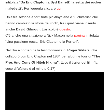
intitolata “
Da Eric Clapton a Syd Barrett: la setta dei rocker
maledetti
“. Per leggerla cliccare
qui
.
Un’altra sezione a forti tinte pinkfloydiane è “5 chitarristi che
hanno cambiato la storia del rock”, tra i quali viene inserito
anche
David Gilmour
. L’articolo è
questo
.
C’è anche una citazione a Nick Mason nella
pagina
intitolata
“Una passione rossa: Eric Clapton e la Ferrari”.
Nel film è contenuta la testimonianza di
Roger Waters
, che
collaborò con Eric Clapton nel 1984 per album e tour di
“The
Pros And Cons Of Hitch Hiking”
. Ecco il trailer del film (la
voce di Waters è al minuto 0:17):