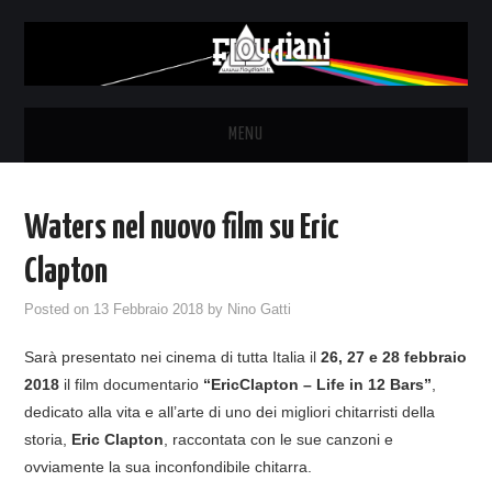
MENU
HOME
Waters nel nuovo film su Eric
NEWS
Clapton
THE LUNATICS
Posted on
13 Febbraio 2018
by
Nino Gatti
Sarà presentato nei cinema di tutta Italia il
26, 27 e 28 febbraio
SYD BARRETT – ALLE SOGLIE
2018
il film documentario
“EricClapton – Life in 12 Bars”
,
dedicato alla vita e all’arte di uno dei migliori chitarristi della
DELL’ALBA
storia,
Eric Clapton
, raccontata con le sue canzoni e
ovviamente la sua inconfondibile chitarra.
FANZINE