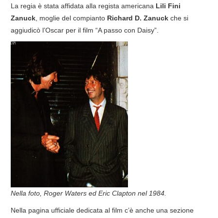
La regia è stata affidata alla regista americana
Lili Fini
COVER & TRIBUTI
Zanuck
, moglie del compianto
Richard D. Zanuck
che si
aggiudicò l’Oscar per il film “A passo con Daisy”.
EVENTI
DISCOGRAFIA
LINKS
CONTATTI
RELICS – SFALCI E RAMAGLIE
PINKFLOYDIANE
POLICY/COOKIES
Nella foto, Roger Waters ed Eric Clapton nel 1984.
Nella pagina ufficiale dedicata al film c’è anche una sezione