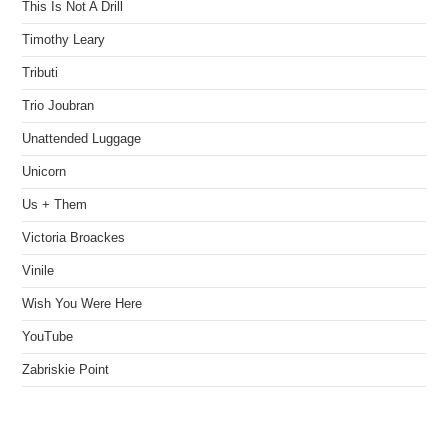
This Is Not A Drill
Timothy Leary
Tributi
Trio Joubran
Unattended Luggage
Unicorn
Us + Them
Victoria Broackes
Vinile
Wish You Were Here
YouTube
Zabriskie Point