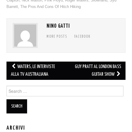
Clapton
,
Nick Mason
,
Pink Floyd
,
Roger Waters
,
Slowhand
,
Syd
Barrett
,
The Pros And Cons Of Hitch Hiking
NINO GATTI
MORE POSTS
FACEBOOK
Post
WATERS, LE INTERVISTE
GUY PRATT AL LONDON BASS
navigation
ALLA TV AUSTRALIANA
GUITAR SHOW
Search
for:
ARCHIVI