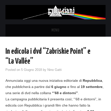
MENU
HOME
In edicola i dvd “Zabriskie Point” e
NEWS
“La Vallée”
THE LUNATICS
Posted on
5 Giugno 2018
by
Nino Gatti
Annunciata oggi una nuova iniziativa editoriale di
Repubblica
,
SYD BARRETT – ALLE SOGLIE
che pubblicherà a partire dal
6 giugno
e fino al
19 settembre
,
una serie di dvd nella collana
“’68 e dintorni”
.
DELL’ALBA
La campagna pubblicitaria li presenta così; “’68 e dintorni”, in
edicola con Repubblica i grandi film che hanno fatto la
FANZINE