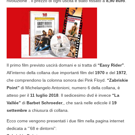
rivoluzione”. Il prezzo di ogni uscita è stato fissato a
8,90 euro
.
COVER & TRIBUTI
EVENTI
DISCOGRAFIA
LINKS
Il primo film previsto uscirà domani e si tratta di
“Easy Rider”
.
CONTATTI
All’interno della collana due importanti film del
1970
e del
1972
,
che comprendono la colonna sonora dei Pink Floyd.
“Zabriskie
RELICS – SFALCI E RAMAGLIE
Point”
di Michelangelo Antonioni, numero 6 della collana, è
atteso per il
11 luglio 2018
. Il sedicesimo dvd è invece
“La
PINKFLOYDIANE
Vallée”
di
Barbet Schroeder
,, che sarà nelle edicole il
19
settembre
a chiusura di collana.
POLICY/COOKIES
Ecco come vengono presentati i due film nella pagina internet
dedicata a “’68 e dintorni”: