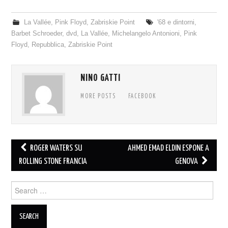
La Vallée
,
Pink Floyd
,
Zabriskie Point
'68 e dintorni
,
Barbet Schroeder
,
dvd
,
La Vallée
,
Michelangelo Antonioni
,
Pink
Floyd
,
Repubblica
,
Zabriskie Point
NINO GATTI
MORE POSTS
FACEBOOK
Post
ROGER WATERS SU
AHMED EMAD ELDIN ESPONE A
navigation
ROLLING STONE FRANCIA
GENOVA
Search
for: