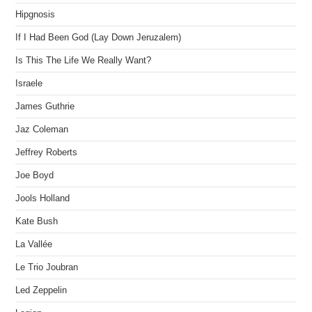
Hipgnosis
If I Had Been God (Lay Down Jeruzalem)
Is This The Life We Really Want?
Israele
James Guthrie
Jaz Coleman
Jeffrey Roberts
Joe Boyd
Jools Holland
Kate Bush
La Vallée
Le Trio Joubran
Led Zeppelin