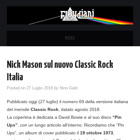
MENU
HOME
Nick Mason sul nuovo Classic Rock
NEWS
Italia
THE LUNATICS
Posted on
27 Luglio 2018
by
Nino Gatti
Pubblicato oggi (27 luglio) il numero 69 della versione italiana
SYD BARRETT – ALLE SOGLIE
del mensile
Classic Rock
, datato agosto 2018.
La copertina è dedicata a David Bowie e al suo disco
“Pin
DELL’ALBA
Ups”
, con un lungo articolo all’interno. Ricordiamo che “Pin
Ups”, un album di cover pubblicato il
19 ottobre 1973
,
FANZINE