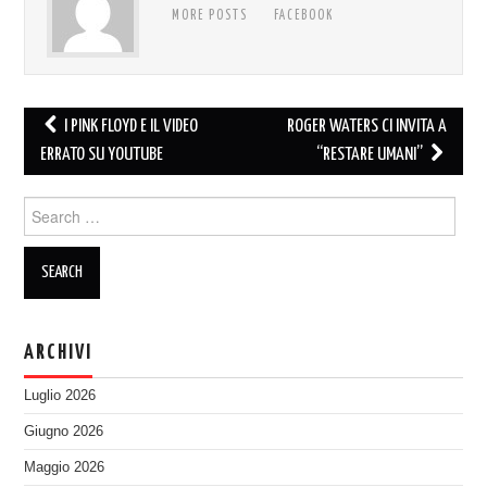
MORE POSTS
FACEBOOK
Post
I PINK FLOYD E IL VIDEO
ROGER WATERS CI INVITA A
navigation
ERRATO SU YOUTUBE
“RESTARE UMANI”
Search
for:
ARCHIVI
Luglio 2026
Giugno 2026
Maggio 2026