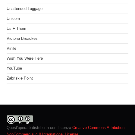
Unattended Luggage
Unicorn
Us + Them
Victoria Broackes
Vinile
Wish You Were Here
YouTube
Zabriskie Point
Quest'opera è distribuita con Licenza
Creative Commons Attribution-
NonCommercial 4.0 International License
.