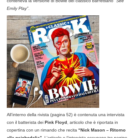
conteneva la versione di Bowie del classico barrettiano
“See
Emily Play”
.
COVER & TRIBUTI
EVENTI
DISCOGRAFIA
LINKS
CONTATTI
RELICS – SFALCI E RAMAGLIE
PINKFLOYDIANE
All’interno della rivista (pagina 52) è contenuta una intervista
POLICY/COOKIES
con il batterista dei
Pink Floyd
, articolo che è riportata in
copertina con un rimando che recita
“Nick Mason – Ritorno
alla psichedelia”
. L’articolo e l’intervista occupano tre pagine