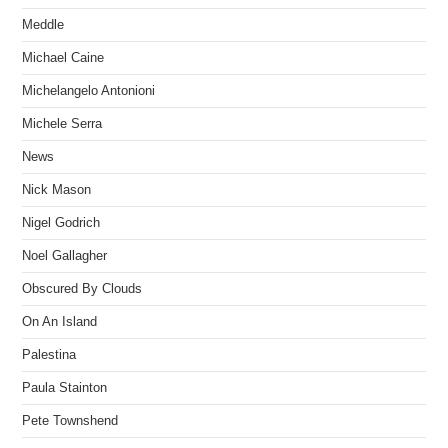
Meddle
Michael Caine
Michelangelo Antonioni
Michele Serra
News
Nick Mason
Nigel Godrich
Noel Gallagher
Obscured By Clouds
On An Island
Palestina
Paula Stainton
Pete Townshend