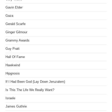
Gavin Elder
Gaza
Gerald Scarfe
Ginger Gilmour
Grammy Awards
Guy Pratt
Hall Of Fame
Hawkwind
Hipgnosis
If I Had Been God (Lay Down Jeruzalem)
Is This The Life We Really Want?
Israele
James Guthrie