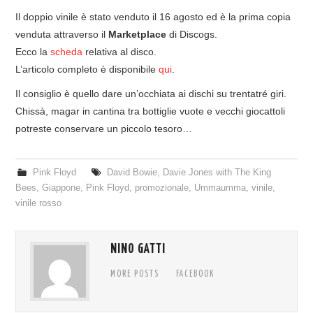
Il doppio vinile è stato venduto il 16 agosto ed è la prima copia
venduta attraverso il
Marketplace
di Discogs.
Ecco la
scheda
relativa al disco.
L’articolo completo è disponibile
qui
.
Il consiglio è quello dare un’occhiata ai dischi su trentatré giri.
Chissà, magar in cantina tra bottiglie vuote e vecchi giocattoli
potreste conservare un piccolo tesoro…
Pink Floyd
David Bowie
,
Davie Jones with The King
Bees
,
Giappone
,
Pink Floyd
,
promozionale
,
Ummaumma
,
vinile
,
vinile rosso
NINO GATTI
MORE POSTS
FACEBOOK