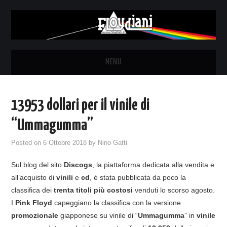
MENU
HOME
13953 dollari per il vinile di
NEWS
“Ummagumma”
THE LUNATICS
Posted on
6 Ottobre 2018
by
Nino Gatti
Sul blog del sito
Discogs
, la piattaforma dedicata alla vendita e
SYD BARRETT – ALLE SOGLIE
all’acquisto di
vinili
e
cd
, è stata pubblicata da poco la
classifica dei
trenta titoli più costosi
venduti lo scorso agosto.
DELL’ALBA
I
Pink Floyd
capeggiano la classifica con la versione
promozionale
giapponese su vinile di “
Ummagumma
” in
vinile
FANZINE