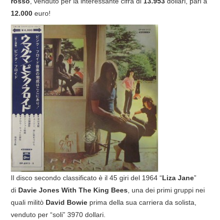
rosso
, venduto per la interessante cifra di
13.953
dollari, pari a
12.000
euro!
COVER & TRIBUTI
EVENTI
DISCOGRAFIA
LINKS
CONTATTI
RELICS – SFALCI E RAMAGLIE
PINKFLOYDIANE
Il disco secondo classificato è il 45 giri del 1964 “
Liza Jane
”
POLICY/COOKIES
di
Davie Jones With The King Bees
, una dei primi gruppi nei
quali militò
David Bowie
prima della sua carriera da solista,
venduto per “soli” 3970 dollari.