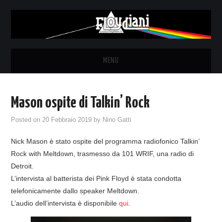
MENU
HOME
Mason ospite di Talkin’ Rock
NEWS
Posted on
20 Febbraio 2019
by
Nino Gatti
THE LUNATICS
Nick Mason è stato ospite del programma radiofonico Talkin’
Rock with Meltdown, trasmesso da 101 WRIF, una radio di
SYD BARRETT – ALLE SOGLIE
Detroit.
L’intervista al batterista dei Pink Floyd è stata condotta
DELL’ALBA
telefonicamente dallo speaker Meltdown.
L’audio dell’intervista è disponibile
qui
.
FANZINE