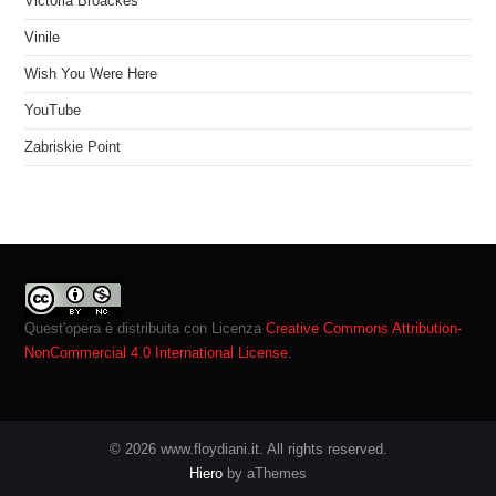
Victoria Broackes
Vinile
Wish You Were Here
YouTube
Zabriskie Point
Quest'opera è distribuita con Licenza
Creative Commons Attribution-
NonCommercial 4.0 International License
.
© 2026 www.floydiani.it. All rights reserved.
Hiero
by aThemes