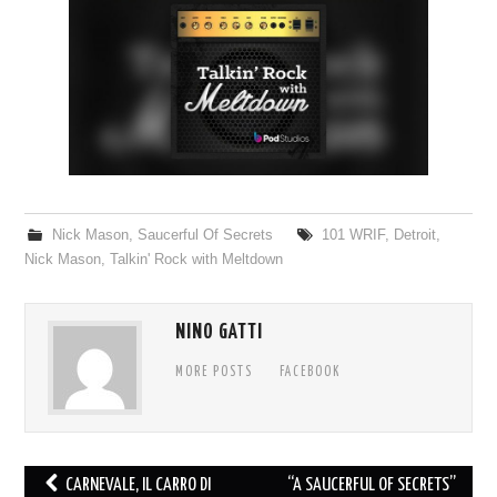
COVER & TRIBUTI
EVENTI
DISCOGRAFIA
LINKS
Nick Mason
,
Saucerful Of Secrets
101 WRIF
,
Detroit
,
CONTATTI
Nick Mason
,
Talkin' Rock with Meltdown
RELICS – SFALCI E RAMAGLIE
NINO GATTI
PINKFLOYDIANE
MORE POSTS
FACEBOOK
POLICY/COOKIES
Post
CARNEVALE, IL CARRO DI
“A SAUCERFUL OF SECRETS”