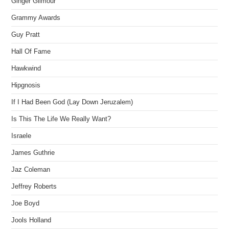
Ginger Gilmour
Grammy Awards
Guy Pratt
Hall Of Fame
Hawkwind
Hipgnosis
If I Had Been God (Lay Down Jeruzalem)
Is This The Life We Really Want?
Israele
James Guthrie
Jaz Coleman
Jeffrey Roberts
Joe Boyd
Jools Holland