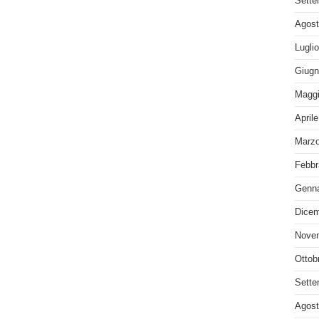
Sette
Agost
Lugli
Giugn
Maggi
April
Marzo
Febbr
Genna
Dicem
Nove
Ottob
Sette
Agost