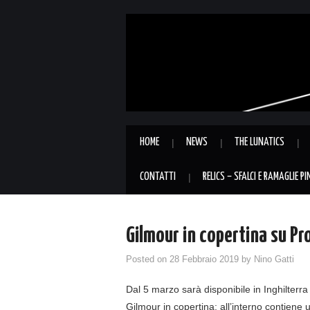
HOME
NEWS
THE LUNATICS
CONTATTI
RELICS – SFALCI E RAMAGLIE P
Gilmour in copertina su Pr
Posted on
28 Febbraio 2019
by
Nino Gatti
Dal 5 marzo sarà disponibile in Inghilterra
Gilmour in copertina; all’interno contiene u