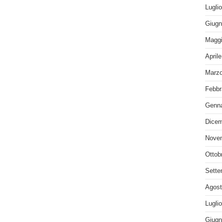
Lugli
Giugn
Maggi
April
Marzo
Febbr
Genna
Dicem
Nove
Ottob
Sette
Agost
Lugli
Giugn