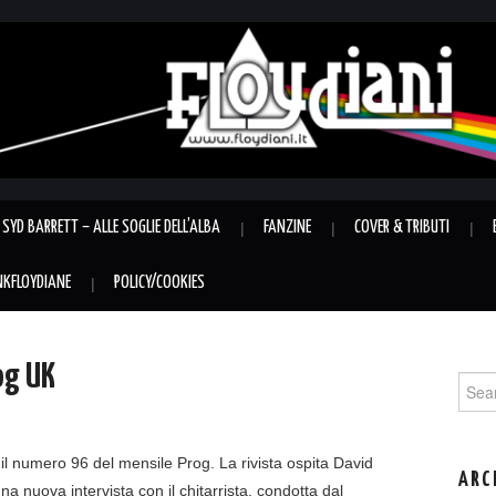
SYD BARRETT – ALLE SOGLIE DELL’ALBA
FANZINE
COVER & TRIBUTI
INKFLOYDIANE
POLICY/COOKIES
og UK
Sear
for:
 il numero 96 del mensile Prog. La rivista ospita David
ARC
na nuova intervista con il chitarrista, condotta dal