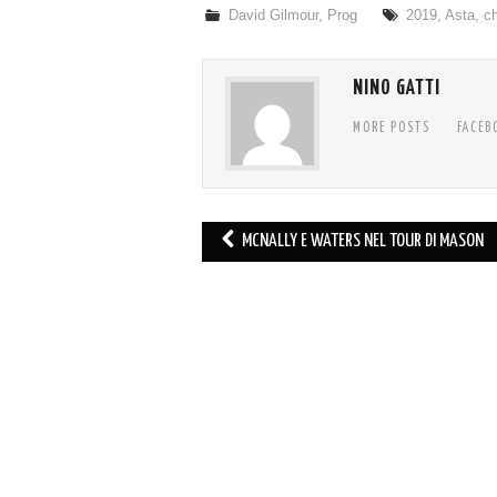
David Gilmour
,
Prog
2019
,
Asta
,
ch
NINO GATTI
MORE POSTS
FACEB
Post
MCNALLY E WATERS NEL TOUR DI MASON
navigation