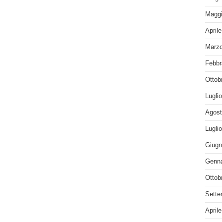
Maggi
April
Marzo
Febbr
Ottob
Lugli
Agost
Lugli
Giugn
Genna
Ottob
Sette
April