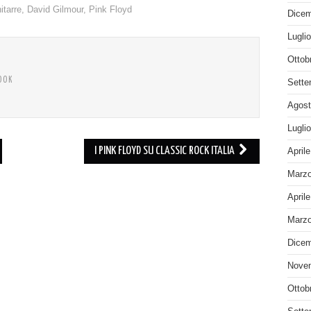
itarre
,
David Gilmour
,
Pink Floyd
Dicem
Lugli
Ottob
OOK
Sette
Agost
Lugli
I PINK FLOYD SU CLASSIC ROCK ITALIA
April
Marzo
April
Marzo
Dicem
Nove
Ottob