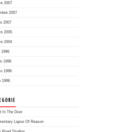
re 2007
mbre 2007
o 2007
re 2005
re 2004
o 1996
o 1996
o 1996
 1996
EGORIE
t In The Door
entary Lapse Of Reason
 Road Studios