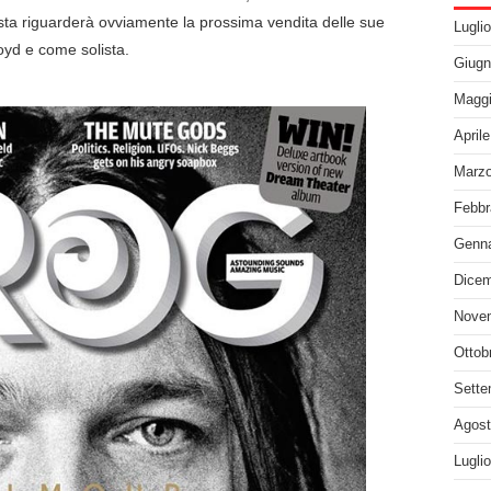
rvista riguarderà ovviamente la prossima vendita delle sue
Lugli
loyd e come solista.
Giugn
Maggi
April
Marzo
Febbr
Genna
Dicem
Nove
Ottob
Sette
Agost
Lugli