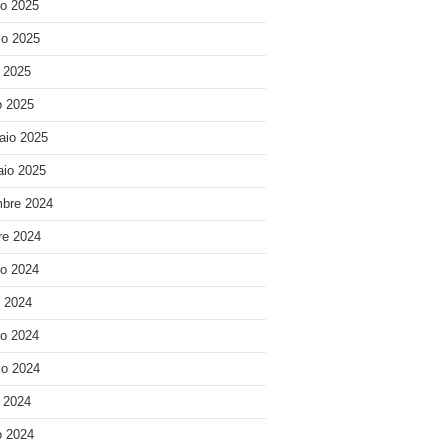
o 2025
o 2025
e 2025
 2025
aio 2025
io 2025
bre 2024
re 2024
o 2024
o 2024
o 2024
o 2024
e 2024
 2024