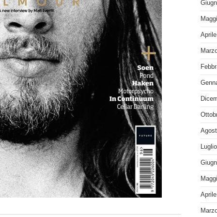
Giugn
Maggi
April
Marzo
Febbr
Genna
Dicem
Ottob
Agost
Lugli
Giugn
Maggi
April
Marzo