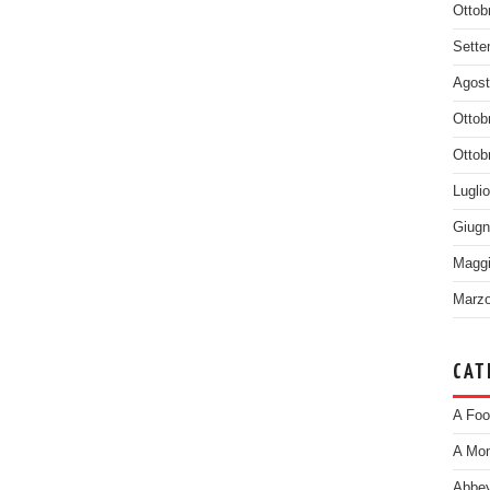
Ottob
Sette
Agost
Ottob
Ottob
Lugli
Giugn
Maggi
Marzo
CAT
A Foo
A Mom
Abbey