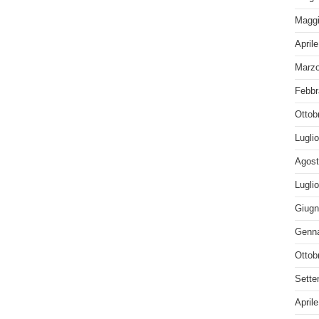
Maggi
April
Marzo
Febbr
Ottob
Lugli
Agost
Lugli
Giugn
Genna
Ottob
Sette
April