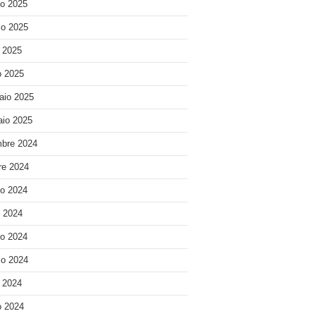
o 2025
o 2025
e 2025
 2025
aio 2025
io 2025
bre 2024
re 2024
o 2024
o 2024
o 2024
o 2024
e 2024
 2024