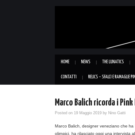
HOME
NEWS
THE LUNATICS
CONTATTI
RELICS – SFALCI E RAMAGLIE P
Marco Balich ricorda i Pink
Posted on
19 Maggio 2019
by
Nino Gatti
Marco Balich, designer veneziano che ha la
olimpici, ha rilasciato oggi una intervista 