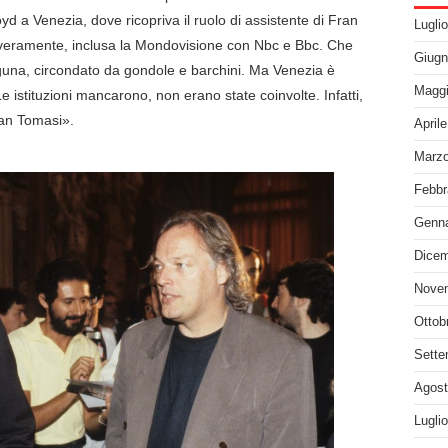
yd a Venezia, dove ricopriva il ruolo di assistente di Fran
Lugli
i veramente, inclusa la Mondovisione con Nbc e Bbc. Che
Giugn
Laguna, circondato da gondole e barchini. Ma Venezia è
Maggi
e istituzioni mancarono, non erano state coinvolte. Infatti,
ran Tomasi».
April
Marzo
Febbr
Genna
Dicem
Nove
Ottob
Sette
Agost
Lugli