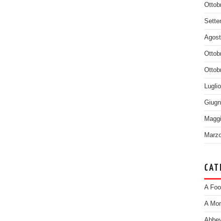
Ottob
Sette
Agost
Ottob
Ottob
Lugli
Giugn
Maggi
Marzo
CAT
A Foo
A Mom
Abbey