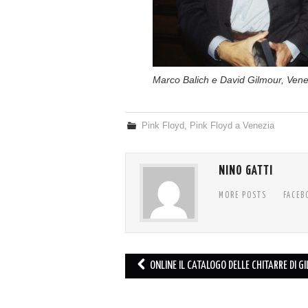
Marco Balich e David Gilmour, Venez
Pink Floyd
,
Pink Floyd a Venezia
NINO GATTI
MORE POSTS
FACEB
Post
ONLINE IL CATALOGO DELLE CHITARRE DI G
navigation