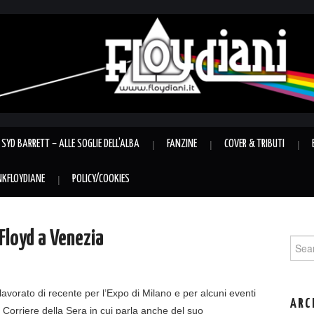
SYD BARRETT – ALLE SOGLIE DELL’ALBA
FANZINE
COVER & TRIBUTI
INKFLOYDIANE
POLICY/COOKIES
 Floyd a Venezia
Sear
for:
vorato di recente per l’Expo di Milano e per alcuni eventi
ARC
al Corriere della Sera in cui parla anche del suo