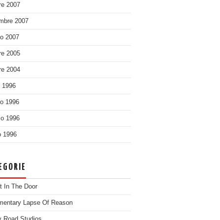
re 2007
mbre 2007
o 2007
re 2005
re 2004
o 1996
o 1996
o 1996
 1996
EGORIE
t In The Door
entary Lapse Of Reason
 Road Studios