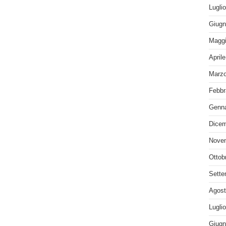
Lugli
Giugn
Maggi
April
Marzo
Febbr
Genna
Dicem
Nove
Ottob
Sette
Agost
Lugli
Giugn