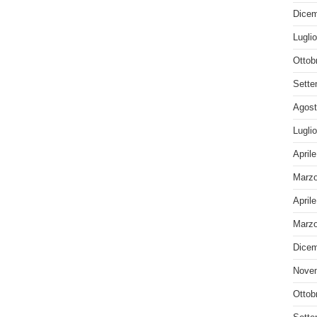
Dicem
Lugli
Ottob
Sette
Agost
Lugli
April
Marzo
April
Marzo
Dicem
Nove
Ottob