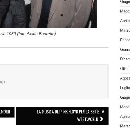
Giugn
Maggi
April
Marzo
ia 1989 (foto Alcide Boaretto)
Febbr
Genna
Dicem
Ottob
Agost
OOK
Lugli
Giugn
Maggi
ILMOUR
LA MUSICA DEI PINK FLOYD PER LA SERIE TV
April
WESTWORLD
Marzo