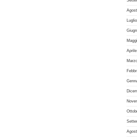
Sette
Agost
Lugli
Giugn
Maggi
April
Marzo
Febbr
Genna
Dicem
Nove
Ottob
Sette
Agost