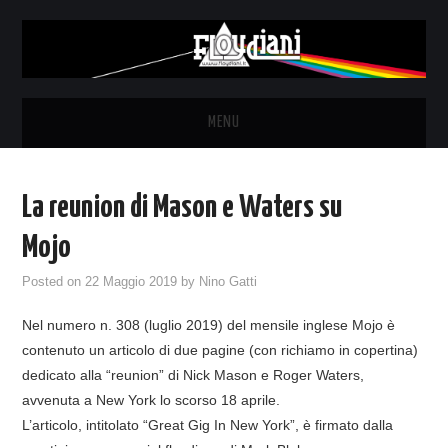
MENU
HOME
La reunion di Mason e Waters su
NEWS
Mojo
THE LUNATICS
Posted on
22 Maggio 2019
by
Nino Gatti
Nel numero n. 308 (luglio 2019) del mensile inglese Mojo è
SYD BARRETT – ALLE SOGLIE
contenuto un articolo di due pagine (con richiamo in copertina)
dedicato alla “reunion” di Nick Mason e Roger Waters,
DELL’ALBA
avvenuta a New York lo scorso 18 aprile.
L’articolo, intitolato “Great Gig In New York”, è firmato dalla
FANZINE