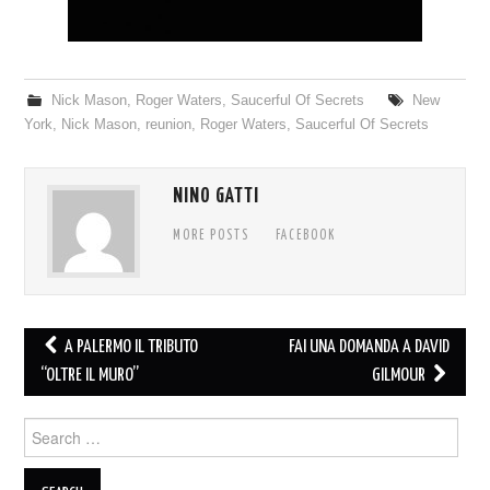
Nick Mason
,
Roger Waters
,
Saucerful Of Secrets
New
York
,
Nick Mason
,
reunion
,
Roger Waters
,
Saucerful Of Secrets
NINO GATTI
MORE POSTS
FACEBOOK
Post
A PALERMO IL TRIBUTO
FAI UNA DOMANDA A DAVID
navigation
“OLTRE IL MURO”
GILMOUR
Search
for: