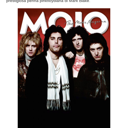
prestigiosa penna pinkfloydiana di Mark Blake.
COVER & TRIBUTI
EVENTI
DISCOGRAFIA
LINKS
CONTATTI
RELICS – SFALCI E RAMAGLIE
PINKFLOYDIANE
POLICY/COOKIES