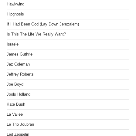
Hawkwind
Hipgnosis
If I Had Been God (Lay Down Jeruzalem)
Is This The Life We Really Want?
Israele
James Guthrie
Jaz Coleman
Jeffrey Roberts
Joe Boyd
Jools Holland
Kate Bush
La Vallée
Le Trio Joubran
Led Zeppelin