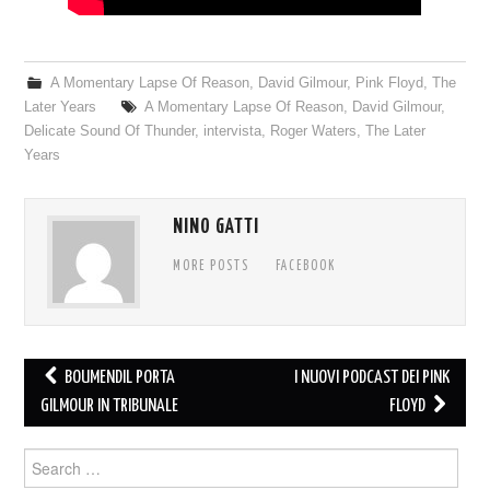
A Momentary Lapse Of Reason
,
David Gilmour
,
Pink Floyd
,
The
Later Years
A Momentary Lapse Of Reason
,
David Gilmour
,
Delicate Sound Of Thunder
,
intervista
,
Roger Waters
,
The Later
Years
NINO GATTI
MORE POSTS
FACEBOOK
Post
BOUMENDIL PORTA
I NUOVI PODCAST DEI PINK
navigation
GILMOUR IN TRIBUNALE
FLOYD
Search
for: