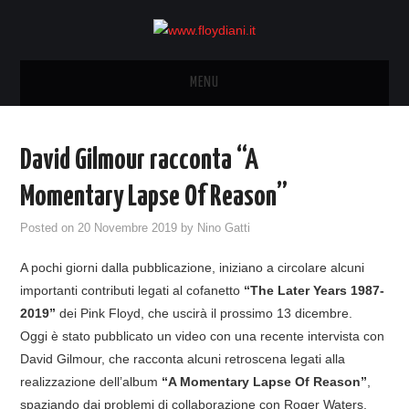
MENU
HOME
David Gilmour racconta “A
NEWS
Momentary Lapse Of Reason”
THE LUNATICS
Posted on
20 Novembre 2019
by
Nino Gatti
A pochi giorni dalla pubblicazione, iniziano a circolare alcuni
SYD BARRETT – ALLE SOGLIE
importanti contributi legati al cofanetto
“The Later Years 1987-
2019”
dei Pink Floyd, che uscirà il prossimo 13 dicembre.
DELL’ALBA
Oggi è stato pubblicato un video con una recente intervista con
David Gilmour, che racconta alcuni retroscena legati alla
FANZINE
realizzazione dell’album
“A Momentary Lapse Of Reason”
,
spaziando dai problemi di collaborazione con Roger Waters,
COVER & TRIBUTI