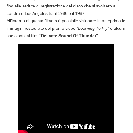
fino alle sedute di registrazione del disco che si svolsero a
Londra e Los Angeles tra il 1986 e il 1987.
EVENTI
All’interno di questo filmato è possibile visionare in anteprima le
immagini restaurate del promo video
“Learning To Fly”
e alcuni
DISCOGRAFIA
spezzoni dal film
“Delicate Sound Of Thunder”
.
LINKS
CONTATTI
RELICS – SFALCI E RAMAGLIE
PINKFLOYDIANE
POLICY/COOKIES