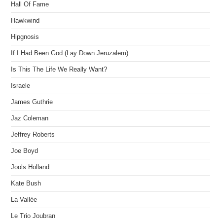
Hall Of Fame
Hawkwind
Hipgnosis
If I Had Been God (Lay Down Jeruzalem)
Is This The Life We Really Want?
Israele
James Guthrie
Jaz Coleman
Jeffrey Roberts
Joe Boyd
Jools Holland
Kate Bush
La Vallée
Le Trio Joubran