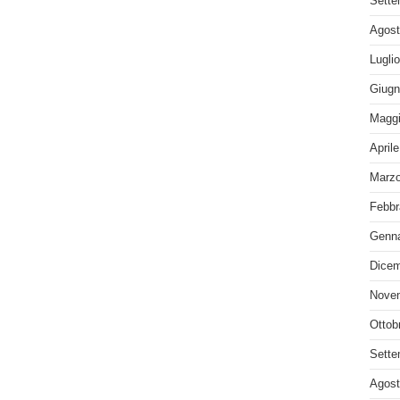
Sette
Agost
Lugli
Giugn
Maggi
April
Marzo
Febbr
Genna
Dicem
Nove
Ottob
Sette
Agost