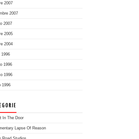
re 2007
mbre 2007
o 2007
re 2005
re 2004
o 1996
o 1996
o 1996
 1996
EGORIE
t In The Door
entary Lapse Of Reason
 Road Studios