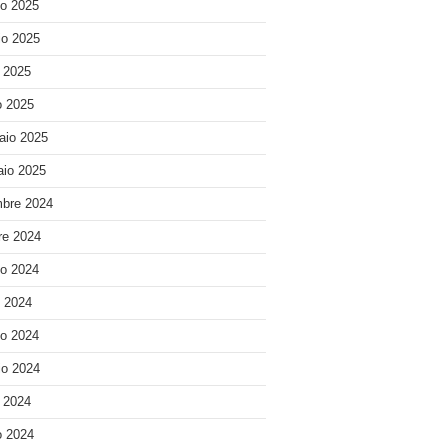
o 2025
o 2025
e 2025
 2025
aio 2025
io 2025
bre 2024
re 2024
o 2024
o 2024
o 2024
o 2024
e 2024
 2024