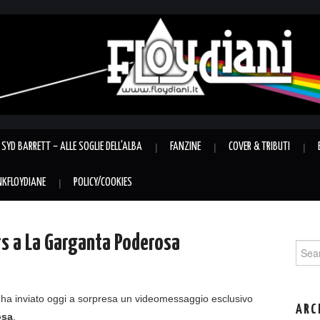
SYD BARRETT – ALLE SOGLIE DELL’ALBA
FANZINE
COVER & TRIBUTI
INKFLOYDIANE
POLICY/COOKIES
s a La Garganta Poderosa
Sear
for:
ha inviato oggi a sorpresa un videomessaggio esclusivo
ARC
osa
.