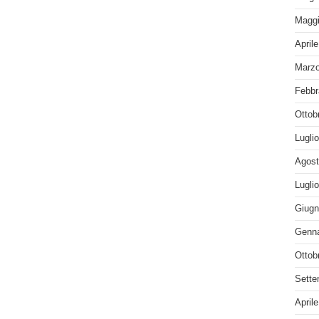
Maggi
April
Marzo
Febbr
Ottob
Lugli
Agost
Lugli
Giugn
Genna
Ottob
Sette
April