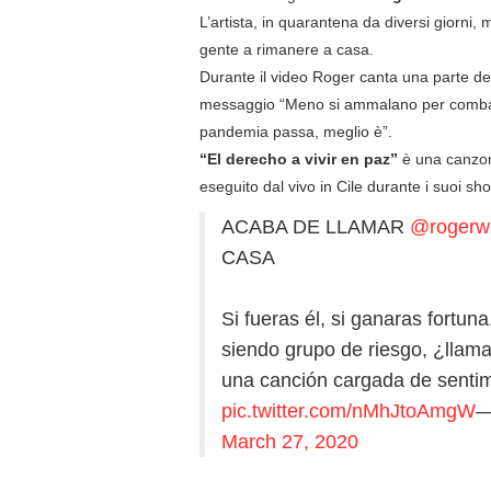
L’artista, in quarantena da diversi giorni, 
gente a rimanere a casa.
Durante il video Roger canta una parte de
messaggio “Meno si ammalano per combat
pandemia passa, meglio è”.
“El derecho a vivir en paz”
è una canzone
eseguito dal vivo in Cile durante i suoi 
ACABA DE LLAMAR
@rogerw
CASA
Si fueras él, si ganaras fortun
siendo grupo de riesgo, ¿llama
una canción cargada de sentim
pic.twitter.com/nMhJtoAmgW
—
March 27, 2020