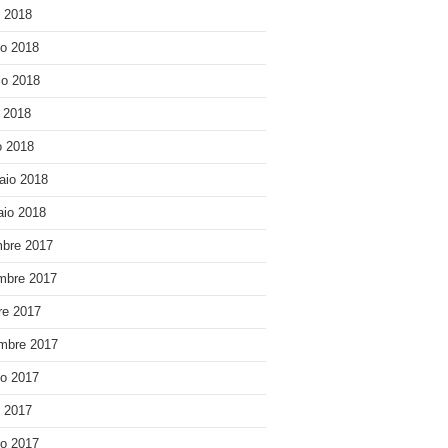
o 2018
o 2018
o 2018
e 2018
 2018
aio 2018
io 2018
bre 2017
mbre 2017
re 2017
mbre 2017
o 2017
o 2017
o 2017