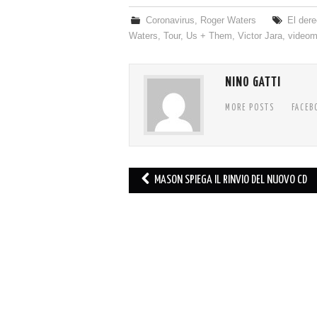
Coronavirus
,
Roger Waters
El dere
Waters
,
Tour
,
Us + Them
,
Victor Jara
,
videom
NINO GATTI
MORE POSTS
FACEB
Post
MASON SPIEGA IL RINVIO DEL NUOVO CD
navigation