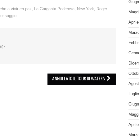
Giugn
cho a vivir en paz
,
La Garganta Poderosa
,
New York
,
Roger
Maggi
essaggio
April
Marzo
Febbr
OOK
Genna
Dicem
Ottob
ANNULLATO IL TOUR DI WATERS
Agost
Lugli
Giugn
Maggi
April
Marzo