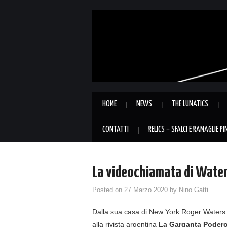
HOME
NEWS
THE LUNATICS
CONTATTI
RELICS – SFALCI E RAMAGLIE P
La videochiamata di Water
Posted on
27 Marzo 2020
by
Nino Gatti
Dalla sua casa di New York Roger Waters 
alla rivista argentina
La Garganta Poder