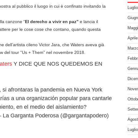
mostra al pubblico il luogo in cui è confinato invitando la
Lugli
Giugn
lla canzone “
El derecho a vivir en paz”
e lancia il
Maggi
tere per le cose cose che contano, quando questa
April
 dell’artista cileno Victor Jara, che Waters aveva già
Marzo
show del tour “Us + Them” nel novembre 2018.
Febbr
aters
Y DICE QUE NOS QUEDEMOS EN
Genna
Dicem
a, si afrontaras la pandemia en Nueva York
Nove
rías a una organización popular para cantarle
Ottob
iento, en el medio del aislamiento?
Sette
 La Garganta Poderosa (@gargantapodero)
Agost
Lugli