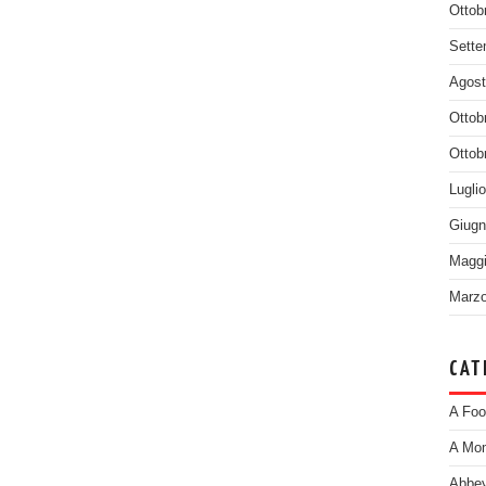
Ottob
Sette
Agost
Ottob
Ottob
Lugli
Giugn
Maggi
Marzo
CAT
A Foo
A Mom
Abbey