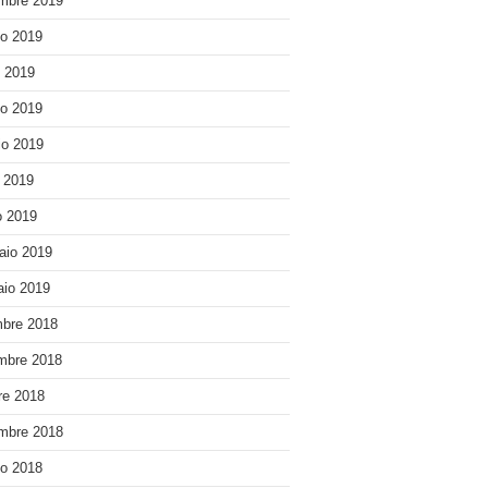
mbre 2019
o 2019
o 2019
o 2019
o 2019
e 2019
 2019
aio 2019
io 2019
bre 2018
mbre 2018
re 2018
mbre 2018
o 2018