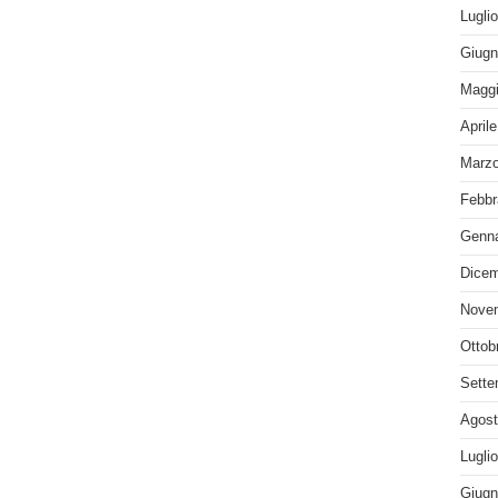
Lugli
Giugn
Maggi
April
Marzo
Febbr
Genna
Dicem
Nove
Ottob
Sette
Agost
Lugli
Giugn