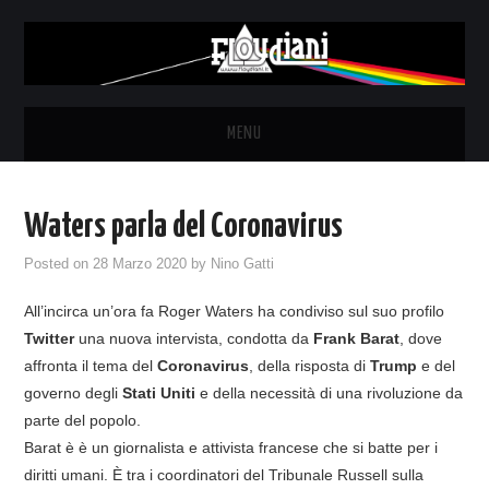
MENU
HOME
Waters parla del Coronavirus
NEWS
Posted on
28 Marzo 2020
by
Nino Gatti
THE LUNATICS
All’incirca un’ora fa Roger Waters ha condiviso sul suo profilo
Twitter
una nuova intervista, condotta da
Frank Barat
, dove
SYD BARRETT – ALLE SOGLIE
affronta il tema del
Coronavirus
, della risposta di
Trump
e del
governo degli
Stati Uniti
e della necessità di una rivoluzione da
DELL’ALBA
parte del popolo.
Barat è è un giornalista e attivista francese che si batte per i
FANZINE
diritti umani. È tra i coordinatori del Tribunale Russell sulla