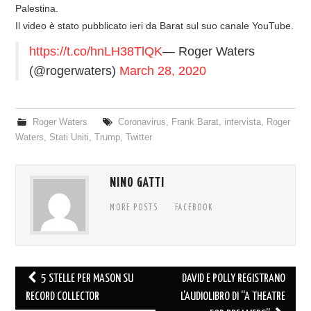
Palestina.
COVER & TRIBUTI
Il video è stato pubblicato ieri da Barat sul suo canale YouTube.
https://t.co/hnLH38TlQK
— Roger Waters
EVENTI
(@rogerwaters)
March 28, 2020
DISCOGRAFIA
Roger Waters
Coronavirus
,
Frank Barat
,
intervista
,
Roger
LINKS
Waters
,
Stati Uniti
,
Trump
,
Twitter
CONTATTI
NINO GATTI
RELICS – SFALCI E RAMAGLIE
MORE POSTS
FACEBOOK
PINKFLOYDIANE
POLICY/COOKIES
Post
5 STELLE PER MASON SU
DAVID E POLLY REGISTRANO
navigation
RECORD COLLECTOR
L’AUDIOLIBRO DI “A THEATRE