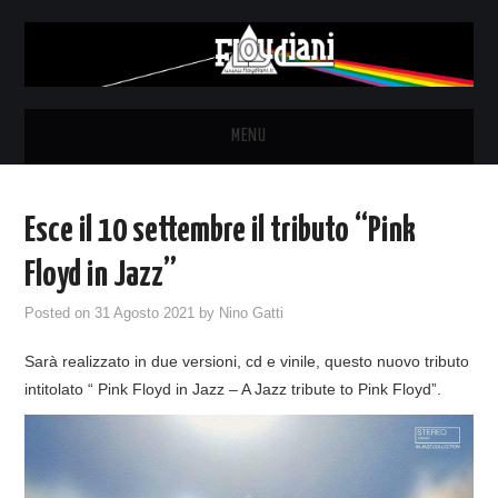
MENU
HOME
Esce il 10 settembre il tributo “Pink
NEWS
Floyd in Jazz”
THE LUNATICS
Posted on
31 Agosto 2021
by
Nino Gatti
Sarà realizzato in due versioni, cd e vinile, questo nuovo tributo
SYD BARRETT – ALLE SOGLIE
intitolato “ Pink Floyd in Jazz – A Jazz tribute to Pink Floyd”.
DELL’ALBA
FANZINE