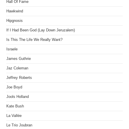
Hall Of Fame
Hawkwind
Hipgnosis
If I Had Been God (Lay Down Jeruzalem)
Is This The Life We Really Want?
Israele
James Guthrie
Jaz Coleman
Jeffrey Roberts
Joe Boyd
Jools Holland
Kate Bush
La Vallée
Le Trio Joubran