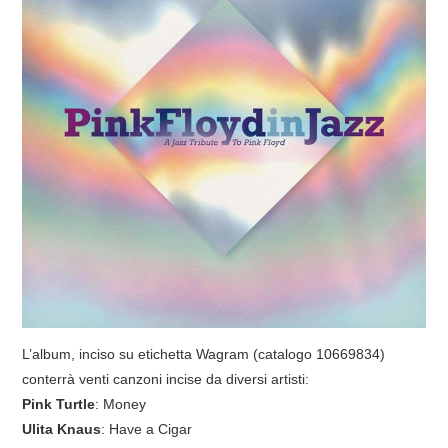
COVER & TRIBUTI
EVENTI
DISCOGRAFIA
LINKS
CONTATTI
RELICS – SFALCI E RAMAGLIE
PINKFLOYDIANE
L’album, inciso su etichetta Wagram (catalogo 10669834)
conterrà venti canzoni incise da diversi artisti:
POLICY/COOKIES
Pink Turtle
: Money
Ulita Knaus
: Have a Cigar