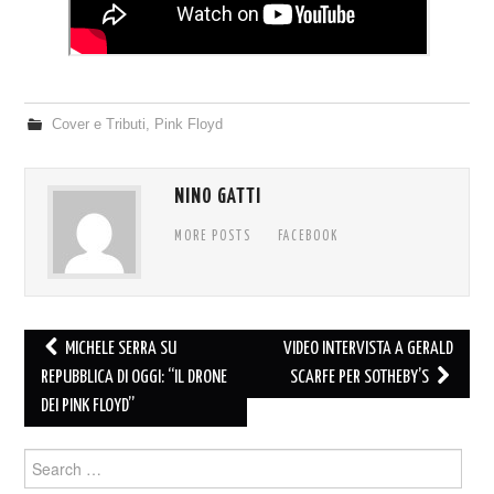
Cover e Tributi
,
Pink Floyd
NINO GATTI
MORE POSTS
FACEBOOK
Post
MICHELE SERRA SU
VIDEO INTERVISTA A GERALD
navigation
REPUBBLICA DI OGGI: “IL DRONE
SCARFE PER SOTHEBY’S
DEI PINK FLOYD”
Search
for: