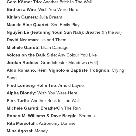
Gero Körner Trio
: Another Brick In The Wall
Bird on a Wire
: Wish You Were Here
Kirlian Camera
: Julia Dream
Max de Aloe Quartet
: See Emily Play
Nguyên Lê (featuring Youn Sun Nah)
: Breathe (In the Air)
David Neerman
: Us and Them
Michele Garruti:
Brain Damage
Voices on the Dark Side
: Any Colour You Like
Jordan Rudess
: Grandchester Meadows (Edit)
Aldo Romano, Rémi Vignolo & Baptiste Trotignon
: Crying
Song
Fred Lonberg-Holm Trio
: Arnold Layne
Alpha Blondy
: Wish You Were Here
Pink Turtle
: Another Brick In The Wall
Michele Garruti
: Breathe/On The Run
Robert M. Williams & Dave Beegle
: Seamus
Rita Marcotulli
: Astronomy Domine
Mina Agossi
: Money