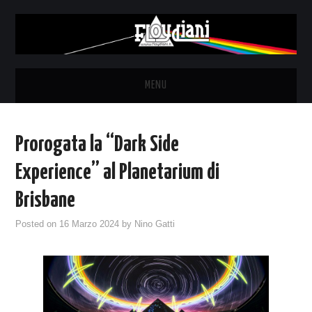
MENU
HOME
Prorogata la “Dark Side
NEWS
Experience” al Planetarium di
THE LUNATICS
Brisbane
Posted on
16 Marzo 2024
by
Nino Gatti
SYD BARRETT – ALLE SOGLIE
DELL’ALBA
FANZINE