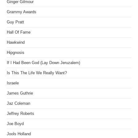
Ginger Gilmour
Grammy Awards
Guy Pratt
Hall Of Fame
Hawkwind
Hipgnosis
If I Had Been God (Lay Down Jeruzalem)
Is This The Life We Really Want?
Israele
James Guthrie
Jaz Coleman
Jeffrey Roberts
Joe Boyd
Jools Holland