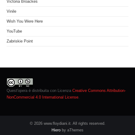
Victoria Broackes
Vinile
Wish You Were Here
YouTube
Zabriskie Point
Quest'opera è distribuita con Licenza
Creative Commons Attribution-
NonCommercial 4.0 International License
.
© 2026 www.floydiani.it. All rights reserved.
Hiero
by aThemes