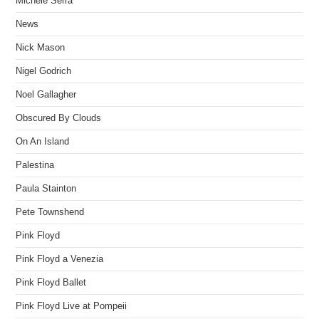
Michele Serra
News
Nick Mason
Nigel Godrich
Noel Gallagher
Obscured By Clouds
On An Island
Palestina
Paula Stainton
Pete Townshend
Pink Floyd
Pink Floyd a Venezia
Pink Floyd Ballet
Pink Floyd Live at Pompeii