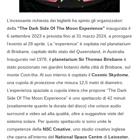
COVER & TRIBUTI
L’incessante richiesta dei biglietti ha spinto gli organizzatori
EVENTI
della
“The Dark Side Of The Moon Experience”
inaugurata il
6 settembre 2023 e prevista fino al 31 marzo 2024, a prorogare
DISCOGRAFIA
l’evento al 28 aprile. La “experience” è ospitata nel planetarium
di Brisbane, capitale dello stato del Queensland, in Australia.
LINKS
Inaugurato nel 1978, il
planetarium Sir Thomas Brisbane
è
stato posizionato nei giardini botanici della città di Brisbane, sul
CONTATTI
monte Coot-tha. Al suo interno è ospitato il
Cosmic Skydome
,
una cupola di proiezione che misura 12,5 metri di diametro.
RELICS – SFALCI E RAMAGLIE
L’esperienza spaziale a cupola intera che propone “The Dark
Side Of The Moon Experience” è uno spettacolo di 42 minuti
PINKFLOYDIANE
(esattamente quanto la durata del disco) che unisce audio
surround e video ad alta qualità, oltre a suggestive viste del
POLICY/COOKIES
sistema solare. Per questo spettacolo si sono unite le
competenze della
NSC Creative
, uno studio creativo inglese
che opera all’interno del
National Space Centre
di
Leicester
,