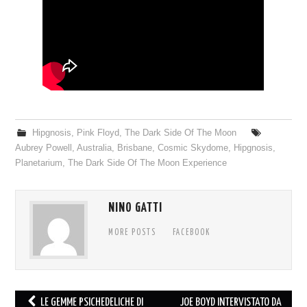
Hipgnosis
,
Pink Floyd
,
The Dark Side Of The Moon
Aubrey Powell
,
Australia
,
Brisbane
,
Cosmic Skydome
,
Hipgnosis
,
Planetarium
,
The Dark Side Of The Moon Experience
NINO GATTI
MORE POSTS
FACEBOOK
Post
LE GEMME PSICHEDELICHE DI
JOE BOYD INTERVISTATO DA