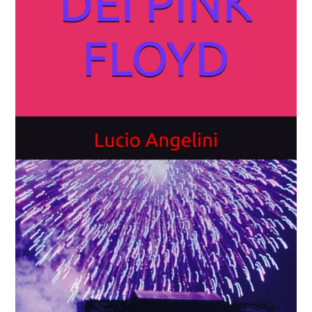
COVER & TRIBUTI
EVENTI
DISCOGRAFIA
LINKS
CONTATTI
RELICS – SFALCI E RAMAGLIE
PINKFLOYDIANE
POLICY/COOKIES