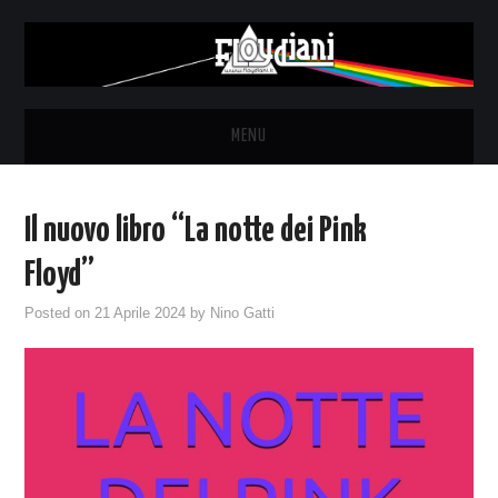
MENU
HOME
Il nuovo libro “La notte dei Pink
NEWS
Floyd”
THE LUNATICS
Posted on
21 Aprile 2024
by
Nino Gatti
SYD BARRETT – ALLE SOGLIE
DELL’ALBA
FANZINE