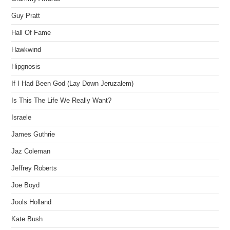
Guy Pratt
Hall Of Fame
Hawkwind
Hipgnosis
If I Had Been God (Lay Down Jeruzalem)
Is This The Life We Really Want?
Israele
James Guthrie
Jaz Coleman
Jeffrey Roberts
Joe Boyd
Jools Holland
Kate Bush