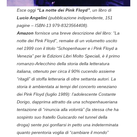
Esce oggi
“La notte dei Pink Floyd”
, un libro di
Lucio Angelini
(pubblicazione indipendente, 151
pagine – ISBN-13 979-8323564408).
Amazon
fornisce una breve descrizione del libro:
“La
notte dei Pink Floyd”, remake di un volumetto uscito
nel 1999 con il titolo “Schopenhauer e i Pink Floyd a
Venezia” per le Edizioni Libri Molto Speciali, è il primo
romanzo-Arlecchino della storia della letteratura
italiana, ottenuto per circa il 90% cucendo assieme
“ritagli” di stoffa letteraria di oltre settanta autori. La
storia è ambientata ai tempi del concerto veneziano
dei Pink Floyd (luglio 1989): l’adolescente Costante
Dorigo, dapprima attratto da una schopenhaueriana
tentazione di “rinuncia alla volontà” (la stessa che ha
sospinto suo fratello Guiscardo nel tunnel della
droga) sente poi gonfiarsi in petto una indeterminata
quanto perentoria voglia di “cambiare il mondo”