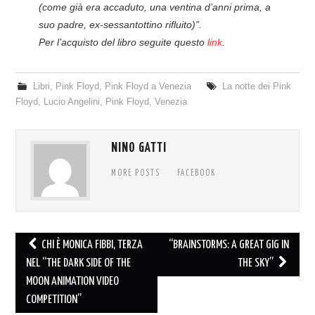
(come già era accaduto, una ventina d’anni prima, a
suo padre, ex-sessantottino rifluito)”.
Per l’acquisto del libro seguite questo
link
.
Libri
,
Pink Floyd
,
Pink Floyd a Venezia
La notte dei Pink
Floyd
,
Lucio Angelini
,
Pink Floyd
,
Venezia
NINO GATTI
MORE POSTS
FACEBOOK
Post
CHI È MONICA FIBBI, TERZA
“BRAINSTORMS: A GREAT GIG IN
navigation
NEL “THE DARK SIDE OF THE
THE SKY”
MOON ANIMATION VIDEO
COMPETITION”