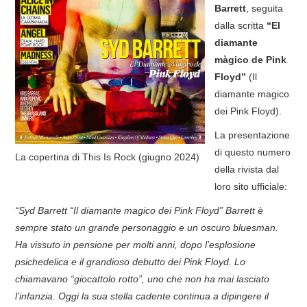
Barrett
, seguita
COVER & TRIBUTI
dalla scritta
“El
diamante
EVENTI
màgico de Pink
Floyd”
(Il
DISCOGRAFIA
diamante magico
dei Pink Floyd).
LINKS
La presentazione
di questo numero
La copertina di This Is Rock (giugno 2024)
CONTATTI
della rivista dal
loro sito ufficiale:
RELICS – SFALCI E RAMAGLIE
“Syd Barrett “Il diamante magico dei Pink Floyd” Barrett è
sempre stato un grande personaggio e un oscuro bluesman.
PINKFLOYDIANE
Ha vissuto in pensione per molti anni, dopo l’esplosione
psichedelica e il grandioso debutto dei Pink Floyd. Lo
POLICY/COOKIES
chiamavano “giocattolo rotto”, uno che non ha mai lasciato
l’infanzia. Oggi la sua stella cadente continua a dipingere il