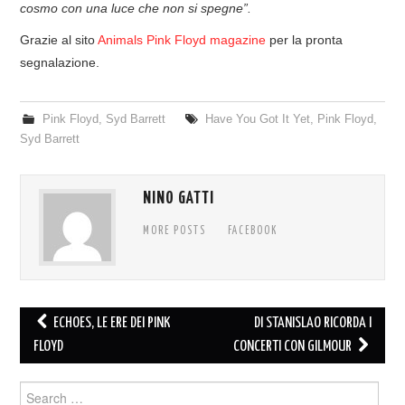
cosmo con una luce che non si spegne”.
Grazie al sito
Animals Pink Floyd magazine
per la pronta
segnalazione.
Pink Floyd
,
Syd Barrett
Have You Got It Yet
,
Pink Floyd
,
Syd Barrett
NINO GATTI
MORE POSTS
FACEBOOK
Post
ECHOES, LE ERE DEI PINK
DI STANISLAO RICORDA I
navigation
FLOYD
CONCERTI CON GILMOUR
Search