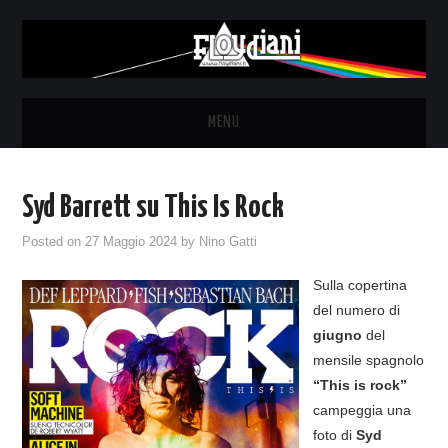
MENU
HOME
Syd Barrett su This Is Rock
NEWS
Posted on
27 Maggio 2024
by
Nino Gatti
THE LUNATICS
Sulla copertina
del numero di
SYD BARRETT – ALLE SOGLIE
giugno
del
mensile spagnolo
DELL’ALBA
“This is rock”
campeggia una
FANZINE
foto di
Syd