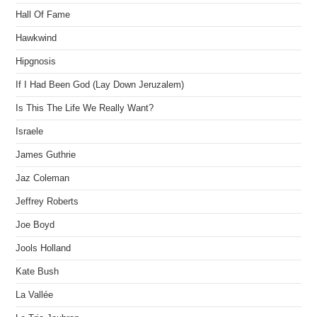
Hall Of Fame
Hawkwind
Hipgnosis
If I Had Been God (Lay Down Jeruzalem)
Is This The Life We Really Want?
Israele
James Guthrie
Jaz Coleman
Jeffrey Roberts
Joe Boyd
Jools Holland
Kate Bush
La Vallée