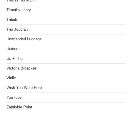
This Is Not A Drill
Timothy Leary
Tributi
Trio Joubran
Unattended Luggage
Unicorn
Us + Them
Victoria Broackes
Vinile
Wish You Were Here
YouTube
Zabriskie Point