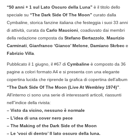
“50 anni + 1 sul Lato Oscuro della Luna”
è il titolo dello
COVER & TRIBUTI
speciale su
“The Dark Side Of The Moon”
curato dalla
Cymbaline, storica fanzine italiana che festeggia i suoi 33 anni
EVENTI
di attività, curata da
Carlo Maucioni
, coadiuvato dai membri
della redazione composta da
Stefano Bertazzolo
,
Maurizio
DISCOGRAFIA
Carminati
,
Gianfranco ‘Gianco’ Melone
,
Damiano Skrbec
e
Fabrizio Villa
.
LINKS
Pubblicato il 1 giugno, il #67 di
Cymbaline
è composto da 36
pagine a colori formato A4 e si presenta con una elegante
CONTATTI
copertina lucida che riprende la grafica di copertina dell’album
“The Dark Side Of The Moon (Live At Wembley 1974)”
.
RELICS – SFALCI E RAMAGLIE
All’interno ci sono una serie di interessanti articoli, riassunti
nell”indice della rivista:
PINKFLOYDIANE
– Visto da vicino, nessuno è normale
– L’idea di una cover nero pece
POLICY/COOKIES
– The Making of the Dark Side of the Moon
– Le ‘voci di dentro’ Il lato oscuro della luna.