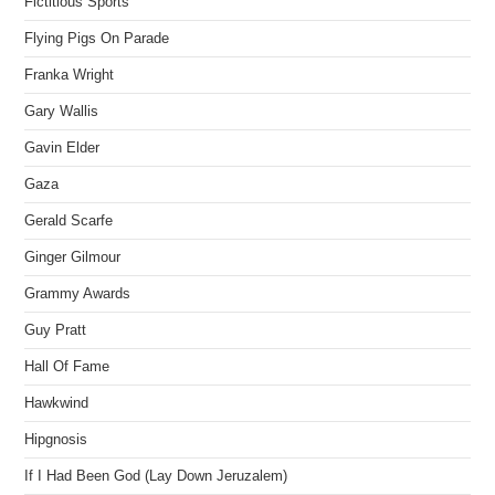
Fictitious Sports
Flying Pigs On Parade
Franka Wright
Gary Wallis
Gavin Elder
Gaza
Gerald Scarfe
Ginger Gilmour
Grammy Awards
Guy Pratt
Hall Of Fame
Hawkwind
Hipgnosis
If I Had Been God (Lay Down Jeruzalem)