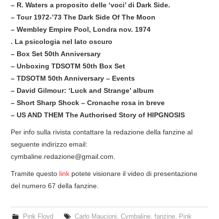
– R. Waters a proposito delle ‘voci’ di Dark Side.
– Tour 1972-’73 The Dark Side Of The Moon
– Wembley Empire Pool, Londra nov. 1974
. La psicologia nel lato oscuro
– Box Set 50th Anniversary
– Unboxing TDSOTM 50th Box Set
– TDSOTM 50th Anniversary – Events
– David Gilmour: ‘Luck and Strange’ album
– Short Sharp Shock – Cronache rosa in breve
– US AND THEM The Authorised Story of HIPGNOSIS
Per info sulla rivista contattare la redazione della fanzine al
seguente indirizzo email:
cymbaline.redazione@gmail.com
.
Tramite questo
link
potete visionare il video di presentazione
del numero 67 della fanzine.
Pink Floyd
Carlo Maucioni
,
Cymbaline
,
fanzine
,
Pink