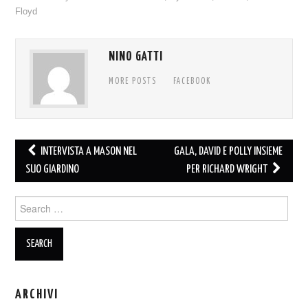
Floyd
NINO GATTI
MORE POSTS
FACEBOOK
Post
INTERVISTA A MASON NEL
GALA, DAVID E POLLY INSIEME
navigation
SUO GIARDINO
PER RICHARD WRIGHT
Search
for:
ARCHIVI