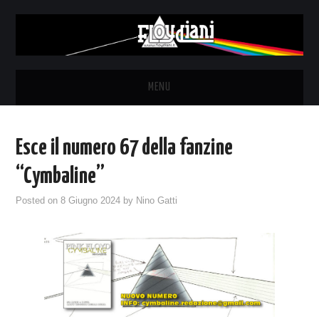
MENU
HOME
Esce il numero 67 della fanzine
NEWS
“Cymbaline”
THE LUNATICS
Posted on
8 Giugno 2024
by
Nino Gatti
SYD BARRETT – ALLE SOGLIE
DELL’ALBA
FANZINE