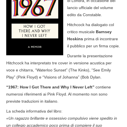
di Londra, in occasione del
lancio ufficiale del volume
COVER & TRIBUTI
edito da Constable.
EVENTI
Hitchcock ha dialogato col
critico musicale
Barnsey
DISCOGRAFIA
Hoskins
prima di incontrare
il pubblico per un firma copie.
LINKS
Durante la presentazione
Hitchcock ha interpretato tre cover in versione acustica per
CONTATTI
voce e chitarra, “Waterloo Sunset” (The Kinks), “See Emily
Play” (Pink Floyd) e “Visions of Johanna” (Bob Dylan.
RELICS – SFALCI E RAMAGLIE
“1967: How I Got There and Why I Never Left”
contiene
numerosi riferimenti ai Pink Floyd. Al momento non sono
PINKFLOYDIANE
previste traduzioni in italiano.
POLICY/COOKIES
La scheda informativa del libro:
«Un ragazzo brillante e ossessivo compulsivo viene spedito in
un collegio accademico poco prima di compiere il suo