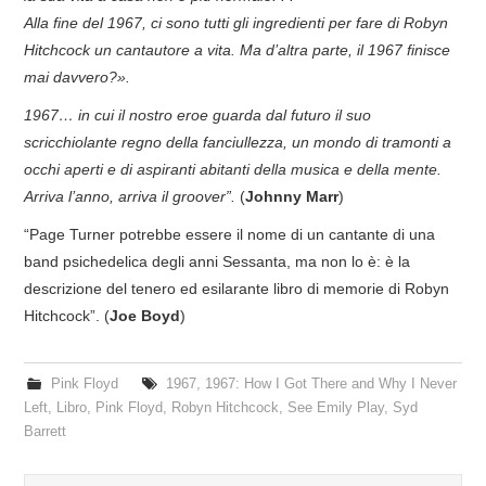
Alla fine del 1967, ci sono tutti gli ingredienti per fare di Robyn
Hitchcock un cantautore a vita. Ma d’altra parte, il 1967 finisce
mai davvero?».
1967… in cui il nostro eroe guarda dal futuro il suo
scricchiolante regno della fanciullezza, un mondo di tramonti a
occhi aperti e di aspiranti abitanti della musica e della mente.
Arriva l’anno, arriva il groover”.
(
Johnny Marr
)
“Page Turner potrebbe essere il nome di un cantante di una
band psichedelica degli anni Sessanta, ma non lo è: è la
descrizione del tenero ed esilarante libro di memorie di Robyn
Hitchcock”. (
Joe Boyd
)
Pink Floyd
1967
,
1967: How I Got There and Why I Never
Left
,
Libro
,
Pink Floyd
,
Robyn Hitchcock
,
See Emily Play
,
Syd
Barrett