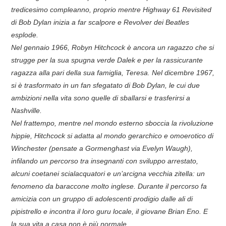
tredicesimo compleanno, proprio mentre Highway 61 Revisited
di Bob Dylan inizia a far scalpore e Revolver dei Beatles
esplode.
Nel gennaio 1966, Robyn Hitchcock è ancora un ragazzo che si
strugge per la sua spugna verde Dalek e per la rassicurante
ragazza alla pari della sua famiglia, Teresa. Nel dicembre 1967,
si è trasformato in un fan sfegatato di Bob Dylan, le cui due
ambizioni nella vita sono quelle di sballarsi e trasferirsi a
Nashville.
Nel frattempo, mentre nel mondo esterno sboccia la rivoluzione
hippie, Hitchcock si adatta al mondo gerarchico e omoerotico di
Winchester (pensate a Gormenghast via Evelyn Waugh),
infilando un percorso tra insegnanti con sviluppo arrestato,
alcuni coetanei scialacquatori e un’arcigna vecchia zitella: un
fenomeno da baraccone molto inglese. Durante il percorso fa
amicizia con un gruppo di adolescenti prodigio dalle ali di
pipistrello e incontra il loro guru locale, il giovane Brian Eno. E
la sua vita a casa non è più normale. . .