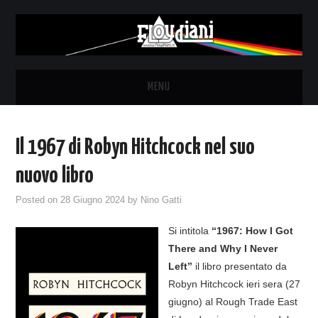
MENU
HOME
Il 1967 di Robyn Hitchcock nel suo
NEWS
nuovo libro
THE LUNATICS
Posted on
28 Giugno 2024
by
Nino Gatti
Si intitola
“1967: How I Got
SYD BARRETT – ALLE SOGLIE
There and Why I Never
Left”
il libro presentato da
DELL’ALBA
Robyn Hitchcock ieri sera (27
giugno) al Rough Trade East
FANZINE