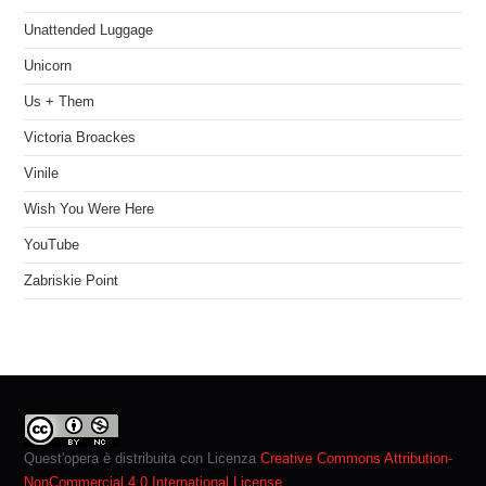
Unattended Luggage
Unicorn
Us + Them
Victoria Broackes
Vinile
Wish You Were Here
YouTube
Zabriskie Point
Quest'opera è distribuita con Licenza
Creative Commons Attribution-
NonCommercial 4.0 International License
.