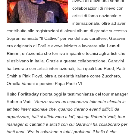
aveva all’attivo una serie di
collaborazioni di rilievo con
COVER & TRIBUTI
artisti di fama nazionale e
internazionale, oltre ad aver
EVENTI
contribuito alle registrazioni di alcuni album di grande successo.
Soprannominato “Il Cattivo” per via del suo carattere, Garavini
DISCOGRAFIA
era originario di Forlì e aveva iniziato a lavorare alla
Lem di
Rimini
, un’azienda che forniva impianti e tecnici agli artisti che
LINKS
si esibivano in Italia. Grazie a questa collaborazione, Garavini
ha lavorato con artisti internazionali, tra i quali Lou Reed, Patti
CONTATTI
Smith e Pink Floyd, oltre a celebrità italiane come Zucchero,
Ornella Vanoni e persino Papa Paolo VI.
RELICS – SFALCI E RAMAGLIE
Il sito
Forlitoday
riporta oggi la testimonianza del tour manager
PINKFLOYDIANE
Roberto Vadi:
“Renzo aveva un’esperienza talmente elevata in
ambito internazionale che, quando c’erano eventi difficili da
POLICY/COOKIES
organizzare, tutti si affidavano a lui”, spiega Roberto Vadi, tour
manager di cantanti e artisti con cui Garavini ha collaborato per
tanti anni. “Era la soluzione a tutti i problemi. Il bello è che