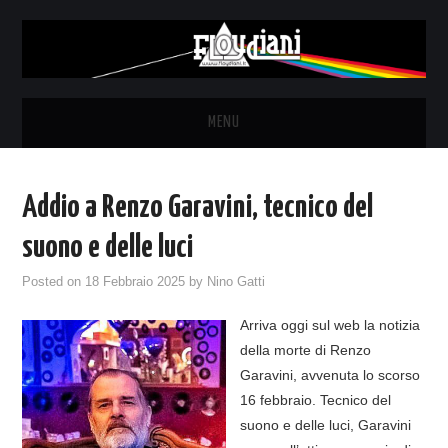
MENU
HOME
Addio a Renzo Garavini, tecnico del
NEWS
suono e delle luci
THE LUNATICS
Posted on
18 Febbraio 2025
by
Nino Gatti
Arriva oggi sul web la notizia
SYD BARRETT – ALLE SOGLIE
della morte di Renzo
Garavini, avvenuta lo scorso
DELL’ALBA
16 febbraio. Tecnico del
suono e delle luci, Garavini
FANZINE