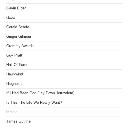
Gavin Elder
Gaza
Gerald Scarfe
Ginger Gilmour
Grammy Awards
Guy Pratt
Hall Of Fame
Hawkwind
Hipgnosis
If I Had Been God (Lay Down Jeruzalem)
Is This The Life We Really Want?
Israele
James Guthrie