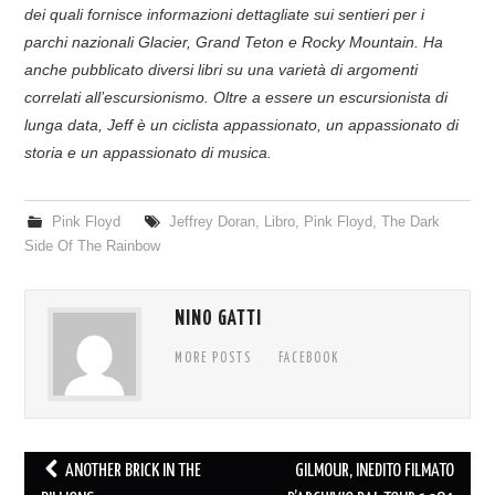
dei quali fornisce informazioni dettagliate sui sentieri per i
parchi nazionali Glacier, Grand Teton e Rocky Mountain. Ha
anche pubblicato diversi libri su una varietà di argomenti
correlati all’escursionismo. Oltre a essere un escursionista di
lunga data, Jeff è un ciclista appassionato, un appassionato di
storia e un appassionato di musica.
Pink Floyd
Jeffrey Doran
,
Libro
,
Pink Floyd
,
The Dark
Side Of The Rainbow
NINO GATTI
MORE POSTS
FACEBOOK
Post
ANOTHER BRICK IN THE
GILMOUR, INEDITO FILMATO