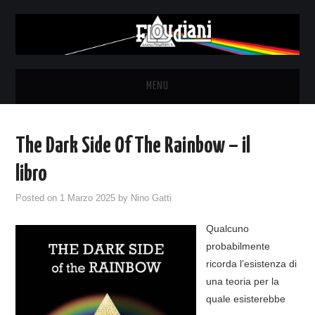
MENU
HOME
The Dark Side Of The Rainbow – il
NEWS
libro
THE LUNATICS
Posted on
1 Marzo 2025
by
Nino Gatti
Qualcuno
SYD BARRETT – ALLE SOGLIE
probabilmente
ricorda l’esistenza di
DELL’ALBA
una teoria per la
quale esisterebbe
FANZINE