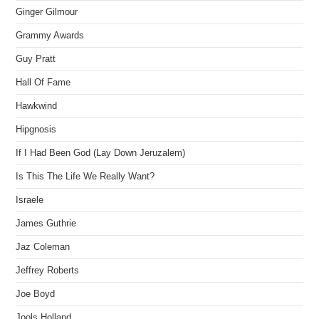
Ginger Gilmour
Grammy Awards
Guy Pratt
Hall Of Fame
Hawkwind
Hipgnosis
If I Had Been God (Lay Down Jeruzalem)
Is This The Life We Really Want?
Israele
James Guthrie
Jaz Coleman
Jeffrey Roberts
Joe Boyd
Jools Holland