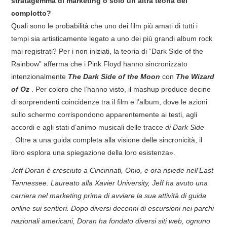
stratagemma di marketing o solo un’altra teoria del
complotto?
Quali sono le probabilità che uno dei film più amati di tutti i
tempi sia artisticamente legato a uno dei più grandi album rock
mai registrati? Per i non iniziati, la teoria di “Dark Side of the
Rainbow” afferma che i Pink Floyd hanno sincronizzato
intenzionalmente
The Dark Side of the Moon
con
The Wizard
of Oz
. Per coloro che l’hanno visto, il mashup produce decine
di sorprendenti coincidenze tra il film e l’album, dove le azioni
sullo schermo corrispondono apparentemente ai testi, agli
accordi e agli stati d’animo musicali delle tracce
di Dark Side
.
Oltre a una guida completa alla visione delle sincronicità, il
libro esplora una spiegazione della loro esistenza».
Jeff Doran è cresciuto a Cincinnati, Ohio, e ora risiede nell’East
Tennessee. Laureato alla Xavier University, Jeff ha avuto una
carriera nel marketing prima di avviare la sua attività di guida
online sui sentieri. Dopo diversi decenni di escursioni nei parchi
nazionali americani, Doran ha fondato diversi siti web, ognuno