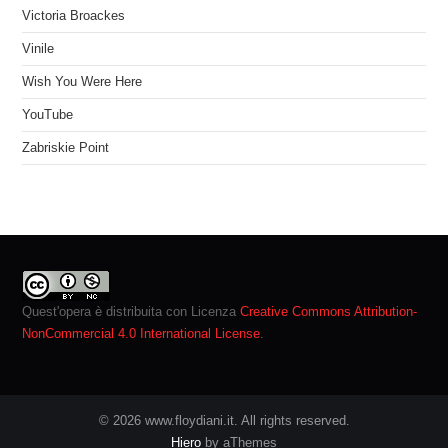
Victoria Broackes
Vinile
Wish You Were Here
YouTube
Zabriskie Point
Quest'opera è distribuita con Licenza
Creative Commons Attribution-
NonCommercial 4.0 International License
.
© 2026 www.floydiani.it. All rights reserved.
Hiero
by aThemes