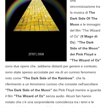
una
sincronizzazione tra
COVER & TRIBUTI
la musica di
The
Dark Side Of The
EVENTI
Moon
e le immagini
del film “The Wizard
DISCOGRAFIA
of Oz” (
Il Mago di
Oz
).
“The Dark
LINKS
Side of the Moon”
dei Pink Floyd e
CONTATTI
“The Wizard of Oz”
sono due opere che, sebbene distanti per genere e contesto,
RELICS – SFALCI E RAMAGLIE
sono state spesso accostate per via di un curioso fenomeno
noto come
“The Dark Side of the Rainbow”
. che fa
PINKFLOYDIANE
riferimento a un fenomeno curioso che consiste nell’ascoltare
“The Dark Side of the Moon”
dei Pink Floyd mentre si guarda
POLICY/COOKIES
il film
“The Wizard of Oz”
senza audio. Alcuni fan hanno
notato che c’è una sorprendente coincidenza tra i temi e le